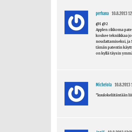
perhana
10.8.2013 12
@1 @2
Applen rikkoma patentt
koskee tekniikkaa j
noudattamiseksi, ja
tämän patentin käyt
on kyllä täysin ymmä
Michelola
10.8.2013 
"kuulokeliitäntään li