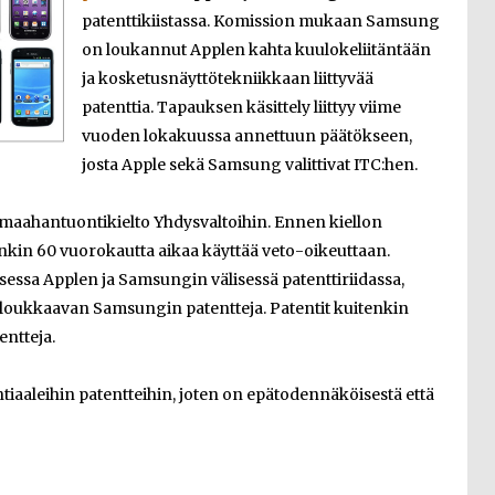
patenttikiistassa. Komission mukaan Samsung
on loukannut Applen kahta kuulokeliitäntään
ja kosketusnäyttötekniikkaan liittyvää
patenttia. Tapauksen käsittely liittyy viime
vuoden lokakuussa annettuun päätökseen,
josta Apple sekä Samsung valittivat ITC:hen.
a maahantuontikielto Yhdysvaltoihin. Ennen kiellon
nkin 60 vuorokautta aikaa käyttää veto-oikeuttaan.
isessa Applen ja Samsungin välisessä patenttiriidassa,
n loukkaavan Samsungin patentteja. Patentit kuitenkin
entteja.
tiaaleihin patentteihin, joten on epätodennäköisestä että