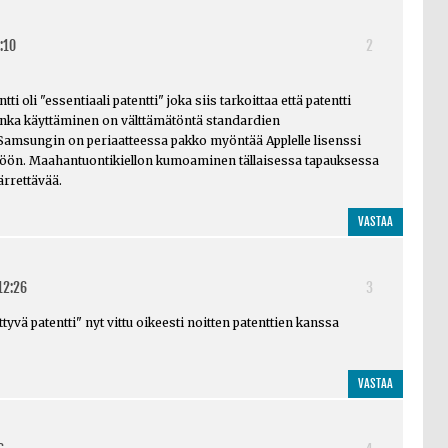
:10
2
i oli "essentiaali patentti" joka siis tarkoittaa että patentti
onka käyttäminen on välttämätöntä standardien
 Samsungin on periaatteessa pakko myöntää Applelle lisenssi
töön. Maahantuontikiellon kumoaminen tällaisessa tapauksessa
rrettävää.
VASTAA
12:26
3
ittyvä patentti" nyt vittu oikeesti noitten patenttien kanssa
VASTAA