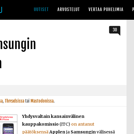
UUTISET
ARVOSTELUT
VERTAA PUHELIMIA
30
amsungin
a
sa
,
Threadsissa
tai
Mastodonissa
.
Yhdysvaltain kansainvälinen
kauppakomissio
(ITC)
on antanut
päätöksensä
Applen
ja
Samsungin
välisessä