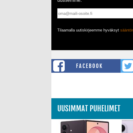
uutisemme.
Tilaamalla uutiskirjeemme hyväksyt
säänt
FACEBOOK
UUSIMMAT PUHELIMET