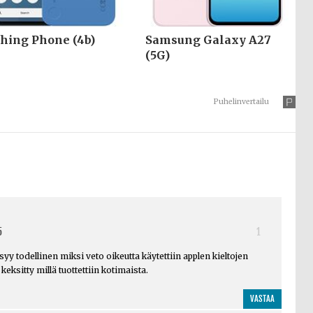
hing Phone (4b)
Samsung Galaxy A27
(5G)
Puhelinvertailu
5
1
syy todellinen miksi veto oikeutta käytettiin applen kieltojen
keksitty millä tuottettiin kotimaista.
VASTAA