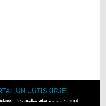
RTAILUN UUTISKIRJE!
kirjeen, joka sisältää viikon ajalta tärkeimmät