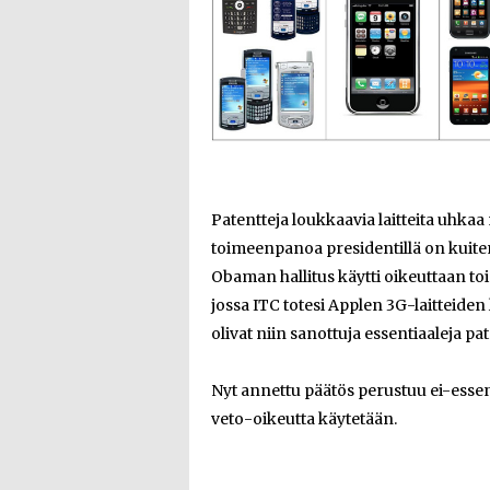
Patentteja loukkaavia laitteita uhka
toimeenpanoa presidentillä on kuite
Obaman hallitus käytti oikeuttaan to
jossa ITC totesi Applen 3G-laitteide
olivat niin sanottuja essentiaaleja pat
Nyt annettu päätös perustuu ei-essen
veto-oikeutta käytetään.