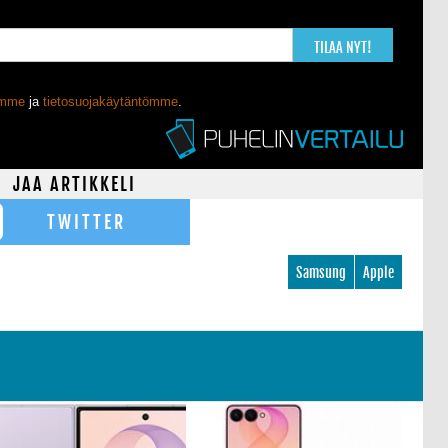
TILAA NYT!
ömme
ja
tietosuojakäytäntömme
.
JAA ARTIKKELI
TWITTER
Samsung
Apple