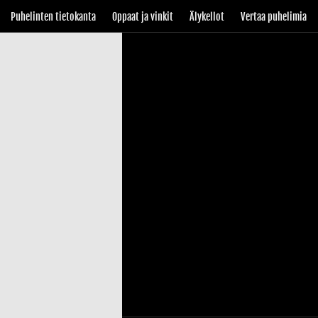
Puhelinten tietokanta
Oppaat ja vinkit
Älykellot
Vertaa puhelimia