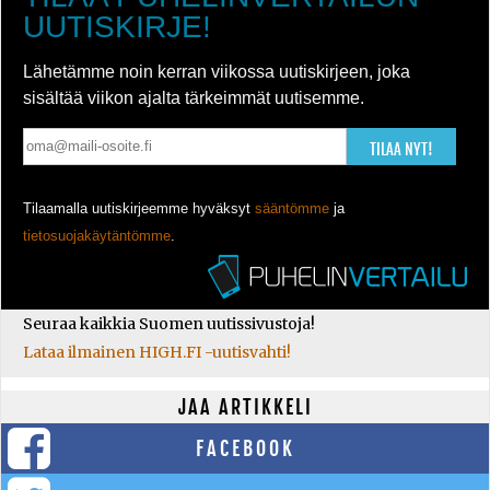
UUTISKIRJE!
Lähetämme noin kerran viikossa uutiskirjeen, joka
sisältää viikon ajalta tärkeimmät uutisemme.
TILAA NYT!
Tilaamalla uutiskirjeemme hyväksyt
sääntömme
ja
tietosuojakäytäntömme
.
Seuraa kaikkia Suomen uutissivustoja!
Lataa ilmainen HIGH.FI -uutisvahti!
JAA ARTIKKELI
FACEBOOK