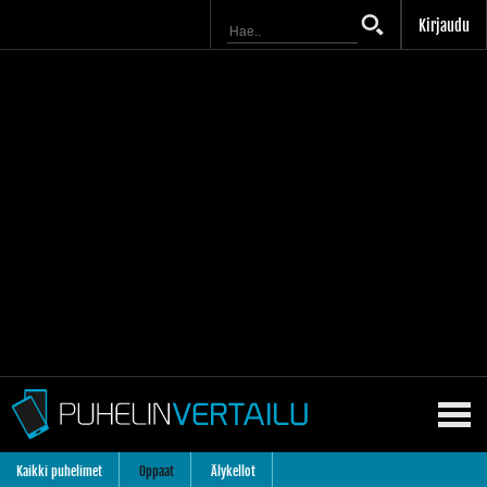
Kirjaudu
Kaikki puhelimet
Oppaat
Älykellot