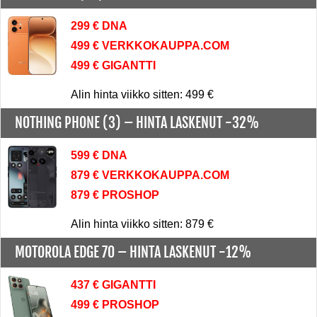
299 € DNA
499 € VERKKOKAUPPA.COM
499 € GIGANTTI
Alin hinta viikko sitten: 499 €
NOTHING PHONE (3) –
HINTA LASKENUT -32%
599 € DNA
879 € VERKKOKAUPPA.COM
879 € PROSHOP
Alin hinta viikko sitten: 879 €
MOTOROLA EDGE 70 –
HINTA LASKENUT -12%
437 € GIGANTTI
499 € PROSHOP