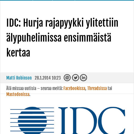
IDC: Hurja rajapyykki ylitettiin
älypuhelimissa ensimmäistä
kertaa
Matti Robinson
28.1.2014 10:23
Älä missaa uutisia – seuraa meitä:
Facebookissa
,
Threadsissa
tai
Mastodonissa
.