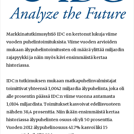
Markkinatutkimusyhtiö IDC on kertonut lukuja viime
vuoden puhelintoimituksista. Viime vuoden arvioiden
mukaan älypuhelintoimitusten oli määrä ylittää miljardin
rajapyykki ja näin myös kävi ensimmäistä kertaa
historiassa.
IDC:n tutkimuksen mukaan matkapuhelinvalmistajat
toimittivat yhteensä 1,0042 miljardia älypuhelinta, joka oli
alle prosentin päässä IDC:n viime vuonna antamasta
1,0104 miljardista. Toimitukset kasvoivat edellisvuoteen
nähden 38,4 prosenttia. Niin ikään ensimmäistä kertaa
historiassa älypuhelinten osuus oli yli 50 prosenttia.
Vuoden 2012 älypuhelinosuus 41.7% kasvoi liki 15