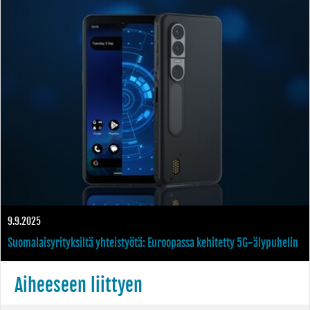
9.9.2025
Suomalaisyrityksiltä yhteistyötä: Euroopassa kehitetty 5G-älypuhelin
äärimmäisiin tietoturvatarpeisiin
Aiheeseen liittyen