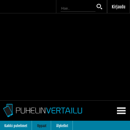
Kirjaudu
Kaikki puhelimet
Oppaat
Älykellot