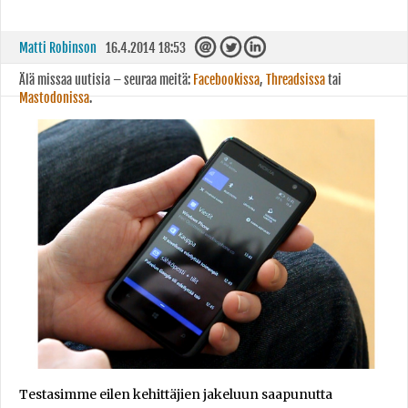
Matti Robinson
16.4.2014 18:53
Älä missaa uutisia – seuraa meitä:
Facebookissa
,
Threadsissa
tai
Mastodonissa
.
Testasimme eilen kehittäjien jakeluun saapunutta