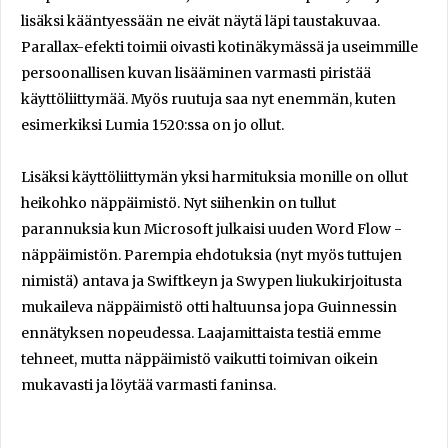
lisäksi kääntyessään ne eivät näytä läpi taustakuvaa.
Parallax-efekti toimii oivasti kotinäkymässä ja useimmille
persoonallisen kuvan lisääminen varmasti piristää
käyttöliittymää. Myös ruutuja saa nyt enemmän, kuten
esimerkiksi Lumia 1520:ssa on jo ollut.
Lisäksi käyttöliittymän yksi harmituksia monille on ollut
heikohko näppäimistö. Nyt siihenkin on tullut
parannuksia kun Microsoft julkaisi uuden Word Flow -
näppäimistön. Parempia ehdotuksia (nyt myös tuttujen
nimistä) antava ja Swiftkeyn ja Swypen liukukirjoitusta
mukaileva näppäimistö otti haltuunsa jopa Guinnessin
ennätyksen nopeudessa. Laajamittaista testiä emme
tehneet, mutta näppäimistö vaikutti toimivan oikein
mukavasti ja löytää varmasti faninsa.