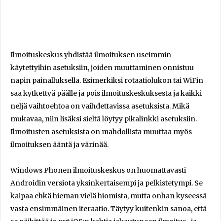
Ilmoituskeskus yhdistää ilmoituksen useimmin
käytettyihin asetuksiin, joiden muuttaminen onnistuu
napin painalluksella. Esimerkiksi rotaatiolukon tai WiFin
saa kytkettyä päälle ja pois ilmoituskeskuksesta ja kaikki
neljä vaihtoehtoa on vaihdettavissa asetuksista. Mikä
mukavaa, niin lisäksi sieltä löytyy pikalinkki asetuksiin.
Ilmoitusten asetuksista on mahdollista muuttaa myös
ilmoituksen ääntä ja värinää.
Windows Phonen ilmoituskeskus on huomattavasti
Androidin versiota yksinkertaisempi ja pelkistetympi. Se
kaipaa ehkä hieman vielä hiomista, mutta onhan kyseessä
vasta ensimmäinen iteraatio. Täytyy kuitenkin sanoa, että