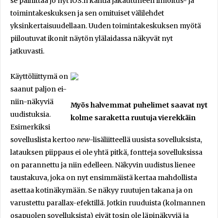
se päihittää jo nyt iOS:n kahtia jakautuneen ilmoitus- ja
toimintakeskuksen ja sen omituiset välilehdet
yksinkertaisuudellaan. Uuden toimintakeskuksen myötä
piiloutuvat ikonit näytön ylälaidassa näkyvät nyt
jatkuvasti.
Käyttöliittymä on
saanut paljon ei-
niin-näkyviä
Myös halvemmat puhelimet saavat nyt
uudistuksia.
kolme saraketta ruutuja vierekkäin
Esimerkiksi
sovelluslista kertoo
new
-lisäliitteellä uusista sovelluksista,
latauksen piippaus ei ole yhtä pitkä, fontteja sovelluksissa
on parannettu ja niin edelleen. Näkyvin uudistus lienee
taustakuva, joka on nyt ensimmäistä kertaa mahdollista
asettaa kotinäkymään. Se näkyy ruutujen takana ja on
varustettu parallax-efektillä. Jotkin ruuduista (kolmannen
osapuolen sovelluksista) eivät tosin ole läpinäkyviä ja