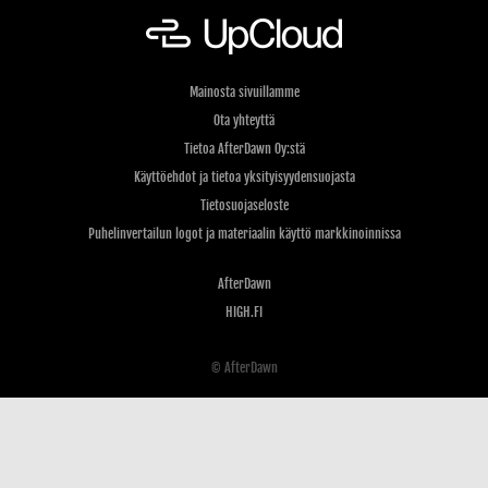
Mainosta sivuillamme
Ota yhteyttä
Tietoa AfterDawn Oy:stä
Käyttöehdot ja tietoa yksityisyydensuojasta
Tietosuojaseloste
Puhelinvertailun logot ja materiaalin käyttö markkinoinnissa
AfterDawn
HIGH.FI
© AfterDawn