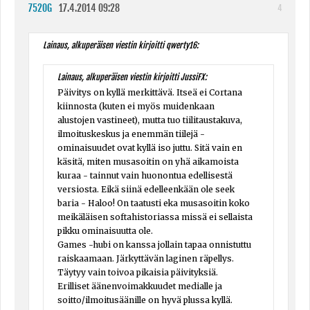
7520G
17.4.2014 09:28
4
Lainaus, alkuperäisen viestin kirjoitti qwerty16:
Lainaus, alkuperäisen viestin kirjoitti JussiFX:
Päivitys on kyllä merkittävä. Itseä ei Cortana
kiinnosta (kuten ei myös muidenkaan
alustojen vastineet), mutta tuo tiilitaustakuva,
ilmoituskeskus ja enemmän tiilejä -
ominaisuudet ovat kyllä iso juttu. Sitä vain en
käsitä, miten musasoitin on yhä aikamoista
kuraa - tainnut vain huonontua edellisestä
versiosta. Eikä siinä edelleenkään ole seek
baria - Haloo! On taatusti eka musasoitin koko
meikäläisen softahistoriassa missä ei sellaista
pikku ominaisuutta ole.
Games -hubi on kanssa jollain tapaa onnistuttu
raiskaamaan. Järkyttävän laginen räpellys.
Täytyy vain toivoa pikaisia päivityksiä.
Erilliset äänenvoimakkuudet medialle ja
soitto/ilmoitusäänille on hyvä plussa kyllä.