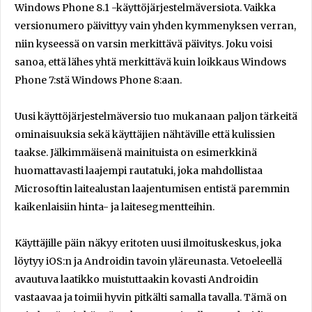
Windows Phone 8.1 -käyttöjärjestelmäversiota. Vaikka
versionumero päivittyy vain yhden kymmenyksen verran,
niin kyseessä on varsin merkittävä päivitys. Joku voisi
sanoa, että lähes yhtä merkittävä kuin loikkaus Windows
Phone 7:stä Windows Phone 8:aan.
Uusi käyttöjärjestelmäversio tuo mukanaan paljon tärkeitä
ominaisuuksia sekä käyttäjien nähtäville että kulissien
taakse. Jälkimmäisenä mainituista on esimerkkinä
huomattavasti laajempi rautatuki, joka mahdollistaa
Microsoftin laitealustan laajentumisen entistä paremmin
kaikenlaisiin hinta- ja laitesegmentteihin.
Käyttäjille päin näkyy eritoten uusi ilmoituskeskus, joka
löytyy iOS:n ja Androidin tavoin yläreunasta. Vetoeleellä
avautuva laatikko muistuttaakin kovasti Androidin
vastaavaa ja toimii hyvin pitkälti samalla tavalla. Tämä on