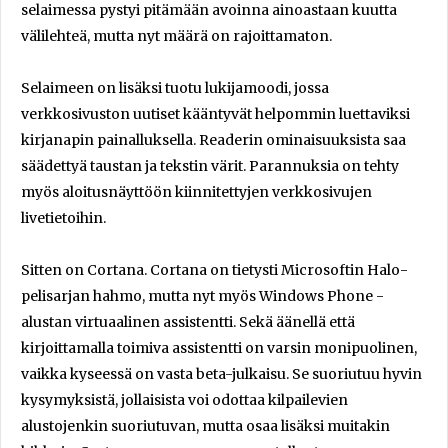
selaimessa pystyi pitämään avoinna ainoastaan kuutta
välilehteä, mutta nyt määrä on rajoittamaton.
Selaimeen on lisäksi tuotu lukijamoodi, jossa
verkkosivuston uutiset kääntyvät helpommin luettaviksi
kirjanapin painalluksella. Readerin ominaisuuksista saa
säädettyä taustan ja tekstin värit. Parannuksia on tehty
myös aloitusnäyttöön kiinnitettyjen verkkosivujen
livetietoihin.
Sitten on Cortana. Cortana on tietysti Microsoftin Halo-
pelisarjan hahmo, mutta nyt myös Windows Phone -
alustan virtuaalinen assistentti. Sekä äänellä että
kirjoittamalla toimiva assistentti on varsin monipuolinen,
vaikka kyseessä on vasta beta-julkaisu. Se suoriutuu hyvin
kysymyksistä, jollaisista voi odottaa kilpailevien
alustojenkin suoriutuvan, mutta osaa lisäksi muitakin