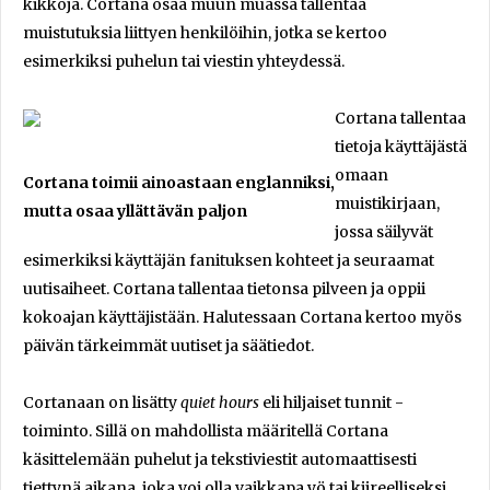
kikkoja. Cortana osaa muun muassa tallentaa
muistutuksia liittyen henkilöihin, jotka se kertoo
esimerkiksi puhelun tai viestin yhteydessä.
Cortana tallentaa
tietoja käyttäjästä
omaan
Cortana toimii ainoastaan englanniksi,
muistikirjaan,
mutta osaa yllättävän paljon
jossa säilyvät
esimerkiksi käyttäjän fanituksen kohteet ja seuraamat
uutisaiheet. Cortana tallentaa tietonsa pilveen ja oppii
kokoajan käyttäjistään. Halutessaan Cortana kertoo myös
päivän tärkeimmät uutiset ja säätiedot.
Cortanaan on lisätty
quiet hours
eli hiljaiset tunnit -
toiminto. Sillä on mahdollista määritellä Cortana
käsittelemään puhelut ja tekstiviestit automaattisesti
tiettynä aikana, joka voi olla vaikkapa yö tai kiireelliseksi