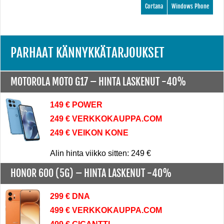
Cortana
Windows Phone
PARHAAT KÄNNYKKÄTARJOUKSET
MOTOROLA MOTO G17 –
HINTA LASKENUT -40%
149 € POWER
249 € VERKKOKAUPPA.COM
249 € VEIKON KONE
Alin hinta viikko sitten: 249 €
HONOR 600 (5G) –
HINTA LASKENUT -40%
299 € DNA
499 € VERKKOKAUPPA.COM