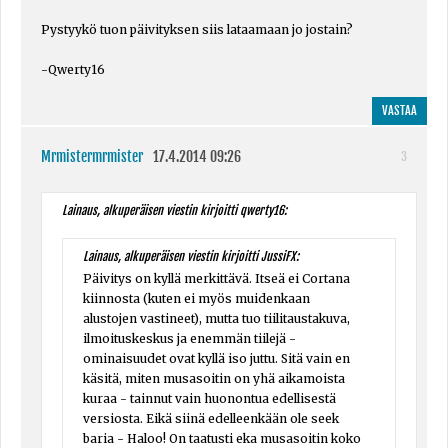
Pystyykö tuon päivityksen siis lataamaan jo jostain?
-Qwerty16
VASTAA
Mrmistermrmister
17.4.2014 09:26
3
Lainaus, alkuperäisen viestin kirjoitti qwerty16:
Lainaus, alkuperäisen viestin kirjoitti JussiFX:
Päivitys on kyllä merkittävä. Itseä ei Cortana
kiinnosta (kuten ei myös muidenkaan
alustojen vastineet), mutta tuo tiilitaustakuva,
ilmoituskeskus ja enemmän tiilejä -
ominaisuudet ovat kyllä iso juttu. Sitä vain en
käsitä, miten musasoitin on yhä aikamoista
kuraa - tainnut vain huonontua edellisestä
versiosta. Eikä siinä edelleenkään ole seek
baria - Haloo! On taatusti eka musasoitin koko