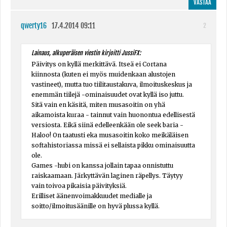
VASTAA
qwerty16
17.4.2014 09:11
2
Lainaus, alkuperäisen viestin kirjoitti JussiFX:
Päivitys on kyllä merkittävä. Itseä ei Cortana
kiinnosta (kuten ei myös muidenkaan alustojen
vastineet), mutta tuo tiilitaustakuva, ilmoituskeskus ja
enemmän tiilejä -ominaisuudet ovat kyllä iso juttu.
Sitä vain en käsitä, miten musasoitin on yhä
aikamoista kuraa - tainnut vain huonontua edellisestä
versiosta. Eikä siinä edelleenkään ole seek baria -
Haloo! On taatusti eka musasoitin koko meikäläisen
softahistoriassa missä ei sellaista pikku ominaisuutta
ole.
Games -hubi on kanssa jollain tapaa onnistuttu
raiskaamaan. Järkyttävän laginen räpellys. Täytyy
vain toivoa pikaisia päivityksiä.
Erilliset äänenvoimakkuudet medialle ja
soitto/ilmoitusäänille on hyvä plussa kyllä.