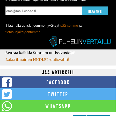
TILAA NYT!
Tilaamalla uutiskirjeemme hyväksyt
sääntömme
ja
tietosuojakäytäntömme
.
Seuraa kaikkia Suomen uutissivustoja!
Lataa ilmainen HIGH.FI -uutisvahti!
JAA ARTIKKELI
FACEBOOK
TWITTER
WHATSAPP