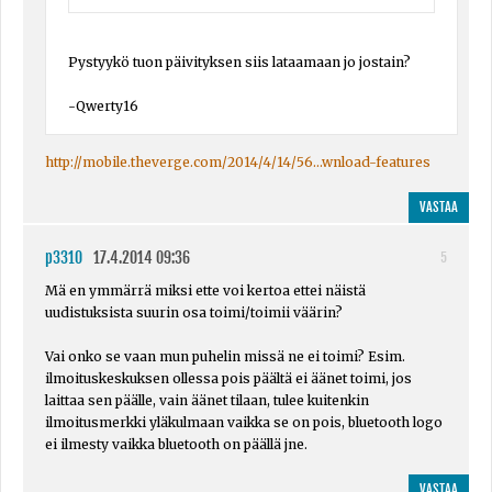
Pystyykö tuon päivityksen siis lataamaan jo jostain?
-Qwerty16
http://mobile.theverge.com/2014/4/14/56...wnload-features
VASTAA
p3310
17.4.2014 09:36
5
Mä en ymmärrä miksi ette voi kertoa ettei näistä
uudistuksista suurin osa toimi/toimii väärin?
Vai onko se vaan mun puhelin missä ne ei toimi? Esim.
ilmoituskeskuksen ollessa pois päältä ei äänet toimi, jos
laittaa sen päälle, vain äänet tilaan, tulee kuitenkin
ilmoitusmerkki yläkulmaan vaikka se on pois, bluetooth logo
ei ilmesty vaikka bluetooth on päällä jne.
VASTAA