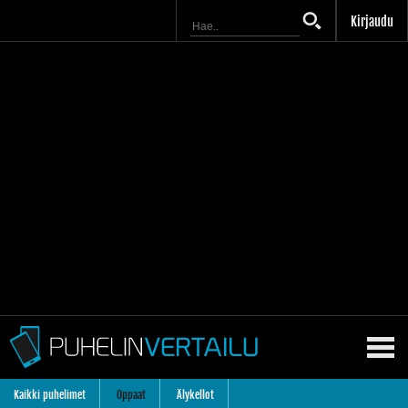
Kirjaudu
Kaikki puhelimet
Oppaat
Älykellot