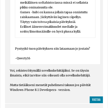
meikäläisen softahistoriassa missä ei sellaista
pikku ominaisuutta ole.
Games -hubi on kanssa jollain tapaa onnistuttu
raiskaamaan. Järkyttävän laginen räpellys.
Täytyy vain toivoa pikaisia päivityksiä.
Erilliset äänenvoimakkuudet medialle ja
soitto/ilmoitusäänille on hyvä plussa kyllä.
Pystyykö tuon päivityksen siis lataamaan jo jostain?
-Qwerty16
Voi, rekisteröitymällä sovelluskehittäjäksi. Se on täysin
ilmaista, eikä tarvitse siis oikeasti olla sovelluskehittäjä.
Mutta tietääkseni menetät puhelimesi takuun jos päivität
Windows Phone 8.1 Developers- version.
VASTAA