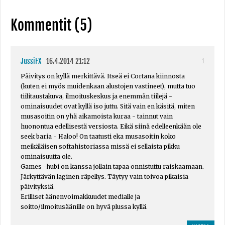
Kommentit (5)
JussiFX
16.4.2014 21:12
1
Päivitys on kyllä merkittävä. Itseä ei Cortana kiinnosta
(kuten ei myös muidenkaan alustojen vastineet), mutta tuo
tiilitaustakuva, ilmoituskeskus ja enemmän tiilejä -
ominaisuudet ovat kyllä iso juttu. Sitä vain en käsitä, miten
musasoitin on yhä aikamoista kuraa - tainnut vain
huonontua edellisestä versiosta. Eikä siinä edelleenkään ole
seek baria - Haloo! On taatusti eka musasoitin koko
meikäläisen softahistoriassa missä ei sellaista pikku
ominaisuutta ole.
Games -hubi on kanssa jollain tapaa onnistuttu raiskaamaan.
Järkyttävän laginen räpellys. Täytyy vain toivoa pikaisia
päivityksiä.
Erilliset äänenvoimakkuudet medialle ja
soitto/ilmoitusäänille on hyvä plussa kyllä.