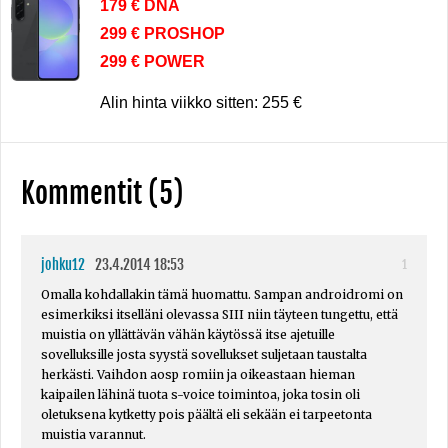
179 € DNA
299 € PROSHOP
299 € POWER
Alin hinta viikko sitten: 255 €
Kommentit (5)
johku12
23.4.2014 18:53
1
Omalla kohdallakin tämä huomattu. Sampan androidromi on
esimerkiksi itselläni olevassa SIII niin täyteen tungettu, että
muistia on yllättävän vähän käytössä itse ajetuille
sovelluksille josta syystä sovellukset suljetaan taustalta
herkästi. Vaihdon aosp romiin ja oikeastaan hieman
kaipailen lähinä tuota s-voice toimintoa, joka tosin oli
oletuksena kytketty pois päältä eli sekään ei tarpeetonta
muistia varannut.