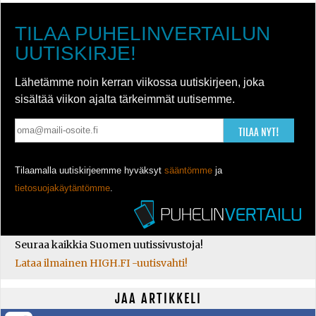
TILAA PUHELINVERTAILUN
UUTISKIRJE!
Lähetämme noin kerran viikossa uutiskirjeen, joka
sisältää viikon ajalta tärkeimmät uutisemme.
TILAA NYT!
Tilaamalla uutiskirjeemme hyväksyt
sääntömme
ja
tietosuojakäytäntömme
.
Seuraa kaikkia Suomen uutissivustoja!
Lataa ilmainen HIGH.FI -uutisvahti!
JAA ARTIKKELI