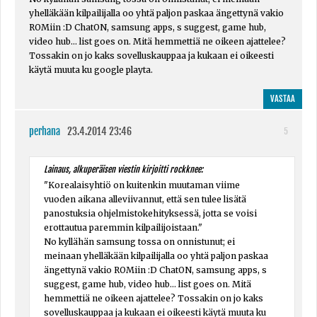
yhelläkään kilpailijalla oo yhtä paljon paskaa ängettynä vakio
ROMiin :D ChatON, samsung apps, s suggest, game hub,
video hub... list goes on. Mitä hemmettiä ne oikeen ajattelee?
Tossakin on jo kaks sovelluskauppaa ja kukaan ei oikeesti
käytä muuta ku google playta.
VASTAA
perhana
23.4.2014 23:46
5
Lainaus, alkuperäisen viestin kirjoitti rockknee:
"Korealaisyhtiö on kuitenkin muutaman viime
vuoden aikana alleviivannut, että sen tulee lisätä
panostuksia ohjelmistokehityksessä, jotta se voisi
erottautua paremmin kilpailijoistaan."
No kyllähän samsung tossa on onnistunut; ei
meinaan yhelläkään kilpailijalla oo yhtä paljon paskaa
ängettynä vakio ROMiin :D ChatON, samsung apps, s
suggest, game hub, video hub... list goes on. Mitä
hemmettiä ne oikeen ajattelee? Tossakin on jo kaks
sovelluskauppaa ja kukaan ei oikeesti käytä muuta ku