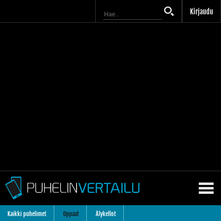
Kirjaudu
Kaikki puhelimet
Oppaat
Älykellot