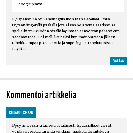
google playta.
Kylläpähän ne on Samsungilla tuon ihan ajatelleet... tällä
täyteen ängetyllä paskalla jota ei saa poistettua saadaan se
speksihirmu vuoden sisällä lagimaan senverran pahasti että
saadaan taas uusi malli kaupaksi kun mainostetaan jälleen
tehokkaampaa prosessoria ja superhyper-resoluutioista
näyttöä.
VASTAA
Kommentoi artikkelia
KIRJAUDU SISÄÄN
Pysy aiheessa ja kirjoita asiallisesti. Epäasialliset viestit
voidaan poistaa tai niitä voidaan muokata toimituksen