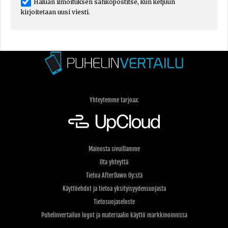
Haluan ilmoituksen sähköpostitse, kun ketjuun
kirjoitetaan uusi viesti.
Yhteytemme tarjoaa:
Mainosta sivuillamme
Ota yhteyttä
Tietoa AfterDawn Oy:stä
Käyttöehdot ja tietoa yksityisyydensuojasta
Tietosuojaseloste
Puhelinvertailun logot ja materiaalin käyttö markkinoinnissa