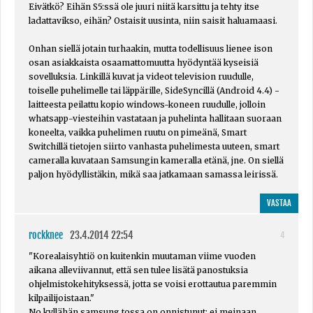
Eivätkö? Eihän S5:ssä ole juuri niitä karsittu ja tehty itse
ladattavikso, eihän? Ostaisit uusinta, niin saisit haluamaasi.
Onhan siellä jotain turhaakin, mutta todellisuus lienee ison
osan asiakkaista osaamattomuutta hyödyntää kyseisiä
sovelluksia. Linkillä kuvat ja videot television ruudulle,
toiselle puhelimelle tai läppärille, SideSyncillä (Android 4.4) -
laitteesta peilattu kopio windows-koneen ruudulle, jolloin
whatsapp-viesteihin vastataan ja puhelinta hallitaan suoraan
koneelta, vaikka puhelimen ruutu on pimeänä, Smart
Switchillä tietojen siirto vanhasta puhelimesta uuteen, smart
cameralla kuvataan Samsungin kameralla etänä, jne. On siellä
paljon hyödyllistäkin, mikä saa jatkamaan samassa leirissä.
VASTAA
rockknee
23.4.2014 22:54
4
"Korealaisyhtiö on kuitenkin muutaman viime vuoden
aikana alleviivannut, että sen tulee lisätä panostuksia
ohjelmistokehityksessä, jotta se voisi erottautua paremmin
kilpailijoistaan."
No kyllähän samsung tossa on onnistunut; ei meinaan