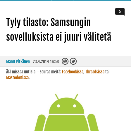
5
Tyly tilasto: Samsungin
sovelluksista ei juuri välitetä
Manu Pitkänen
23.4.2014 16:58
Älä missaa uutisia – seuraa meitä:
Facebookissa
,
Threadsissa
tai
Mastodonissa
.