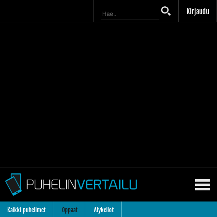
Kirjaudu
Kaikki puhelimet
Oppaat
Älykellot