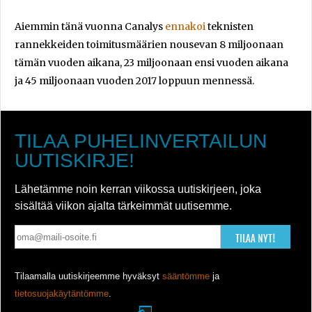
Aiemmin tänä vuonna Canalys
ennakoi
teknisten
rannekkeiden toimitusmäärien nousevan 8 miljoonaan
tämän vuoden aikana, 23 miljoonaan ensi vuoden aikana
ja 45 miljoonaan vuoden 2017 loppuun mennessä.
TILAA PUHELINVERTAILUN
UUTISKIRJE!
Lähetämme noin kerran viikossa uutiskirjeen, joka
sisältää viikon ajalta tärkeimmät uutisemme.
TILAA NYT!
Tilaamalla uutiskirjeemme hyväksyt
sääntömme
ja
tietosuojakäytäntömme
.