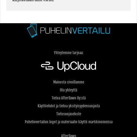
Yhteytemme tarjoaa:
Mainosta sivuillamme
Ota yhteyttä
Tietoa AfterDawn Oy:stä
Käyttöehdot ja tietoa yksityisyydensuojasta
Tietosuojaseloste
Puhelinvertailun logot ja materiaalin käyttö markkinoinnissa
AfterDawn