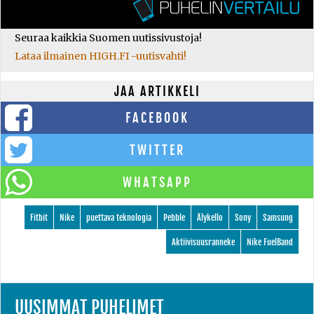
Seuraa kaikkia Suomen uutissivustoja!
Lataa ilmainen HIGH.FI -uutisvahti!
JAA ARTIKKELI
FACEBOOK
TWITTER
WHATSAPP
Fitbit
Nike
puettava teknologia
Pebble
Älykello
Sony
Samsung
Aktiivisuusranneke
Nike FuelBand
UUSIMMAT PUHELIMET