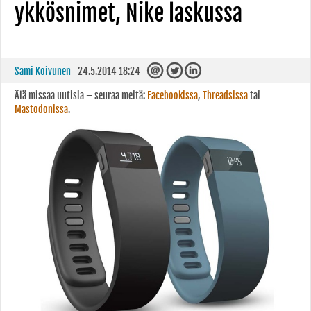
ykkösnimet, Nike laskussa
Sami Koivunen
24.5.2014 18:24
Älä missaa uutisia – seuraa meitä:
Facebookissa
,
Threadsissa
tai
Mastodonissa
.