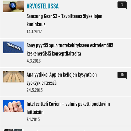
1
ARVOSTELUSSA
Samsung Gear S3 - Tavoitteena älykellojen
kuninkuus
14.1.2017
Sony pyytää apua tuotekehitykseen esittelemällä
keskeneräisiä konseptilaitteita
4.3.2016
Analyytikko: Applen kellojen kysyntä on
15
syöksykierteessä
24.5.2015
Intel esitteli Curien – valmis paketti puettaviin
laitteisiin
7.1.2015