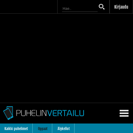
Kirjaudu
Kaikki puhelimet
Oppaat
Älykellot