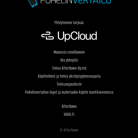
Yhteytemme tarjoaa:
Mainosta sivuillamme
Ota yhteyttä
Tietoa AfterDawn Oy:stä
Käyttöehdot ja tietoa yksityisyydensuojasta
Tietosuojaseloste
Puhelinvertailun logot ja materiaalin käyttö markkinoinnissa
AfterDawn
HIGH.FI
© AfterDawn