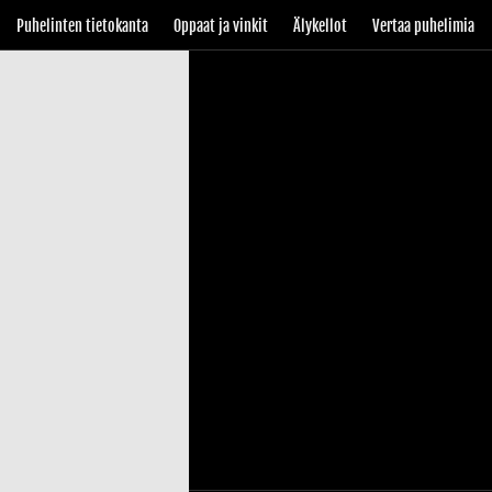
Puhelinten tietokanta
Oppaat ja vinkit
Älykellot
Vertaa puhelimia