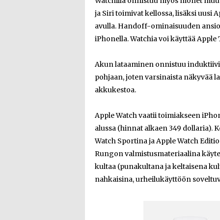
Watchilla onnistuu myös monet muut ä
ja Siri toimivat kellossa, lisäksi uu
avulla. Handoff-ominaisuuden ansiost
iPhonella. Watchia voi käyttää Appl
Akun lataaminen onnistuu induktiivise
pohjaan, joten varsinaista näkyvää lat
akkukestoa.
Apple Watch vaatii toimiakseen iPhonen
alussa (hinnat alkaen 349 dollaria). K
Watch Sportina ja Apple Watch Editi
Rungon valmistusmateriaalina käytet
kultaa (punakultana ja keltaisena kul
nahkaisina, urheilukäyttöön soveltuv