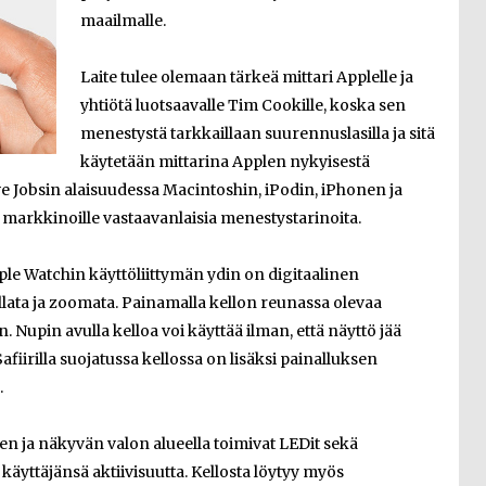
maailmalle.
Laite tulee olemaan tärkeä mittari Applelle ja
yhtiötä luotsaavalle Tim Cookille, koska sen
menestystä tarkkaillaan suurennuslasilla ja sitä
käytetään mittarina Applen nykyisestä
ve Jobsin alaisuudessa Macintoshin, iPodin, iPhonen ja
 markkinoille vastaavanlaisia menestystarinoita.
ple Watchin käyttöliittymän ydin on digitaalinen
ullata ja zoomata. Painamalla kellon reunassa olevaa
Nupin avulla kelloa voi käyttää ilman, että näyttö jää
fiirilla suojatussa kellossa on lisäksi painalluksen
.
en ja näkyvän valon alueella toimivat LEDit sekä
a käyttäjänsä aktiivisuutta. Kellosta löytyy myös