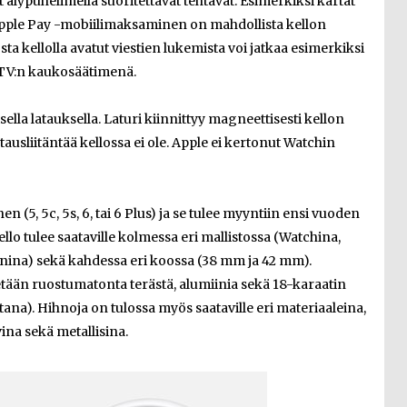
lypuhelimella suoritettavat tehtävät. Esimerkiksi kartat
si Apple Pay -mobiilimaksaminen on mahdollista kellon
a kellolla avatut viestien lukemista voi jatkaa esimerkiksi
e TV:n kaukosäätimenä.
lla latauksella. Laturi kiinnittyy magneettisesti kellon
ausliitäntää kellossa ei ole. Apple ei kertonut Watchin
 (5, 5c, 5s, 6, tai 6 Plus) ja se tulee myyntiin ensi vuoden
ello tulee saataville kolmessa eri mallistossa (Watchina,
onina) sekä kahdessa eri koossa (38 mm ja 42 mm).
ään ruostumatonta terästä, alumiinia sekä 18-karaatin
tana). Hihnoja on tulossa myös saataville eri materiaaleina,
ina sekä metallisina.