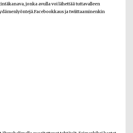
tintäkanava, jonka avulla voi lähettää tuttavalleen
a sydämenlyöntejä.Facebookkaus ja twiittaaminenkin