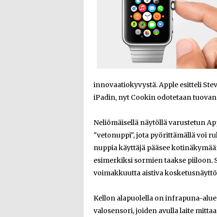
innovaatiokyvystä. Apple esitteli Ste
iPadin, nyt Cookin odotetaan tuovan
Neliömäisellä näytöllä varustetun Ap
"vetonuppi", jota pyörittämällä voi r
nuppia käyttäjä pääsee kotinäkymään. 
esimerkiksi sormien taakse piiloon. Sa
voimakkuutta aistiva kosketusnäyttö
Kellon alapuolella on infrapuna-alue
valosensori, joiden avulla laite mitta