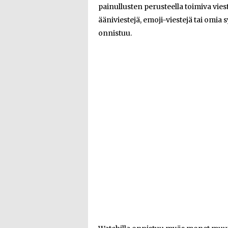
painullusten perusteella toimiva vies
ääniviestejä, emoji-viestejä tai omi
onnistuu.