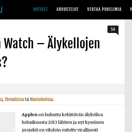
UUTISET
ARVOSTELUT
VERTAA PUHELIMIA
54
 Watch – Älykellojen
s?
sa
,
Threadsissa
tai
Mastodonissa
.
Applen
on huhuttu kehittävän älykelloa
helmikuusta 2013 lähtien ja nyt kyseinen
projekti on vihdoin esitelty virallisesti