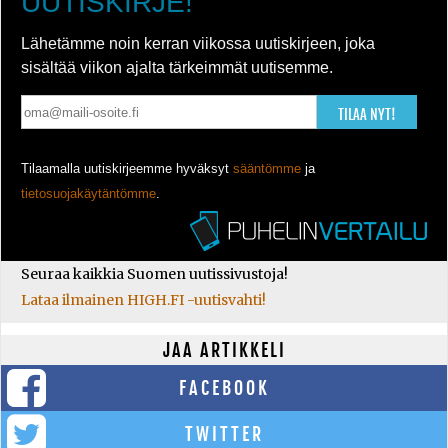
UUTISKIRJE!
Lähetämme noin kerran viikossa uutiskirjeen, joka
sisältää viikon ajalta tärkeimmät uutisemme.
TILAA NYT!
Tilaamalla uutiskirjeemme hyväksyt
sääntömme
ja
tietosuojakäytäntömme
.
Seuraa kaikkia Suomen uutissivustoja!
Lataa ilmainen HIGH.FI -uutisvahti!
JAA ARTIKKELI
FACEBOOK
TWITTER