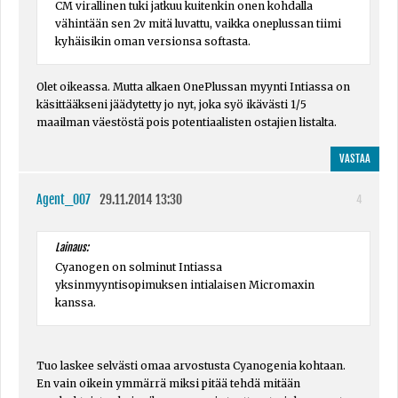
CM virallinen tuki jatkuu kuitenkin onen kohdalla
vähintään sen 2v mitä luvattu, vaikka oneplussan tiimi
kyhäisikin oman versionsa softasta.
Olet oikeassa. Mutta alkaen OnePlussan myynti Intiassa on
käsittääkseni jäädytetty jo nyt, joka syö ikävästi 1/5
maailman väestöstä pois potentiaalisten ostajien listalta.
VASTAA
Agent_007
29.11.2014 13:30
4
Lainaus:
Cyanogen on solminut Intiassa
yksinmyyntisopimuksen intialaisen Micromaxin
kanssa.
Tuo laskee selvästi omaa arvostusta Cyanogenia kohtaan.
En vain oikein ymmärrä miksi pitää tehdä mitään