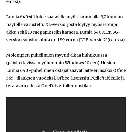
euroa).
Lumia 640:stä tulee saataville myös isommalla 5,7 tuuman
näytöllä varustettu XL-versio, josta löytyy myös isompi
akku sekä 13 megapikselin kamera. Lumia 640 XL:n 3G-
version suositushinta on 189 euroa (LTE-versio 219 euroa).
Molempien puhelimien myynti alkaa huhtikuussa
(päivitettävissä myöhemmin Windows 10:een). Uusien
Lumia 640 -puhelimien ostajat saavat laitteen lisäksi Office
365 -tilauksen vuodeksi, Office-lisenssin PC:lle/tabletille ja
teratavun edestä OneDrive-tallennustilaa.