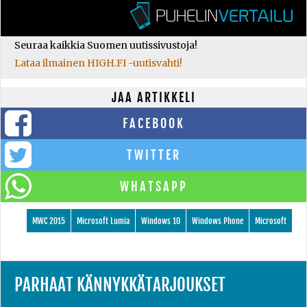
Seuraa kaikkia Suomen uutissivustoja!
Lataa ilmainen HIGH.FI -uutisvahti!
JAA ARTIKKELI
FACEBOOK
TWITTER
WHATSAPP
MWC 2015
Microsoft Lumia
Windows 10
Windows Phone
Microsoft
PARHAAT KÄNNYKKÄTARJOUKSET