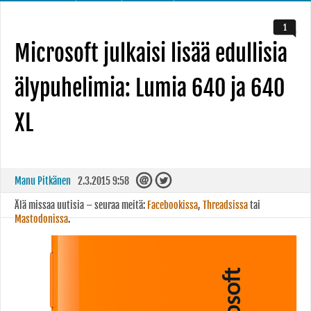
1
Microsoft julkaisi lisää edullisia
älypuhelimia: Lumia 640 ja 640
XL
Manu Pitkänen
2.3.2015 9:58
Älä missaa uutisia – seuraa meitä:
Facebookissa
,
Threadsissa
tai
Mastodonissa
.