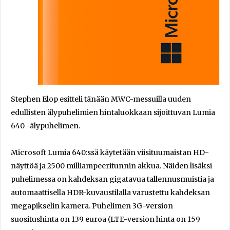
Stephen Elop esitteli tänään MWC-messuilla uuden
edullisten älypuhelimien hintaluokkaan sijoittuvan Lumia
640 -älypuhelimen.
Microsoft Lumia 640:ssä käytetään viisituumaistan HD-
näyttöä ja 2500 milliampeeritunnin akkua. Näiden lisäksi
puhelimessa on kahdeksan gigatavua tallennusmuistia ja
automaattisella HDR-kuvaustilalla varustettu kahdeksan
megapikselin kamera. Puhelimen 3G-version
suositushinta on 139 euroa (LTE-version hinta on 159