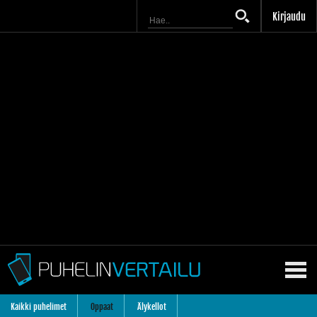
Kirjaudu
Kaikki puhelimet
Oppaat
Älykellot