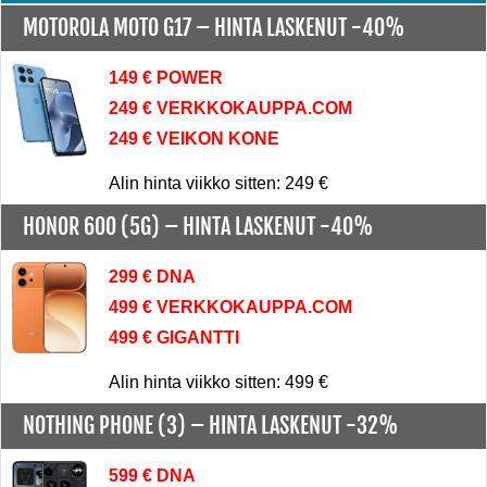
MOTOROLA MOTO G17 –
HINTA LASKENUT -40%
149 € POWER
249 € VERKKOKAUPPA.COM
249 € VEIKON KONE
Alin hinta viikko sitten: 249 €
HONOR 600 (5G) –
HINTA LASKENUT -40%
299 € DNA
499 € VERKKOKAUPPA.COM
499 € GIGANTTI
Alin hinta viikko sitten: 499 €
NOTHING PHONE (3) –
HINTA LASKENUT -32%
599 € DNA