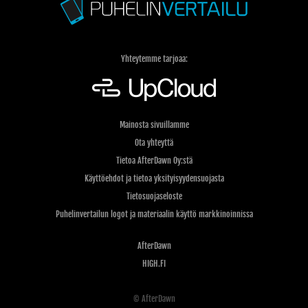
Yhteytemme tarjoaa:
Mainosta sivuillamme
Ota yhteyttä
Tietoa AfterDawn Oy:stä
Käyttöehdot ja tietoa yksityisyydensuojasta
Tietosuojaseloste
Puhelinvertailun logot ja materiaalin käyttö markkinoinnissa
AfterDawn
HIGH.FI
© AfterDawn