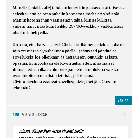
Monelle (asiakkaalle) tehdään kuitenkin paikassa tai toisessa
selväksi, että se oma puhelin kannattaa mieluusti yhdistää
wlaniin kotona ihan vaan senkin takia, kun se kuluttaa
vähemmän virtaa kuin heikko 2G-/3G-verkko - vaikka laturi
olisikin lähettyvillä.
On totta, että harva - etenkään keski-ikäinen asiakas, joka ei
niin ymmärrä älypuhelinten päälle - jatkuvasti päivittelee
sovelluksia, jos ollenkaan, ja heitä usein joutuukin asiasta
opastaa. Ei myöskään ole kovin uutta, etteivät samaiset
ihmiset edes vilkaise ilmoituspaneelin ilmoituksia vaikka
ovat ilmoituspaneelista tietoisia, jolloin uusia
käyttöoikeuksia vaativat sovelluspäivitykset jäävät usein
tekemättä.
VASTAA
dRD
5.8.2015 18:46
4
Lainaus, alkuperäisen viestin kirjoitti Kiedis: