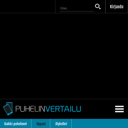
Kirjaudu
Kaikki puhelimet
Oppaat
Älykellot