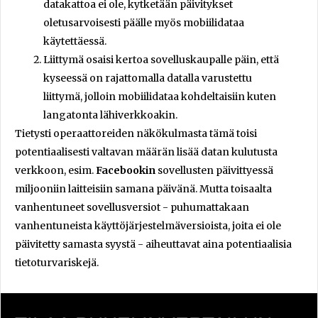
datakattoa ei ole, kytketään päivitykset
oletusarvoisesti päälle myös mobiilidataa
käytettäessä.
Liittymä osaisi kertoa sovelluskaupalle päin, että
kyseessä on rajattomalla datalla varustettu
liittymä, jolloin mobiilidataa kohdeltaisiin kuten
langatonta lähiverkkoakin.
Tietysti operaattoreiden näkökulmasta tämä toisi
potentiaalisesti valtavan määrän lisää datan kulutusta
verkkoon, esim.
Facebookin
sovellusten päivittyessä
miljooniin laitteisiin samana päivänä. Mutta toisaalta
vanhentuneet sovellusversiot - puhumattakaan
vanhentuneista käyttöjärjestelmäversioista, joita ei ole
päivitetty samasta syystä - aiheuttavat aina potentiaalisia
tietoturvariskejä.