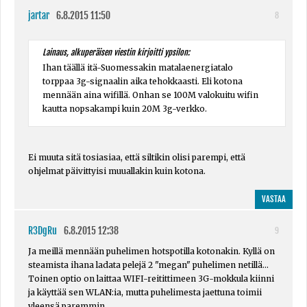
jartar
6.8.2015 11:50
8
Lainaus, alkuperäisen viestin kirjoitti ypsilon:
Ihan täällä itä-Suomessakin matalaenergiatalo
torppaa 3g-signaalin aika tehokkaasti. Eli kotona
mennään aina wifillä. Onhan se 100M valokuitu wifin
kautta nopsakampi kuin 20M 3g-verkko.
Ei muuta sitä tosiasiaa, että siltikin olisi parempi, että
ohjelmat päivittyisi muuallakin kuin kotona.
VASTAA
R3DgRu
6.8.2015 12:38
9
Ja meillä mennään puhelimen hotspotilla kotonakin. Kyllä on
steamista ihana ladata pelejä 2 "megan" puhelimen netillä...
Toinen optio on laittaa WIFI-reitittimeen 3G-mokkula kiinni
ja käyttää sen WLAN:ia, mutta puhelimesta jaettuna toimii
yleensä paremmin.