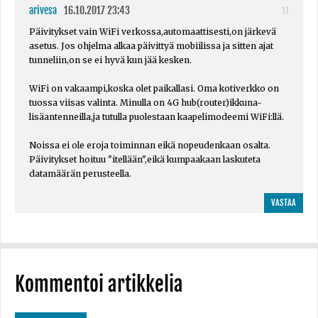
arivesa
16.10.2017 23:43
11
Päivitykset vain WiFi verkossa,automaattisesti,on järkevä
asetus. Jos ohjelma alkaa päivittyä mobiilissa ja sitten ajat
tunneliin,on se ei hyvä kun jää kesken.
WiFi on vakaampi,koska olet paikallasi. Oma kotiverkko on
tuossa viisas valinta. Minulla on 4G hub(router)ikkuna-
lisäantenneilla,ja tutulla puolestaan kaapelimodeemi WiFi:llä.
Noissa ei ole eroja toiminnan eikä nopeudenkaan osalta.
Päivitykset hoituu "itellään",eikä kumpaakaan laskuteta
datamäärän perusteella.
VASTAA
Kommentoi artikkelia