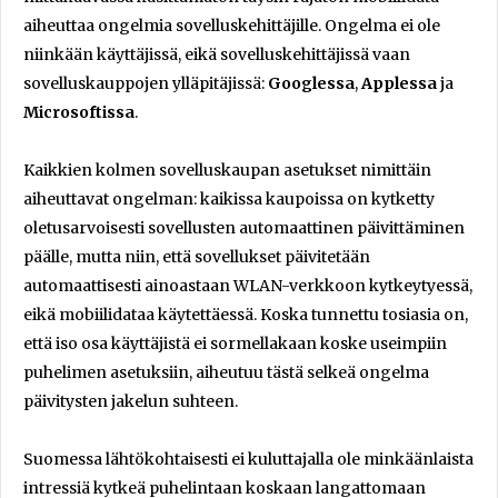
aiheuttaa ongelmia sovelluskehittäjille. Ongelma ei ole
niinkään käyttäjissä, eikä sovelluskehittäjissä vaan
sovelluskauppojen ylläpitäjissä:
Googlessa
,
Applessa
ja
Microsoftissa
.
Kaikkien kolmen sovelluskaupan asetukset nimittäin
aiheuttavat ongelman: kaikissa kaupoissa on kytketty
oletusarvoisesti sovellusten automaattinen päivittäminen
päälle, mutta niin, että sovellukset päivitetään
automaattisesti ainoastaan WLAN-verkkoon kytkeytyessä,
eikä mobiilidataa käytettäessä. Koska tunnettu tosiasia on,
että iso osa käyttäjistä ei sormellakaan koske useimpiin
puhelimen asetuksiin, aiheutuu tästä selkeä ongelma
päivitysten jakelun suhteen.
Suomessa lähtökohtaisesti ei kuluttajalla ole minkäänlaista
intressiä kytkeä puhelintaan koskaan langattomaan