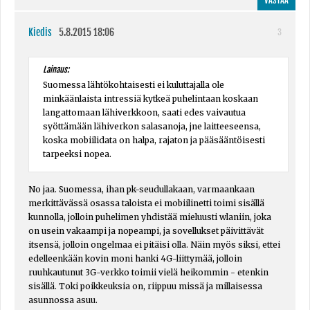
VASTAA
Kiedis
5.8.2015 18:06
3
Lainaus:
Suomessa lähtökohtaisesti ei kuluttajalla ole
minkäänlaista intressiä kytkeä puhelintaan koskaan
langattomaan lähiverkkoon, saati edes vaivautua
syöttämään lähiverkon salasanoja, jne laitteeseensa,
koska mobiilidata on halpa, rajaton ja pääsääntöisesti
tarpeeksi nopea.
No jaa. Suomessa, ihan pk-seudullakaan, varmaankaan
merkittävässä osassa taloista ei mobiilinetti toimi sisällä
kunnolla, jolloin puhelimen yhdistää mieluusti wlaniin, joka
on usein vakaampi ja nopeampi, ja sovellukset päivittävät
itsensä, jolloin ongelmaa ei pitäisi olla. Näin myös siksi, ettei
edelleenkään kovin moni hanki 4G-liittymää, jolloin
ruuhkautunut 3G-verkko toimii vielä heikommin - etenkin
sisällä. Toki poikkeuksia on, riippuu missä ja millaisessa
asunnossa asuu.