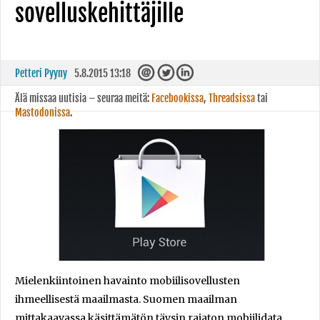
sovelluskehittäjille
Petteri Pyyny
5.8.2015 13:18
Älä missaa uutisia – seuraa meitä:
Facebookissa
,
Threadsissa
tai
Mastodonissa
.
Mielenkiintoinen havainto mobiilisovellusten
ihmeellisestä maailmasta. Suomen maailman
mittakaavassa käsittämätön täysin rajaton mobiilidata