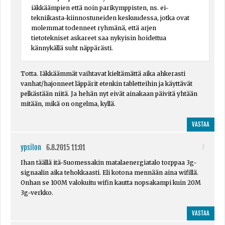
iäkkäämpien että noin parikymppisten, ns. ei-
tekniikasta-kiinnostuneiden keskuudessa, jotka ovat
molemmat todenneet ryhmänä, että arjen
tietotekniset askareet saa nykyisin hoidettua
kännykällä suht näppärästi.
Totta. Iäkkäämmät vaihtavat kieltämättä aika ahkerasti
vanhat/hajonneet läppärit etenkin tabletteihin ja käyttävät
pelkästään niitä. Ja hehän nyt eivät ainakaan päivitä yhtään
mitään, mikä on ongelma, kyllä.
VASTAA
ypsilon
6.8.2015 11:01
7
Ihan täällä itä-Suomessakin matalaenergiatalo torppaa 3g-
signaalin aika tehokkaasti. Eli kotona mennään aina wifillä.
Onhan se 100M valokuitu wifin kautta nopsakampi kuin 20M
3g-verkko.
VASTAA