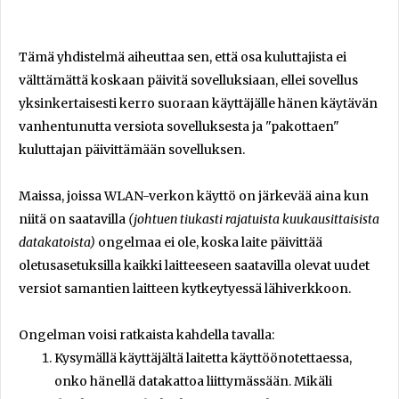
Tämä yhdistelmä aiheuttaa sen, että osa kuluttajista ei
välttämättä koskaan päivitä sovelluksiaan, ellei sovellus
yksinkertaisesti kerro suoraan käyttäjälle hänen käytävän
vanhentunutta versiota sovelluksesta ja "pakottaen"
kuluttajan päivittämään sovelluksen.
Maissa, joissa WLAN-verkon käyttö on järkevää aina kun
niitä on saatavilla
(johtuen tiukasti rajatuista kuukausittaisista
datakatoista)
ongelmaa ei ole, koska laite päivittää
oletusasetuksilla kaikki laitteeseen saatavilla olevat uudet
versiot samantien laitteen kytkeytyessä lähiverkkoon.
Ongelman voisi ratkaista kahdella tavalla:
Kysymällä käyttäjältä laitetta käyttöönotettaessa,
onko hänellä datakattoa liittymässään. Mikäli