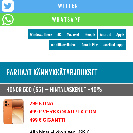
TWITTER
WHATSAPP
Windows Phone
iOS
Microsoft
Google
Android
Apple
mobiilisovellukset
Google Play
sovelluskauppa
PARHAAT KÄNNYKKÄTARJOUKSET
HONOR 600 (5G) –
HINTA LASKENUT -40%
299 € DNA
499 € VERKKOKAUPPA.COM
499 € GIGANTTI
Alin hinta viikko sitten: 499 €