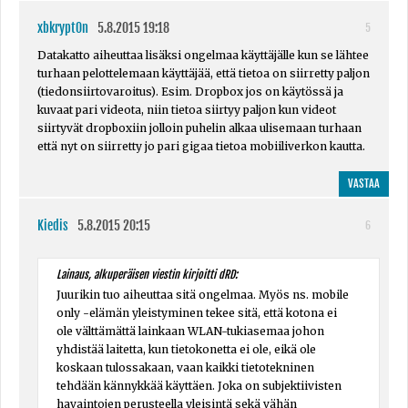
xbkrypt0n
5.8.2015 19:18
5
Datakatto aiheuttaa lisäksi ongelmaa käyttäjälle kun se lähtee
turhaan pelottelemaan käyttäjää, että tietoa on siirretty paljon
(tiedonsiirtovaroitus). Esim. Dropbox jos on käytössä ja
kuvaat pari videota, niin tietoa siirtyy paljon kun videot
siirtyvät dropboxiin jolloin puhelin alkaa ulisemaan turhaan
että nyt on siirretty jo pari gigaa tietoa mobiiliverkon kautta.
VASTAA
Kiedis
5.8.2015 20:15
6
Lainaus, alkuperäisen viestin kirjoitti dRD:
Juurikin tuo aiheuttaa sitä ongelmaa. Myös ns. mobile
only -elämän yleistyminen tekee sitä, että kotona ei
ole välttämättä lainkaan WLAN-tukiasemaa johon
yhdistää laitetta, kun tietokonetta ei ole, eikä ole
koskaan tulossakaan, vaan kaikki tietotekninen
tehdään kännykkää käyttäen. Joka on subjektiivisten
havaintojen perusteella yleisintä sekä vähän