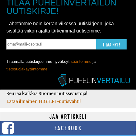
TILAA PUHELINVERTAILUN
UUTISKIRJE!
Lähetämme noin kerran viikossa uutiskirjeen, joka
sisältää viikon ajalta tärkeimmät uutisemme.
TILAA NYT!
Tilaamalla uutiskirjeemme hyväksyt
sääntömme
ja
tietosuojakäytäntömme
.
Seuraa kaikkia Suomen uutissivustoja!
Lataa ilmainen HIGH.FI -uutisvahti!
JAA ARTIKKELI
FACEBOOK