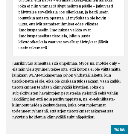
On totta, että harva - etenkään keski-ikäinen asiakas,
joka ei niin ymmärrä älypuhelinten päälle - jatkuvasti
päivittelee sovelluksia, jos ollenkaan, ja heitä usein
joutuukin asiasta opastaa. Ei myöskään ole kovin
uutta, etteivät samaiset ihmiset edes vilkaise
ilmoituspaneelin ilmoituksia vaikka ovat
ilmoituspaneelista tietoisia, jolloin uusia
käyttöoikeuksia vaativat sovelluspäivitykset jäävät
usein tekemättä.
Juurikin tuo aiheuttaa sitä ongelmaa. Myös ns. mobile only -
elämän yleistyminen tekee sitä, että kotona ei ole välttämättä
lainkaan WLAN-tukiasemaa johon yhdistää laitetta, kun
tietokonetta ei ole, eikä ole koskaan tulossakaan, vaan kaikki
tietotekninen tehdään kännykkää käyttäen. Joka on
subjektiivisten havaintojen perusteella yleisintä sekä vähän
iäkkäämpien että noin parikymppisten, ns. ei-tekniikasta-
kiinnostuneiden keskuudessa, jotka ovat molemmat
todenneet ryhmänä, että arjen tietotekniset askareet saa
nykyisin hoidettua kännykällä suht näppärästi.
VASTAA