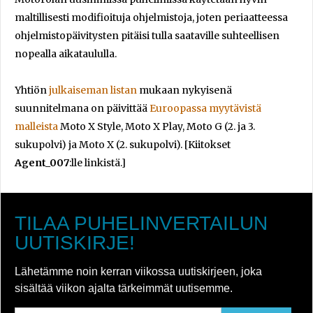
maltillisesti modifioituja ohjelmistoja, joten periaatteessa
ohjelmistopäivitysten pitäisi tulla saataville suhteellisen
nopealla aikataululla.
Yhtiön
julkaiseman listan
mukaan nykyisenä
suunnitelmana on päivittää
Euroopassa myytävistä
malleista
Moto X Style, Moto X Play, Moto G (2. ja 3.
sukupolvi) ja Moto X (2. sukupolvi). [Kiitokset
Agent_007
:lle linkistä.]
TILAA PUHELINVERTAILUN
UUTISKIRJE!
Lähetämme noin kerran viikossa uutiskirjeen, joka
sisältää viikon ajalta tärkeimmät uutisemme.