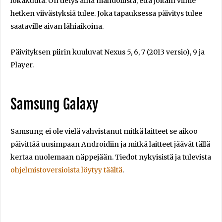
lokakuuta. On tietys aina mahdollista, että joitain viime
hetken viivästyksiä tulee. Joka tapauksessa päivitys tulee
saataville aivan lähiaikoina.
Päivityksen piirin kuuluvat Nexus 5, 6, 7 (2013 versio), 9 ja
Player.
Samsung Galaxy
Samsung ei ole vielä vahvistanut mitkä laitteet se aikoo
päivittää uusimpaan Androidiin ja mitkä laitteet jäävät tällä
kertaa nuolemaan näppejään. Tiedot nykyisistä ja tulevista
ohjelmistoversioista löytyy täältä
.