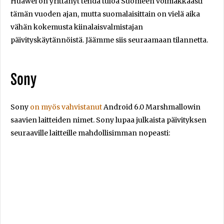
Huawei on yrittänyt tehdä tuloa Suomeen voimakkaasti
tämän vuoden ajan, mutta suomalaisittain on vielä aika
vähän kokemusta kiinalaisvalmistajan
päivityskäytännöistä. Jäämme siis seuraamaan tilannetta.
Sony
Sony
on myös vahvistanut
Android 6.0 Marshmallowin
saavien laitteiden nimet. Sony lupaa julkaista päivityksen
seuraaville laitteille mahdollisimman nopeasti: