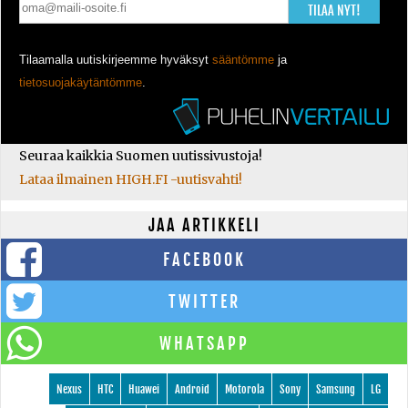
TILAA NYT!
Tilaamalla uutiskirjeemme hyväksyt
sääntömme
ja
tietosuojakäytäntömme
.
Seuraa kaikkia Suomen uutissivustoja!
Lataa ilmainen HIGH.FI -uutisvahti!
JAA ARTIKKELI
FACEBOOK
TWITTER
WHATSAPP
Nexus
HTC
Huawei
Android
Motorola
Sony
Samsung
LG