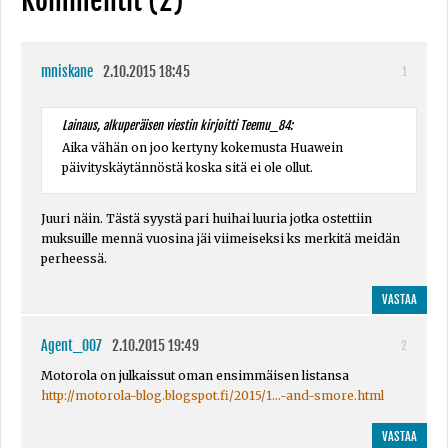
Kommentit (2)
mniskane
2.10.2015 18:45
1
Lainaus, alkuperäisen viestin kirjoitti Teemu_84:
Aika vähän on joo kertyny kokemusta Huawein
päivityskäytännöstä koska sitä ei ole ollut.
Juuri näin. Tästä syystä pari huihai luuria jotka ostettiin
muksuille mennä vuosina jäi viimeiseksi ks merkitä meidän
perheessä.
VASTAA
Agent_007
2.10.2015 19:49
2
Motorola on julkaissut oman ensimmäisen listansa
http://motorola-blog.blogspot.fi/2015/1...-and-smore.html
VASTAA