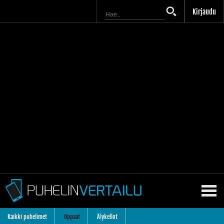
Kirjaudu
Kaikki puhelimet
Oppaat
Älykellot