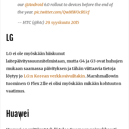
our
@Android
6.0 rollout to devices before the end of
the year.
pic.twitter.com/QwMWOcRUcf
-- HTC (@htc)
29. syyskuuta 2015
LG
LG ei ole myöskään hiiskunut
laitepäivityssuunnitelmistaan, mutta G4 ja G3 ovat huhujen
mukaan saamassa päivityksen ja tähän viittaavia tietoja
löytyy jo
LG:n Korean verkkosivuiltakin
. Marshmallowin
tuominen G Flex 2:lle ei olisi myöskään mikään kohtuuton
vaatimus.
Huawei