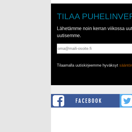
TILAA PUHELINVE
Lähetämme noin kerran viikossa uutis
uutisemme.
Tilaamalla uutiskirjeemme hyväksyt
säänt
FACEBOOK