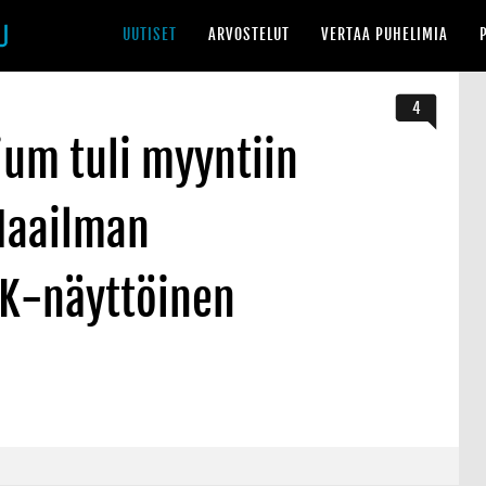
UUTISET
ARVOSTELUT
VERTAA PUHELIMIA
4
ium tuli myyntiin
Maailman
K-näyttöinen