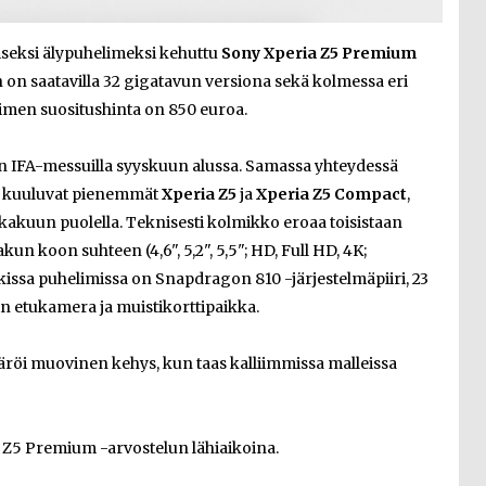
seksi älypuhelimeksi kehuttu
Sony Xperia Z5 Premium
 on saatavilla 32 gigatavun versiona sekä kolmessa eri
elimen suositushinta on 850 euroa.
in IFA-messuilla syyskuun alussa. Samassa yhteydessä
on kuuluvat pienemmät
Xperia Z5
ja
Xperia Z5 Compact
,
okakuun puolella. Teknisesti kolmikko eroaa toisistaan
un koon suhteen (4,6", 5,2", 5,5"; HD, Full HD, 4K;
ssa puhelimissa on Snapdragon 810 -järjestelmäpiiri, 23
 etukamera ja muistikorttipaikka.
röi muovinen kehys, kun taas kalliimmissa malleissa
a Z5 Premium -arvostelun lähiaikoina.