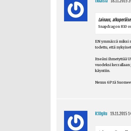
tkkaisla
18.11.2015 2
Lainaus, alkuperäise
Snapdragon 810 on 
EN ymmärrä miksi nii
todettu, että nykyis
Itseäni ihmetyttää 
vuodeksi kerrallaan 
käyntiin.
Nexus 6P:tä Suomeen
R3DgRu
19.11.2015 1