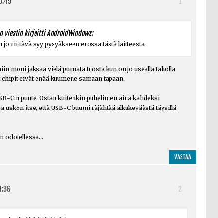
0:49
1
n viestin kirjoitti AndroidWindows:
jo riittävä syy pysyäkseen erossa tästä laitteesta.
n moni jaksaa vielä purnata tuosta kun on jo usealla taholla
et chipit eivät enää kuumene samaan tapaan.
USB-C:n puute. Ostan kuitenkin puhelimen aina kahdeksi
ja uskon itse, että USB-C buumi räjähtää alkukeväästä täysillä
 odotellessa...
VASTAA
4:36
2