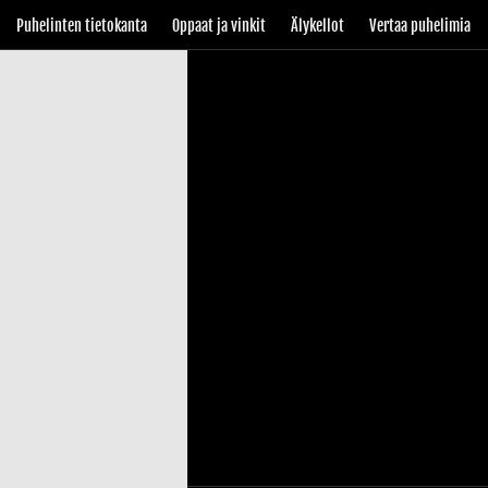
Puhelinten tietokanta
Oppaat ja vinkit
Älykellot
Vertaa puhelimia