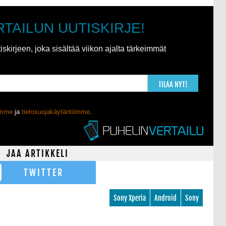
RTAILUN UUTISKIRJE!
kirjeen, joka sisältää viikon ajalta tärkeimmät
TILAA NYT!
ömme
ja
tietosuojakäytäntömme
.
JAA ARTIKKELI
TWITTER
Sony Xperia
Android
Sony