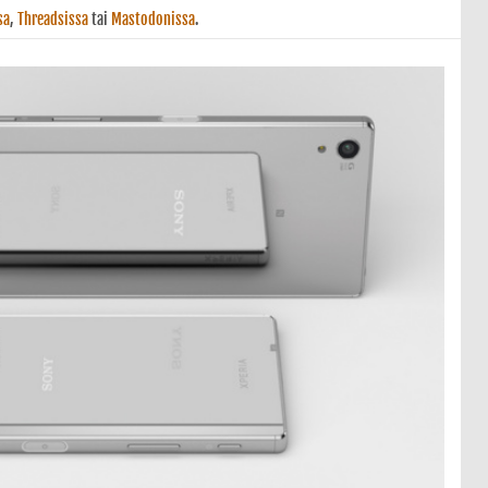
sa
,
Threadsissa
tai
Mastodonissa
.