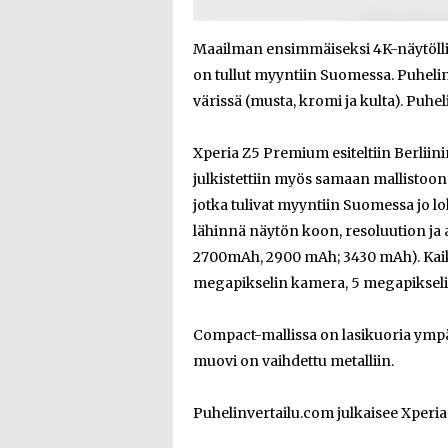
Maailman ensimmäiseksi 4K-näytölli
on tullut myyntiin Suomessa. Puhelin
värissä (musta, kromi ja kulta). Puh
Xperia Z5 Premium esiteltiin Berliin
julkistettiin myös samaan mallisto
jotka tulivat myyntiin Suomessa jo l
lähinnä näytön koon, resoluution ja ak
2700mAh, 2900 mAh; 3430 mAh). Kaiki
megapikselin kamera, 5 megapikselin
Compact-mallissa on lasikuoria ympä
muovi on vaihdettu metalliin.
Puhelinvertailu.com julkaisee Xperi