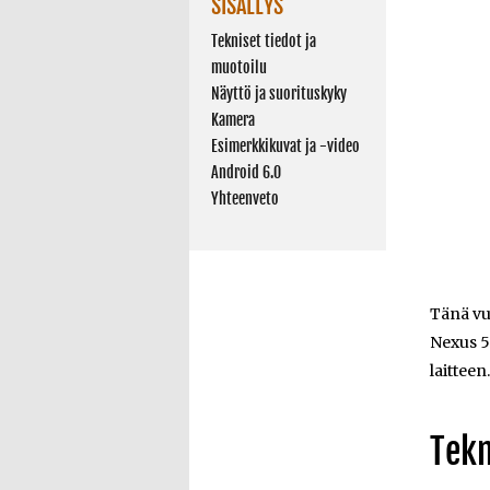
SISÄLLYS
Tekniset tiedot ja
muotoilu
Näyttö ja suorituskyky
Kamera
Esimerkkikuvat ja -video
Android 6.0
Yhteenveto
Tänä vu
Nexus 5
laittee
Tekn