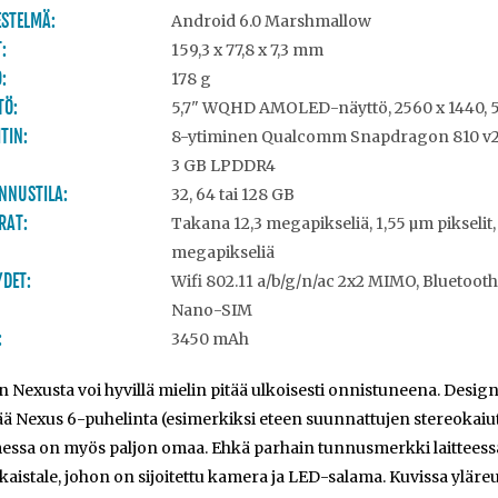
STELMÄ:
Android 6.0 Marshmallow
:
159,3 x 77,8 x 7,3 mm
:
178 g
TÖ:
5,7" WQHD AMOLED-näyttö, 2560 x 1440, 5
TIN:
8-ytiminen Qualcomm Snapdragon 810 v2.1
3 GB LPDDR4
NNUSTILA:
32, 64 tai 128 GB
RAT:
Takana 12,3 megapikseliä, 1,55 µm pikselit, 
megapikseliä
DET:
Wifi 802.11 a/b/g/n/ac 2x2 MIMO, Bluetoot
Nano-SIM
:
3450 mAh
 Nexusta voi hyvillä mielin pitää ulkoisesti onnistuneena. Desig
ää Nexus 6-puhelinta (esimerkiksi eteen suunnattujen stereokaiut
essa on myös paljon omaa. Ehkä parhain tunnusmerkki laitteess
 kaistale, johon on sijoitettu kamera ja LED-salama. Kuvissa ylä