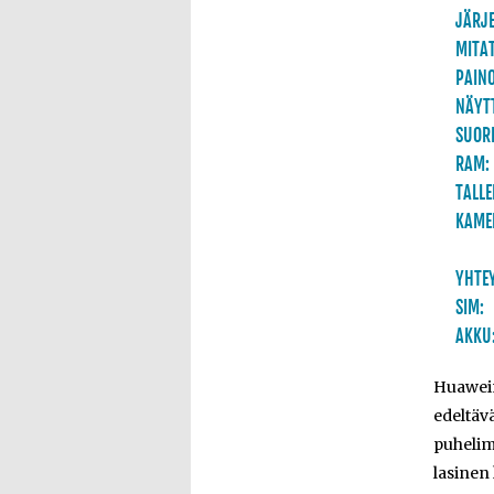
JÄRJE
MITAT
PAINO
NÄYT
SUORI
RAM:
TALLE
KAME
YHTEY
SIM:
AKKU
Huawein
edeltäv
puhelim
lasinen