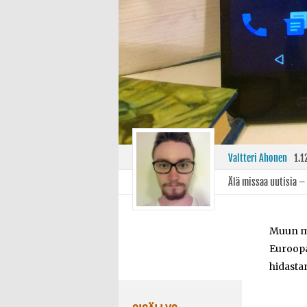
Valtteri Ahonen
1.1
Älä missaa uutisia –
Muun mu
Euroopa
hidasta