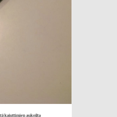
tä kaiuttimien aukoilta