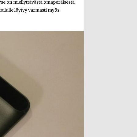
yse on miellyttävästä omaperäisestä
oilulle löytyy varmasti myös