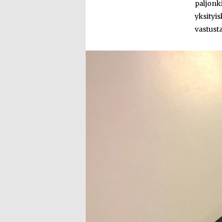
paljonk
yksityi
vastusta