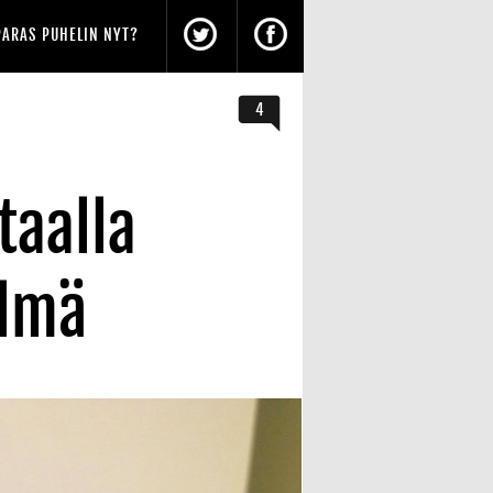
PARAS PUHELIN NYT?
4
taalla
elmä