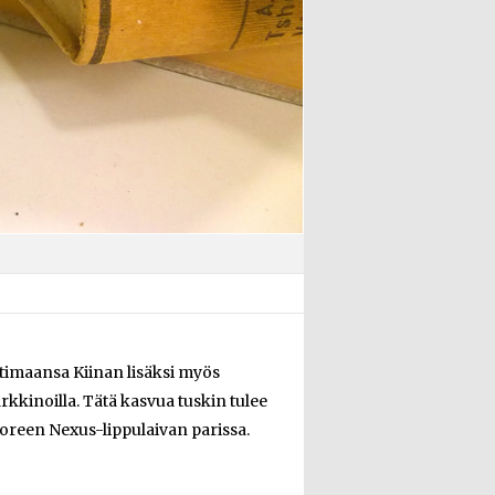
imaansa Kiinan lisäksi myös
kkinoilla. Tätä kasvua tuskin tulee
oreen Nexus-lippulaivan parissa.