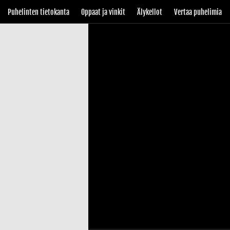
Puhelinten tietokanta
Oppaat ja vinkit
Älykellot
Vertaa puhelimia