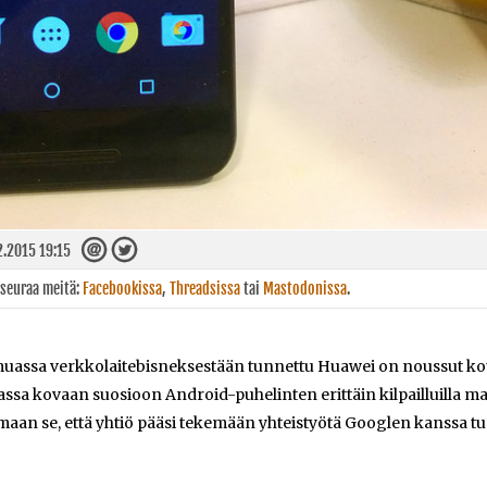
2.2015 19:15
 seuraa meitä:
Facebookissa
,
Threadsissa
tai
Mastodonissa
.
assa verkkolaitebisneksestään tunnettu Huawei on noussut kot
ssa kovaan suosioon Android-puhelinten erittäin kilpailluilla mar
maan se, että yhtiö pääsi tekemään yhteistyötä Googlen kanssa tu