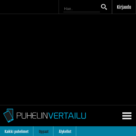
Kirjaudu
Kaikki puhelimet
Oppaat
Älykellot