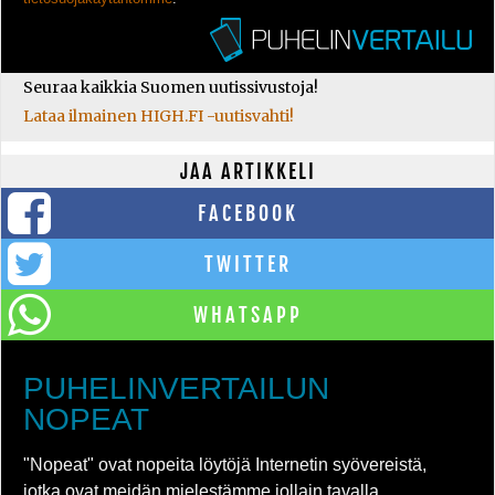
Seuraa kaikkia Suomen uutissivustoja!
Lataa ilmainen HIGH.FI -uutisvahti!
JAA ARTIKKELI
FACEBOOK
TWITTER
WHATSAPP
PUHELINVERTAILUN
NOPEAT
"Nopeat" ovat nopeita löytöjä Internetin syövereistä,
jotka ovat meidän mielestämme jollain tavalla