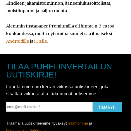
Kindleen jakamistoiminnon, ääneenlukusoittolistat,
muistiinpanot ja paljon muuta.
Aiemmin Instapaper Premiumilla oli hintaa n. 3 euroa
kuukaudessa, mutta nyt ominaisuudet saa ilmaiseksi
Androidille
ja
iOS:lle
.
TILAA PUHELINVERTAILUN
UUTISKIRJE!
Lähetämme noin kerran viikossa uutiskirjeen, joka
sisältää viikon ajalta tärkeimmät uutisemme.
TILAA NYT!
Tilaamalla uutiskirjeemme hyväksyt
sääntömme
ja
tietosuojakäytäntömme
.