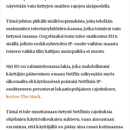
näytetään vain tiettyjen maiden rajojen sisäpuolella.
Tämä johtuu pitkälti sisältösopimukista, joita tehdään
useimmiten televisioyhtiöiden kanssa, jotka toimivat vain
tietyssä maassa. Ongelmaksi tosin tulee matkustus EU:n
sisällä, jolloin verkkoyhteyden IP-osoite vaihtuu maasta
toiseen vaikka tilin haltijan asuinpaikka ei muutu.
Nyt EU on valmistelemassa lakia, joka mahdollistaisi
käyttäjän pääsemisen omaan Netflix-näkymään myös
ulkomailta eli käytännössä poistaisi Netflixin IP-
osoitteeseen perustuvat lokaatiopohjaisen rajoituksen,
kertoo The Stack
.
Tämä ei tule muuttamaan tietysti Netflixin rajoituksia
ohjelmien käyttöoikeuksien suhteen, vaan ainoastaan
varmistaa, että käyttäjällä on pääsy aina oman kotimaansa