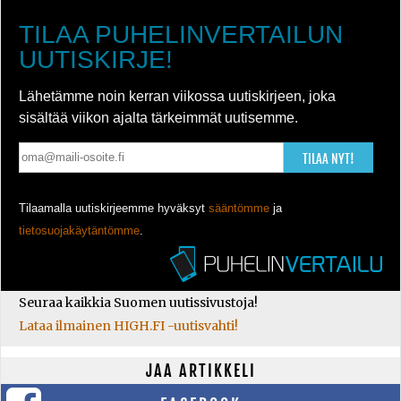
TILAA PUHELINVERTAILUN
UUTISKIRJE!
Lähetämme noin kerran viikossa uutiskirjeen, joka
sisältää viikon ajalta tärkeimmät uutisemme.
TILAA NYT!
Tilaamalla uutiskirjeemme hyväksyt
sääntömme
ja
tietosuojakäytäntömme
.
Seuraa kaikkia Suomen uutissivustoja!
Lataa ilmainen HIGH.FI -uutisvahti!
JAA ARTIKKELI