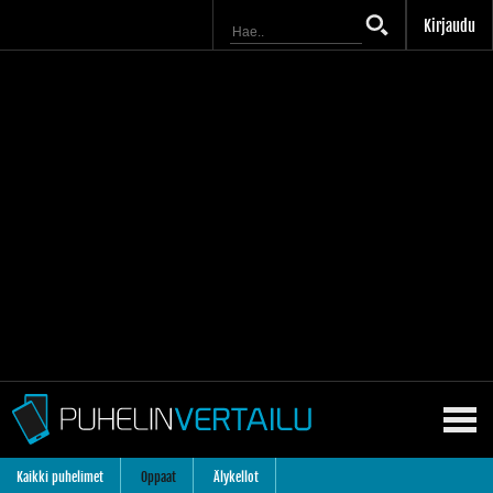
Kirjaudu
Kaikki puhelimet
Oppaat
Älykellot