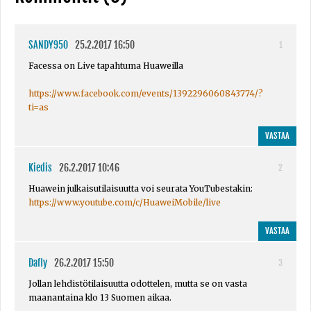
SANDY950
25.2.2017 16:50
1
Facessa on Live tapahtuma Huaweilla
https://www.facebook.com/events/1392296060843774/?
ti=as
VASTAA
Kiedis
26.2.2017 10:46
2
Huawein julkaisutilaisuutta voi seurata YouTubestakin:
https://www.youtube.com/c/HuaweiMobile/live
VASTAA
Dafly
26.2.2017 15:50
3
Jollan lehdistötilaisuutta odottelen, mutta se on vasta
maanantaina klo 13 Suomen aikaa.