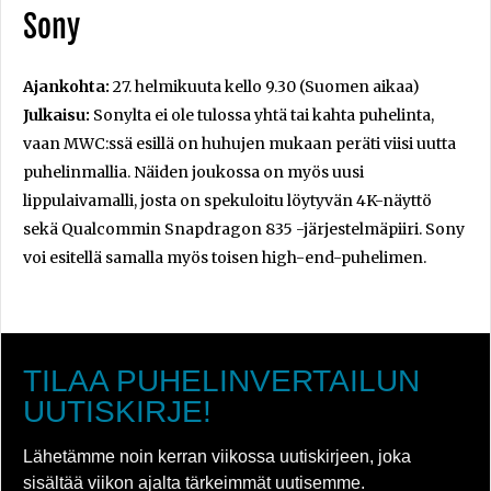
Sony
Ajankohta:
27. helmikuuta kello 9.30 (Suomen aikaa)
Julkaisu:
Sonylta ei ole tulossa yhtä tai kahta puhelinta,
vaan MWC:ssä esillä on huhujen mukaan peräti viisi uutta
puhelinmallia. Näiden joukossa on myös uusi
lippulaivamalli, josta on spekuloitu löytyvän 4K-näyttö
sekä Qualcommin Snapdragon 835 -järjestelmäpiiri. Sony
voi esitellä samalla myös toisen high-end-puhelimen.
TILAA PUHELINVERTAILUN
UUTISKIRJE!
Lähetämme noin kerran viikossa uutiskirjeen, joka
sisältää viikon ajalta tärkeimmät uutisemme.