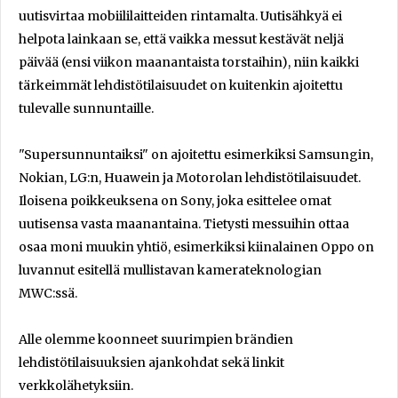
uutisvirtaa mobiililaitteiden rintamalta. Uutisähkyä ei
helpota lainkaan se, että vaikka messut kestävät neljä
päivää (ensi viikon maanantaista torstaihin), niin kaikki
tärkeimmät lehdistötilaisuudet on kuitenkin ajoitettu
tulevalle sunnuntaille.
"Supersunnuntaiksi" on ajoitettu esimerkiksi Samsungin,
Nokian, LG:n, Huawein ja Motorolan lehdistötilaisuudet.
Iloisena poikkeuksena on Sony, joka esittelee omat
uutisensa vasta maanantaina. Tietysti messuihin ottaa
osaa moni muukin yhtiö, esimerkiksi kiinalainen Oppo on
luvannut esitellä mullistavan kamerateknologian
MWC:ssä.
Alle olemme koonneet suurimpien brändien
lehdistötilaisuuksien ajankohdat sekä linkit
verkkolähetyksiin.