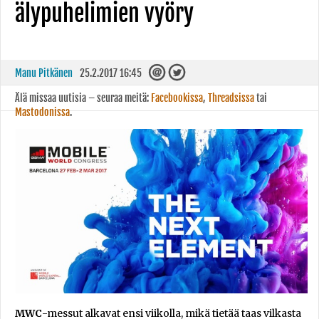
älypuhelimien vyöry
Manu Pitkänen
25.2.2017 16:45
Älä missaa uutisia – seuraa meitä:
Facebookissa
,
Threadsissa
tai
Mastodonissa
.
MWC
-messut alkavat ensi viikolla, mikä tietää taas vilkasta