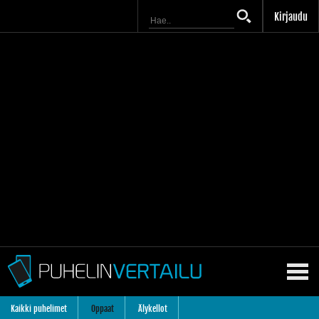
Kirjaudu
Kaikki puhelimet
Oppaat
Älykellot