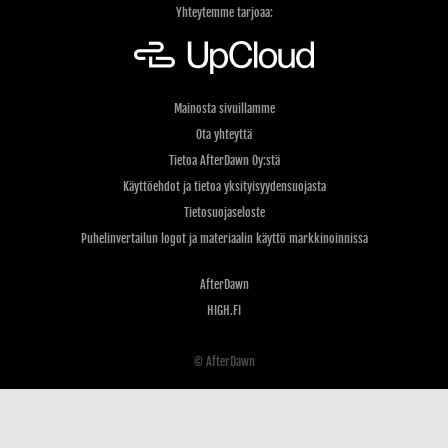
Yhteytemme tarjoaa:
Mainosta sivuillamme
Ota yhteyttä
Tietoa AfterDawn Oy:stä
Käyttöehdot ja tietoa yksityisyydensuojasta
Tietosuojaseloste
Puhelinvertailun logot ja materiaalin käyttö markkinoinnissa
AfterDawn
HIGH.FI
© AfterDawn