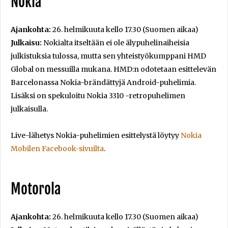
Nokia
Ajankohta:
26. helmikuuta kello 17.30 (Suomen aikaa)
Julkaisu:
Nokialta itseltään ei ole älypuhelinaiheisia
julkistuksia tulossa, mutta sen yhteistyökumppani HMD
Global on messuilla mukana. HMD:n odotetaan esittelevän
Barcelonassa Nokia-brändättyjä Android-puhelimia.
Lisäksi on spekuloitu Nokia 3310 -retropuhelimen
julkaisulla.
Live-lähetys Nokia-puhelimien esittelystä löytyy
Nokia
Mobilen Facebook-sivuilta
.
Motorola
Ajankohta:
26. helmikuuta kello 17.30 (Suomen aikaa)