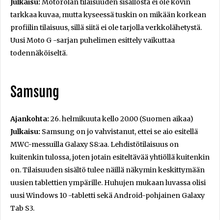
Julkaisu:
Motorolan tilaisuuden sisällöstä ei ole kovin
tarkkaa kuvaa, mutta kyseessä tuskin on mikään korkean
profiilin tilaisuus, sillä siitä ei ole tarjolla verkkolähetystä.
Uusi Moto G -sarjan puhelimen esittely vaikuttaa
todennäköiseltä.
Samsung
Ajankohta:
26. helmikuuta kello 20.00 (Suomen aikaa)
Julkaisu:
Samsung on jo vahvistanut, ettei se aio esitellä
MWC-messuilla Galaxy S8:aa. Lehdistötilaisuus on
kuitenkin tulossa, joten jotain esiteltävää yhtiöllä kuitenkin
on. Tilaisuuden sisältö tulee näillä näkymin keskittymään
uusien tablettien ympärille. Huhujen mukaan luvassa olisi
uusi Windows 10 -tabletti sekä Android-pohjainen Galaxy
Tab S3.