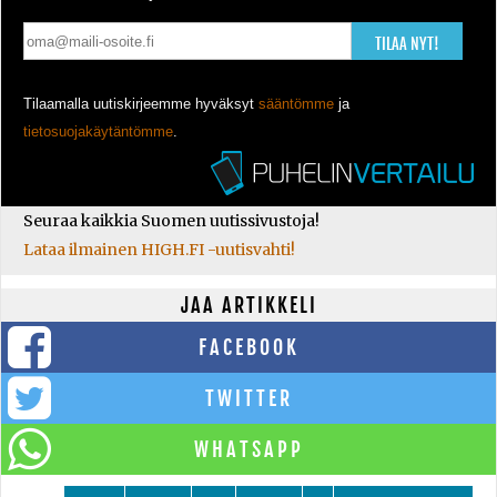
TILAA NYT!
Tilaamalla uutiskirjeemme hyväksyt
sääntömme
ja
tietosuojakäytäntömme
.
Seuraa kaikkia Suomen uutissivustoja!
Lataa ilmainen HIGH.FI -uutisvahti!
JAA ARTIKKELI
FACEBOOK
TWITTER
WHATSAPP