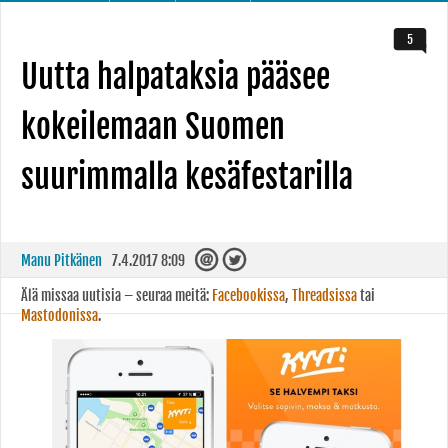
5
Uutta halpataksia pääsee
kokeilemaan Suomen
suurimmalla kesäfestarilla
Manu Pitkänen
7.4.2017 8:09
Älä missaa uutisia – seuraa meitä:
Facebookissa
,
Threadsissa
tai
Mastodonissa
.