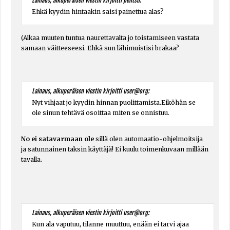
Lainaus, alkuperäisen viestin kirjoitti pentsu:
Ehkä kyydin hintaakin saisi painettua alas?
(Alkaa muuten tuntua naurettavalta jo toistamiseen vastata
samaan väitteeseesi. Ehkä sun lähimuistisi brakaa?
Lainaus, alkuperäisen viestin kirjoitti user@org:
Nyt vihjaat jo kyydin hinnan puolittamista.Eiköhän se
ole sinun tehtävä osoittaa miten se onnistuu.
No ei satavarmaan ole
sillä olen automaatio-ohjelmoitsija
ja satunnainen taksin käyttäjä! Ei kuulu toimenkuvaan millään
tavalla.
Lainaus, alkuperäisen viestin kirjoitti user@org:
Kun ala vaputuu, tilanne muuttuu, enään ei tarvi ajaa