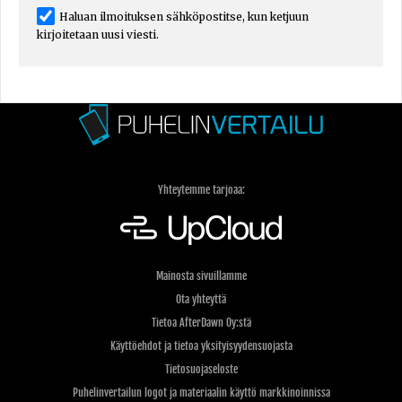
Haluan ilmoituksen sähköpostitse, kun ketjuun
kirjoitetaan uusi viesti.
Yhteytemme tarjoaa:
Mainosta sivuillamme
Ota yhteyttä
Tietoa AfterDawn Oy:stä
Käyttöehdot ja tietoa yksityisyydensuojasta
Tietosuojaseloste
Puhelinvertailun logot ja materiaalin käyttö markkinoinnissa