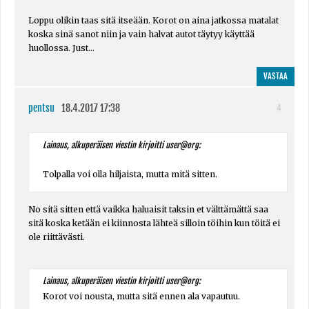
Loppu olikin taas sitä itseään. Korot on aina jatkossa matalat
koska sinä sanot niin ja vain halvat autot täytyy käyttää
huollossa. Just...
VASTAA
pentsu
18.4.2017 17:38
4
Lainaus, alkuperäisen viestin kirjoitti user@org:
Tolpalla voi olla hiljaista, mutta mitä sitten.
No sitä sitten että vaikka haluaisit taksin et välttämättä saa
sitä koska ketään ei kiinnosta lähteä silloin töihin kun töitä ei
ole riittävästi.
Lainaus, alkuperäisen viestin kirjoitti user@org:
Korot voi nousta, mutta sitä ennen ala vapautuu.