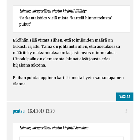
Lainaus, alkuperäisen viestin kirjoitti Hölkky:
Tarkentaisitko vielä mistä "kartelli hinnoittelusta"
puhut?
Eiköhän sillä viitata siihen, että toimijoiden määrä on
tiukasti rajattu. Tämä on johtanut siihen, että asetuksessa
määritelty maksimitaksa on laajasti myös minimitaksa.
Hintakilpailu on olematonta, hinnat eivät jousta edes
hiljaisina aikoina.
Ei ihan puhdasoppinen kartelli, mutta hyvin samantapainen
tilanne.
VASTAA
pentsu
16.4.2017 13:29
2
Lainaus, alkuperäisen viestin kirjoitti Jonahan: