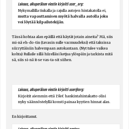
Lainaus, alkuperäisen viestin kirjoitti user_org:
Nykymallilla tiukalla ja rajulla autojen hintakatolla ei,
mutta vapauttamisen myötä halvalla autolla joku
voi löytää kilpailutekijän
.
Tässä kohtaa alan epäillä että käytät jotain aineita? Mä, siis
mi-nä eh-do-tin (tavasin sulle varmuudeksi) että taksissa
siirryttäisiin halvempaan autokantaan. (Nyt tulee vaikea
kohta) Rullaile sillä hiirelläsi ketjua ylöspäin ja tarkista mitä
sä, siis si-nä it-se vas-ta-sit siihen.
Lainaus, alkuperäisen viestin kirjoitti user@org:
Kirjoitit aiemmin että 15k€ hankintahintakatto olisi
nyky säännöstelyllä konsti painaa kyytien hinnat alas.
En kirjoittanut.