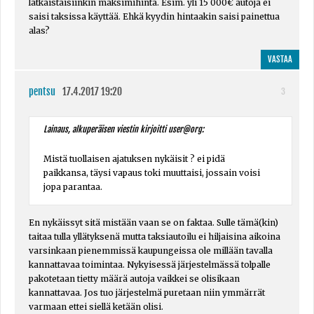
lätkäistäisiinkin maksimihinta. Esim. yli 15 000€ autoja ei
saisi taksissa käyttää. Ehkä kyydin hintaakin saisi painettua
alas?
VASTAA
pentsu
17.4.2017 19:20
3
Lainaus, alkuperäisen viestin kirjoitti user@org:
Mistä tuollaisen ajatuksen nykäisit ? ei pidä
paikkansa, täysi vapaus toki muuttaisi, jossain voisi
jopa parantaa.
En nykäissyt sitä mistään vaan se on faktaa. Sulle tämä(kin)
taitaa tulla yllätyksenä mutta taksiautoilu ei hiljaisina aikoina
varsinkaan pienemmissä kaupungeissa ole millään tavalla
kannattavaa toimintaa. Nykyisessä järjestelmässä tolpalle
pakotetaan tietty määrä autoja vaikkei se olisikaan
kannattavaa. Jos tuo järjestelmä puretaan niin ymmärrät
varmaan ettei siellä ketään olisi.