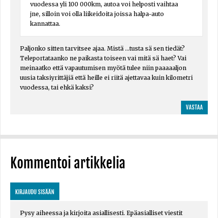
vuodessa yli 100 000km, autoa voi helposti vaihtaa
jne, silloin voi olla liikeidoita joissa halpa-auto
kannattaa.
Paljonko sitten tarvitsee ajaa. Mistä ...tusta sä sen tiedät?
Teleportataanko ne paikasta toiseen vai mitä sä haet? Vai
meinaatko että vapautumisen myötä tulee niin paaaaaljon
uusia taksiyrittäjiä että heille ei riitä ajettavaa kuin kilometri
vuodessa, tai ehkä kaksi?
VASTAA
Kommentoi artikkelia
KIRJAUDU SISÄÄN
Pysy aiheessa ja kirjoita asiallisesti. Epäasialliset viestit