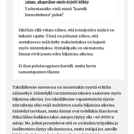
Lainaus, alkuperäisen viestin kirjoitti Hölkky:
Tarkentaisitko vielä mistä "kartelli
hinnoittelusta" puhut?
Eiköhän sillä viitata siihen, että toimijoiden määrä on
tiukasti rajattu. Tämä on johtanut siihen, että
asetuksessa määritelty maksimitaksa on laajasti
myös minimitaksa. Hintakilpailu on olematonta,
hinnat eivät jousta edes hiljaisina aikoina.
Ei ihan puhdasoppinen kartelli, mutta hyvin
samantapainen tilanne.
Taksiliikenne suomessa on monestakin syystä erittäin
säänneltyä. Sääntelyllä varmistetaan taksien saatavuus myös
hiljaisina aikoina. Jos taksiliikenne vapautettaisiin täysin
niin takseja olisi enää mahdoton saada hiljaisina aikoina.
Sääntelyä tarvitaan, mutta hinnat ovat todellakin liian kovat.
Miksi lähes kaikkien taksi-autojen täytyy olla >40 000€:n
autoja. No, jotkut perustelevat että se on kuskin työpaikka ja
fasiliteettien täytyy olla kunnossa, mutta mitäpä jos autoille