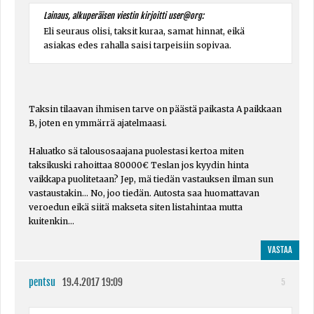
Lainaus, alkuperäisen viestin kirjoitti user@org:
Eli seuraus olisi, taksit kuraa, samat hinnat, eikä
asiakas edes rahalla saisi tarpeisiin sopivaa.
Taksin tilaavan ihmisen tarve on päästä paikasta A paikkaan
B, joten en ymmärrä ajatelmaasi.
Haluatko sä talousosaajana puolestasi kertoa miten
taksikuski rahoittaa 80000€ Teslan jos kyydin hinta
vaikkapa puolitetaan? Jep, mä tiedän vastauksen ilman sun
vastaustakin... No, joo tiedän. Autosta saa huomattavan
veroedun eikä siitä makseta siten listahintaa mutta
kuitenkin...
VASTAA
pentsu
19.4.2017 19:09
5