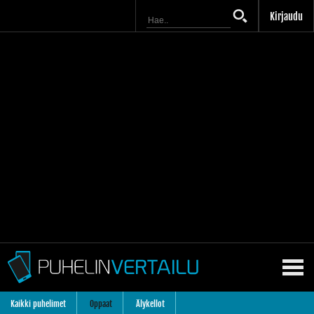
Kirjaudu
Kaikki puhelimet
Oppaat
Älykellot