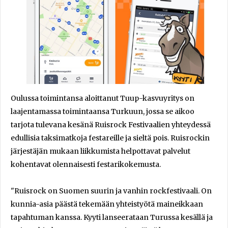
Oulussa toimintansa aloittanut Tuup-kasvuyritys on
laajentamassa toimintaansa Turkuun, jossa se aikoo
tarjota tulevana kesänä Ruisrock Festivaalien yhteydessä
edullisia taksimatkoja festareille ja sieltä pois. Ruisrockin
järjestäjän mukaan liikkumista helpottavat palvelut
kohentavat olennaisesti festarikokemusta.
"Ruisrock on Suomen suurin ja vanhin rockfestivaali. On
kunnia-asia päästä tekemään yhteistyötä maineikkaan
tapahtuman kanssa. Kyyti lanseerataan Turussa kesällä ja