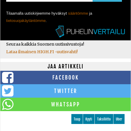
Tilaamalla uutiskirjeemme hyväksyt
sääntömme
ja
tietosuojakäytäntömme
.
Seuraa kaikkia Suomen uutissivustoja!
Lataa ilmainen HIGH.FI -uutisvahti!
JAA ARTIKKELI
FACEBOOK
TWITTER
WHATSAPP
Tuup
Kyyti
Taksiliitto
Uber