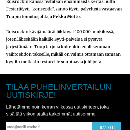
Ruisrockin kanssa testataan ensimmäistä kertaa uutta
FestariKyyti -konseptia", sanoo Kyyti-palvelusta vastaavan
Tuupin toimitusjohtaja
Pekka Möttö
.
Ruisrockin kävijämäärät liikkuvat 100 000 henkilössä,
joten läheskään kaikille Kyyti-palvelua ei pystytä
järjestämään. Tuup tarjoaa kuitenkin edullisemman
vaihtoehdon takseille, mikäli on valmis ottamaan samaan
kyytiin muitakin festareille suuntaavia juhlijoita.
TILAA PUHELINVERTAILUN
UUTISKIRJE!
Lähetämme noin kerran viikossa uutiskirjeen, joka
sisältää viikon ajalta tärkeimmät uutisemme.
TILAA NYT!