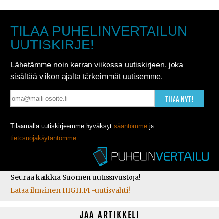
TILAA PUHELINVERTAILUN
UUTISKIRJE!
Lähetämme noin kerran viikossa uutiskirjeen, joka
sisältää viikon ajalta tärkeimmät uutisemme.
TILAA NYT!
Tilaamalla uutiskirjeemme hyväksyt
sääntömme
ja
tietosuojakäytäntömme
.
Seuraa kaikkia Suomen uutissivustoja!
Lataa ilmainen HIGH.FI -uutisvahti!
JAA ARTIKKELI