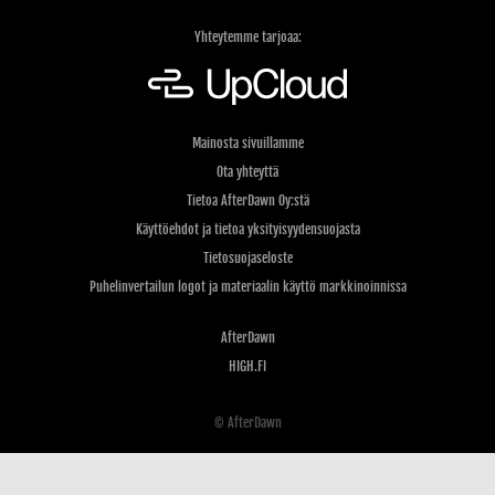
Yhteytemme tarjoaa:
Mainosta sivuillamme
Ota yhteyttä
Tietoa AfterDawn Oy:stä
Käyttöehdot ja tietoa yksityisyydensuojasta
Tietosuojaseloste
Puhelinvertailun logot ja materiaalin käyttö markkinoinnissa
AfterDawn
HIGH.FI
© AfterDawn