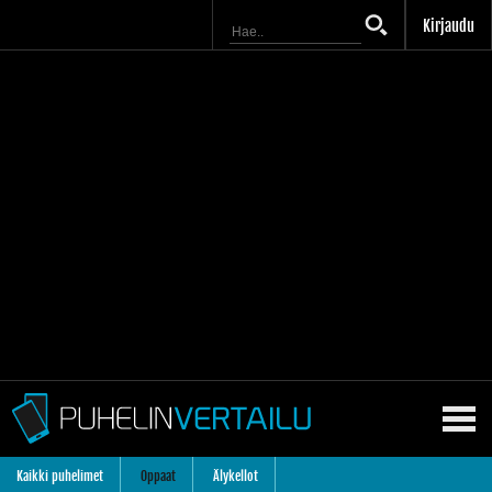
Kirjaudu
Kaikki puhelimet
Oppaat
Älykellot