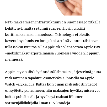
NFC-maksamisen infrastruktuuri on Suomessa jo pitkälle
kehittynyt, mutta se toimii edelleen hyvin pitkälti
korttimaksamisen muodossa. Teknologia ei ole siis
keventänyt ihmisten lompakoita. Tänä vuonna tähän voi
tulla isokin muutos, sillä Apple aikoo lanseerata Apple Pay
-mobiilimaksujärjestelmänsä Suomessa vuoden loppuun
mennessä.
Apple Pay on siis käytännössä lähimaksujärjestelmä, jossa
maksaminen tapahtuu esimerkiksi iPhonella tai Apple
Watch -älykellolla. Riittää kun oman maksukortin tiedot
on syötetty puhelimeen, niin maksujen hyväksymisen voi
hoitaa puhelimella ja hyväksyä maksut iPhonen
sormenjälkilukijalla ilman PIN-koodeja.