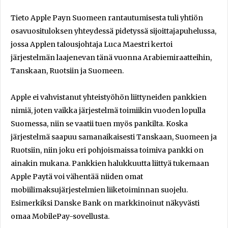
Tieto Apple Payn Suomeen rantautumisesta tuli yhtiön
osavuosituloksen yhteydessä pidetyssä sijoittajapuhelussa,
jossa Applen talousjohtaja Luca Maestri kertoi
järjestelmän laajenevan tänä vuonna Arabiemiraatteihin,
Tanskaan, Ruotsiin ja Suomeen.
Apple ei vahvistanut yhteistyöhön liittyneiden pankkien
nimiä, joten vaikka järjestelmä toimiikin vuoden lopulla
Suomessa, niin se vaatii tuen myös pankilta. Koska
järjestelmä saapuu samanaikaisesti Tanskaan, Suomeen ja
Ruotsiin, niin joku eri pohjoismaissa toimiva pankki on
ainakin mukana. Pankkien halukkuutta liittyä tukemaan
Apple Paytä voi vähentää niiden omat
mobiilimaksujärjestelmien liiketoiminnan suojelu.
Esimerkiksi Danske Bank on markkinoinut näkyvästi
omaa MobilePay-sovellusta.