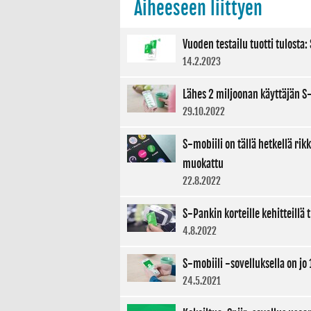
Aiheeseen liittyen
Vuoden testailu tuotti tulost
14.2.2023
Lähes 2 miljoonan käyttäjän S-
29.10.2022
S-mobiili on tällä hetkellä ri
muokattu
22.8.2022
S-Pankin korteille kehitteillä
4.8.2022
S-mobiili -sovelluksella on jo 
24.5.2021