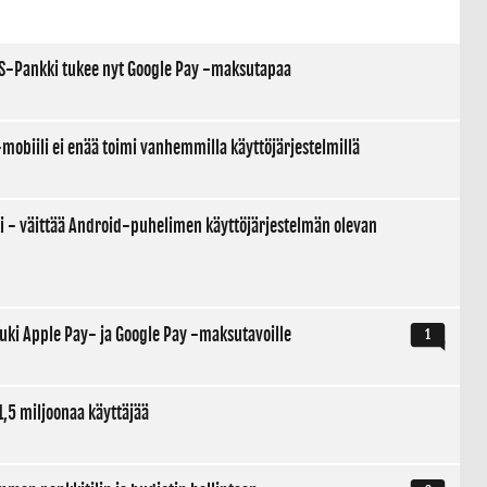
a: S-Pankki tukee nyt Google Pay -maksutapaa
mobiili ei enää toimi vanhemmilla käyttöjärjestelmillä
kki - väittää Android-puhelimen käyttöjärjestelmän olevan
 tuki Apple Pay- ja Google Pay -maksutavoille
1
1,5 miljoonaa käyttäjää