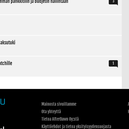
amman pankkitilin ja budjetin hallintaan
3
maksutuki
tchille
1
Mainosta sivuillamme
Ota yhteyttä
Tietoa AfterDawn Oy:stä
Käyttöehdot ja tietoa yksityisyydensuojasta