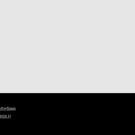
AfterDawn
HIGH.FI