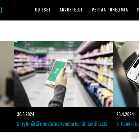
UUTISET
ARVOSTELUT
VERTAA PUHELIMIA
le Pay -maksutapaa
Lähes 2 miljoonan käyttäjän S-mobiili ei enää toimi vanhemmilla käyttöjärjestel
S-mobiili on tällä he
30.5.2024
23.4.2024
S-ryhmältä muistutus kahden kortin taktiikasta
S-Pankki tu
Bonuksen kerryttämiseen mobiililaitteilla
kertyy iPho