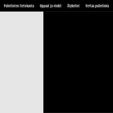
Puhelinten tietokanta
Oppaat ja vinkit
Älykellot
Vertaa puhelimia