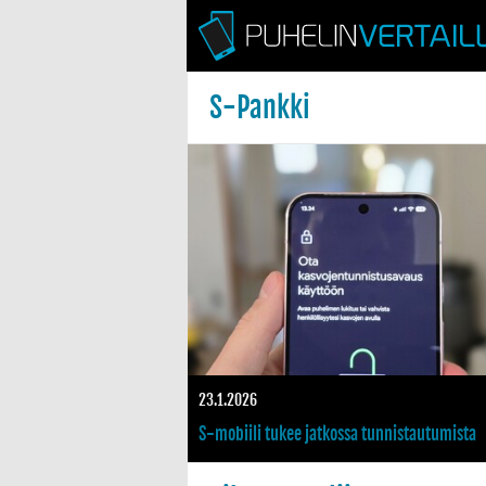
S-Pankki
 Myös Bonus kertyy iPhonella
Vuoden testailu tuotti tulosta: S-Pankki tukee nyt Goog
3
23.1.2026
llus useamman pankkitilin
S-mobiili tukee jatkossa tunnistautumista
kasvojen perusteella Androidilla