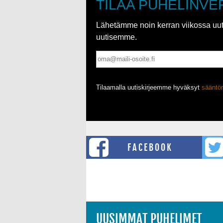
TILAA PUHELINVE
Lähetämme noin kerran viikossa uutis
uutisemme.
Tilaamalla uutiskirjeemme hyväksyt
säänt
FACEBOOK
UUSIMMAT PUHELIMET