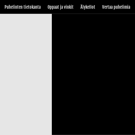
Puhelinten tietokanta
Oppaat ja vinkit
Älykellot
Vertaa puhelimia