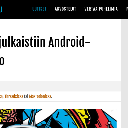
UUTISET
ARVOSTELUT
VERTAA PUHELIMIA
julkaistiin Android-
o
sa
,
Threadsissa
tai
Mastodonissa
.