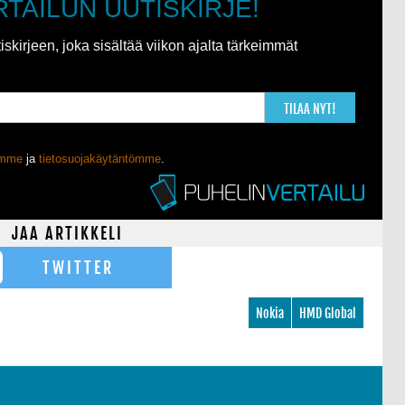
RTAILUN UUTISKIRJE!
kirjeen, joka sisältää viikon ajalta tärkeimmät
TILAA NYT!
ömme
ja
tietosuojakäytäntömme
.
JAA ARTIKKELI
TWITTER
Nokia
HMD Global