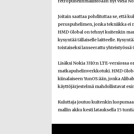
retropuhelinmallistoaan nyt vielä Nok
Joitain saattaa pohdituttaa se, että 
peruspuhelimen, jonka tekniikka ei ri
HMD Global on tehnyt kuitenkin mar
kysyntää tällaiselle laitteelle. Kysyn
toistaiseksi lanseerattu yhteistyöss
Lisäksi Nokia 3310:n LTE-versiossa o
matkapuhelinverkkotuki. HMD Global
kiinalaiseen YunOS:ään, jonka Alibab
käyttöjärjestelmä mahdollistavat esi
Kuluttaja joutuu kuitenkin luopumaan
mallin akku kesti latauksella 15 tunt