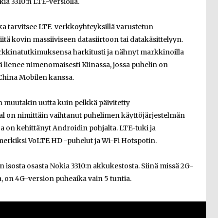
ia 3310:n LTE-versiolla.
kuka tarvitsee LTE-verkkoyhteyksillä varustetun
itä kovin massiiviseen datasiirtoon tai datakäsittelyyn.
kkinatutkimuksensa harkitusti ja nähnyt markkinoilla
tää lienee nimenomaisesti Kiinassa, jossa puhelin on
ä China Mobilen kanssa.
n muutakin uutta kuin pelkkä päivitetty
 on nimittäin vaihtanut puhelimen käyttöjärjestelmän
a on kehittänyt Androidin pohjalta. LTE-tuki ja
merkiksi VoLTE HD -puhelut ja Wi-Fi Hotspotin.
 isosta osasta Nokia 3310:n akkukestosta. Siinä missä 2G-
ia, on 4G-version puheaika vain 5 tuntia.