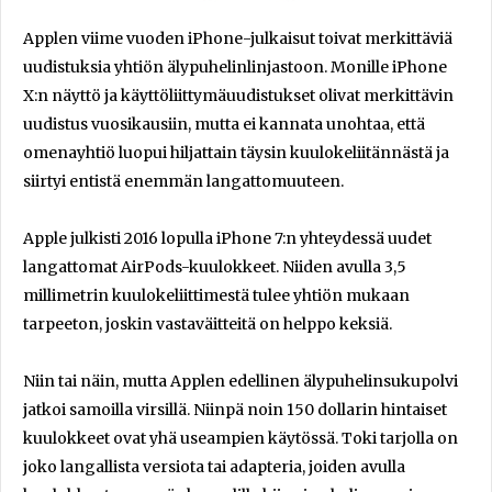
Applen viime vuoden iPhone-julkaisut toivat merkittäviä
uudistuksia yhtiön älypuhelinlinjastoon. Monille iPhone
X:n näyttö ja käyttöliittymäuudistukset olivat merkittävin
uudistus vuosikausiin, mutta ei kannata unohtaa, että
omenayhtiö luopui hiljattain täysin kuulokeliitännästä ja
siirtyi entistä enemmän langattomuuteen.
Apple julkisti 2016 lopulla iPhone 7:n yhteydessä uudet
langattomat AirPods-kuulokkeet. Niiden avulla 3,5
millimetrin kuulokeliittimestä tulee yhtiön mukaan
tarpeeton, joskin vastaväitteitä on helppo keksiä.
Niin tai näin, mutta Applen edellinen älypuhelinsukupolvi
jatkoi samoilla virsillä. Niinpä noin 150 dollarin hintaiset
kuulokkeet ovat yhä useampien käytössä. Toki tarjolla on
joko langallista versiota tai adapteria, joiden avulla