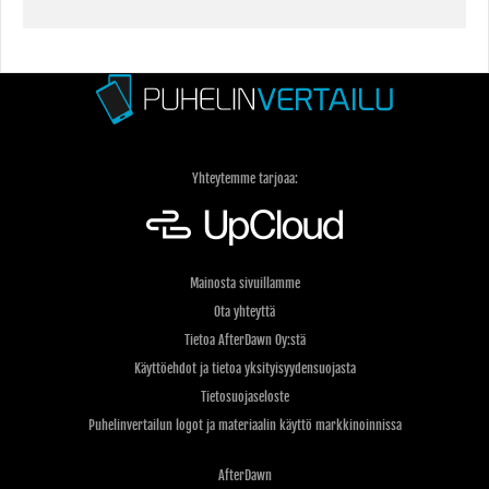
Yhteytemme tarjoaa:
Mainosta sivuillamme
Ota yhteyttä
Tietoa AfterDawn Oy:stä
Käyttöehdot ja tietoa yksityisyydensuojasta
Tietosuojaseloste
Puhelinvertailun logot ja materiaalin käyttö markkinoinnissa
AfterDawn