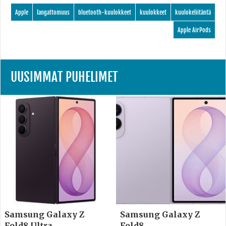
Apple
langattomuus
bluetooth-kuulokkeet
kuulokkeet
kuulokeliitäntä
Apple AirPods
UUSIMMAT PUHELIMET
Samsung Galaxy Z
Samsung Galaxy Z
Fold8 Ultra
Fold8