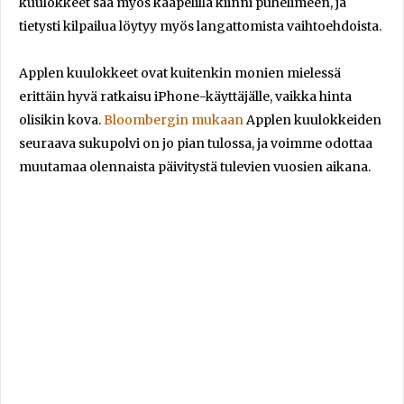
kuulokkeet saa myös kaapelilla kiinni puhelimeen, ja
tietysti kilpailua löytyy myös langattomista vaihtoehdoista.
Applen kuulokkeet ovat kuitenkin monien mielessä
erittäin hyvä ratkaisu iPhone-käyttäjälle, vaikka hinta
olisikin kova.
Bloombergin mukaan
Applen kuulokkeiden
seuraava sukupolvi on jo pian tulossa, ja voimme odottaa
muutamaa olennaista päivitystä tulevien vuosien aikana.