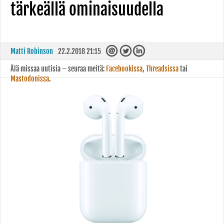
tärkeällä ominaisuudella
Matti Robinson
22.2.2018 21:15
Älä missaa uutisia – seuraa meitä:
Facebookissa
,
Threadsissa
tai
Mastodonissa
.