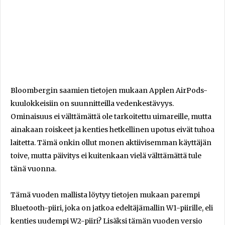
Bloombergin saamien tietojen mukaan Applen AirPods-
kuulokkeisiin on suunnitteilla vedenkestävyys.
Ominaisuus ei välttämättä ole tarkoitettu uimareille, mutta
ainakaan roiskeet ja kenties hetkellinen upotus eivät tuhoa
laitetta. Tämä onkin ollut monen aktiivisemman käyttäjän
toive, mutta päivitys ei kuitenkaan vielä välttämättä tule
tänä vuonna.
Tämä vuoden mallista löytyy tietojen mukaan parempi
Bluetooth-piiri, joka on jatkoa edeltäjämallin W1-piirille, eli
kenties uudempi W2-piiri? Lisäksi tämän vuoden versio