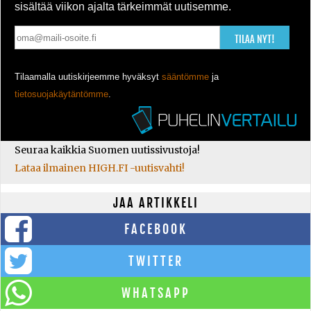
sisältää viikon ajalta tärkeimmät uutisemme.
TILAA NYT!
Tilaamalla uutiskirjeemme hyväksyt
sääntömme
ja
tietosuojakäytäntömme
.
Seuraa kaikkia Suomen uutissivustoja!
Lataa ilmainen HIGH.FI -uutisvahti!
JAA ARTIKKELI
FACEBOOK
TWITTER
WHATSAPP