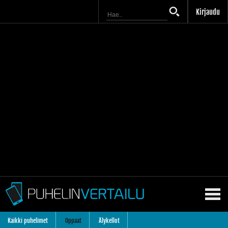
Kirjaudu
Kaikki puhelimet
Oppaat
Älykellot