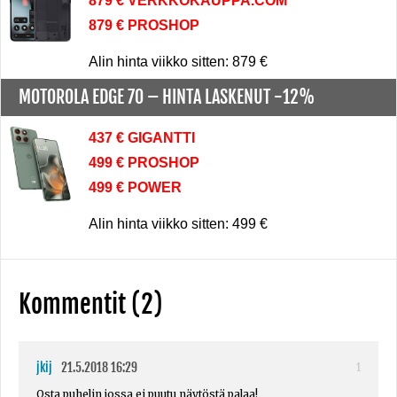
879 € VERKKOKAUPPA.COM
879 € PROSHOP
Alin hinta viikko sitten: 879 €
MOTOROLA EDGE 70 –
HINTA LASKENUT -12%
437 € GIGANTTI
499 € PROSHOP
499 € POWER
Alin hinta viikko sitten: 499 €
Kommentit (2)
jkij
21.5.2018 16:29
1
Osta puhelin jossa ei puutu näytöstä palaa!