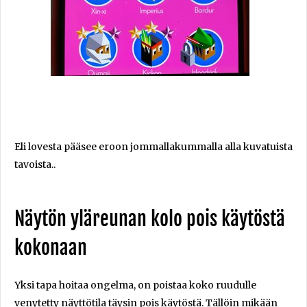
Eli lovesta pääsee eroon jommallakummalla alla kuvatuista
tavoista..
Näytön yläreunan kolo pois käytöstä
kokonaan
Yksi tapa hoitaa ongelma, on poistaa koko ruudulle
venytetty näyttötila täysin pois käytöstä. Tällöin mikään