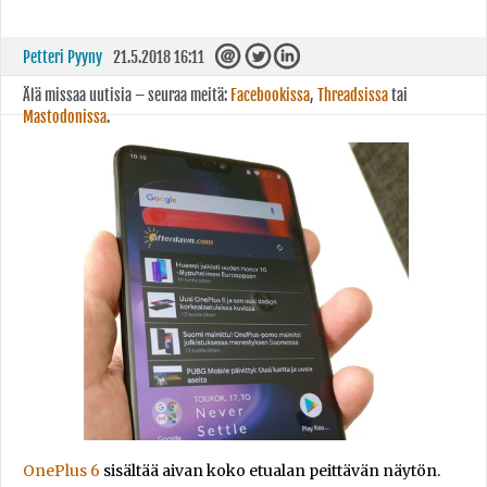
Petteri Pyyny
21.5.2018 16:11
Älä missaa uutisia – seuraa meitä:
Facebookissa
,
Threadsissa
tai
Mastodonissa
.
OnePlus 6
sisältää aivan koko etualan peittävän näytön.