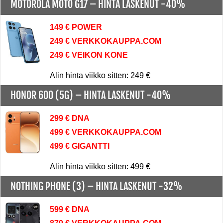
MOTOROLA MOTO G17 –
HINTA LASKENUT -40%
149 € POWER
249 € VERKKOKAUPPA.COM
249 € VEIKON KONE
Alin hinta viikko sitten: 249 €
HONOR 600 (5G) –
HINTA LASKENUT -40%
299 € DNA
499 € VERKKOKAUPPA.COM
499 € GIGANTTI
Alin hinta viikko sitten: 499 €
NOTHING PHONE (3) –
HINTA LASKENUT -32%
599 € DNA