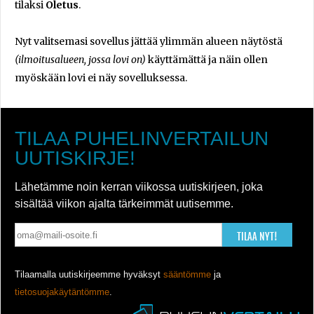
tilaksi
Oletus
.
Nyt valitsemasi sovellus jättää ylimmän alueen näytöstä
(ilmoitusalueen, jossa lovi on)
käyttämättä ja näin ollen
myöskään lovi ei näy sovelluksessa.
TILAA PUHELINVERTAILUN
UUTISKIRJE!
Lähetämme noin kerran viikossa uutiskirjeen, joka
sisältää viikon ajalta tärkeimmät uutisemme.
TILAA NYT!
Tilaamalla uutiskirjeemme hyväksyt
sääntömme
ja
tietosuojakäytäntömme
.