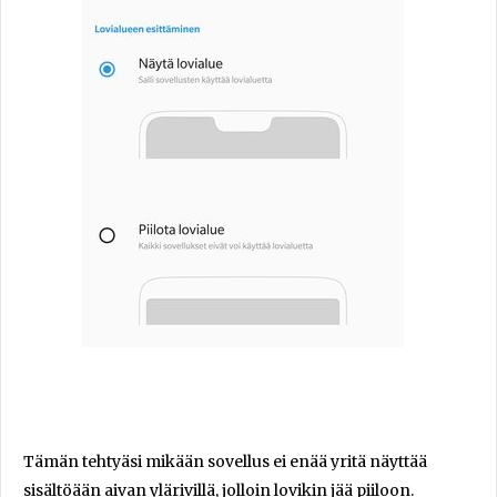
Tämän tehtyäsi mikään sovellus ei enää yritä näyttää
sisältöään aivan ylärivillä, jolloin lovikin jää piiloon.