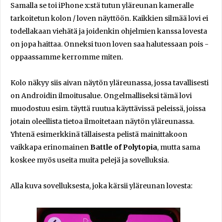
Samalla se toi iPhone x:stä tutun yläreunan kameralle
tarkoitetun kolon / loven näyttöön. Kaikkien silmää lovi ei
todellakaan viehätä ja joidenkin ohjelmien kanssa lovesta
on jopa haittaa. Onneksi tuon loven saa halutessaan pois -
oppaassamme kerromme miten.
Kolo näkyy siis aivan näytön yläreunassa, jossa tavallisesti
on Androidin ilmoitusalue. Ongelmalliseksi tämä lovi
muodostuu esim. täyttä ruutua käyttävissä peleissä, joissa
jotain oleellista tietoa ilmoitetaan näytön yläreunassa.
Yhtenä esimerkkinä tällaisesta pelistä mainittakoon
vaikkapa erinomainen
Battle of Polytopia
, mutta sama
koskee myös useita muita pelejä ja sovelluksia.
Alla kuva sovelluksesta, joka kärsii yläreunan lovesta: