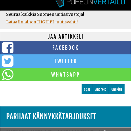
Seuraa kaikkia Suomen uutissivustoja!
Lataa ilmainen HIGH.FI -uutisvahti!
JAA ARTIKKELI
FACEBOOK
TWITTER
WHATSAPP
opas
Android
OnePlus
PARHAAT KÄNNYKKÄTARJOUKSET