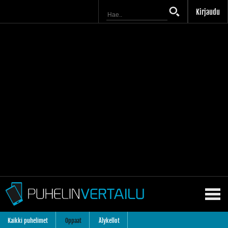
Kirjaudu
Kaikki puhelimet
Oppaat
Älykellot