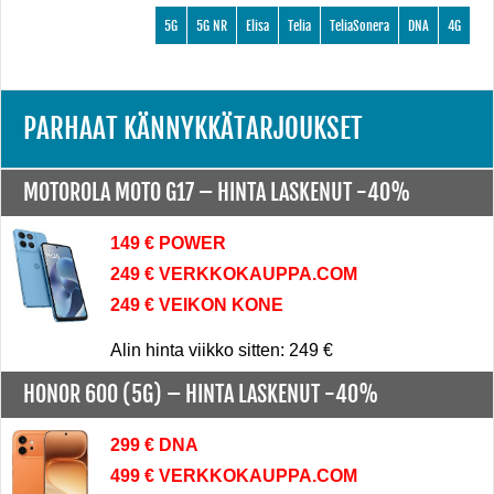
5G
5G NR
Elisa
Telia
TeliaSonera
DNA
4G
PARHAAT KÄNNYKKÄTARJOUKSET
MOTOROLA MOTO G17 –
HINTA LASKENUT -40%
149 € POWER
249 € VERKKOKAUPPA.COM
249 € VEIKON KONE
Alin hinta viikko sitten: 249 €
HONOR 600 (5G) –
HINTA LASKENUT -40%
299 € DNA
499 € VERKKOKAUPPA.COM