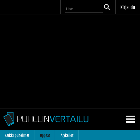
Kirjaudu
Kaikki puhelimet
Oppaat
Älykellot