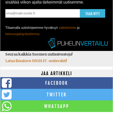
sisältää viikon ajalta tärkeimmät uutisemme.
TILAA NYT!
Tilaamalla uutiskirjeemme hyväksyt
sääntömme
ja
tietosuojakäytäntömme
.
Seuraa kaikkia Suomen uutissivustoja!
Lataa ilmainen HIGH.FI -uutisvahti!
JAA ARTIKKELI
FACEBOOK
TWITTER
WHATSAPP