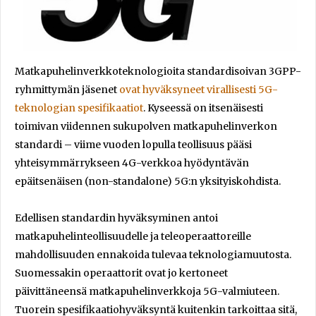
Matkapuhelinverkkoteknologioita standardisoivan 3GPP-
ryhmittymän jäsenet
ovat hyväksyneet virallisesti 5G-
teknologian spesifikaatiot
. Kyseessä on itsenäisesti
toimivan viidennen sukupolven matkapuhelinverkon
standardi – viime vuoden lopulla teollisuus pääsi
yhteisymmärrykseen 4G-verkkoa hyödyntävän
epäitsenäisen (non-standalone) 5G:n yksityiskohdista.
Edellisen standardin hyväksyminen antoi
matkapuhelinteollisuudelle ja teleoperaattoreille
mahdollisuuden ennakoida tulevaa teknologiamuutosta.
Suomessakin operaattorit ovat jo kertoneet
päivittäneensä matkapuhelinverkkoja 5G-valmiuteen.
Tuorein spesifikaatiohyväksyntä kuitenkin tarkoittaa sitä,