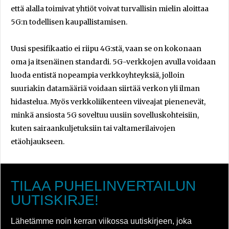
että alalla toimivat yhtiöt voivat turvallisin mielin aloittaa
5G:n todellisen kaupallistamisen.
Uusi spesifikaatio ei riipu 4G:stä, vaan se on kokonaan
oma ja itsenäinen standardi. 5G-verkkojen avulla voidaan
luoda entistä nopeampia verkkoyhteyksiä, jolloin
suuriakin datamääriä voidaan siirtää verkon yli ilman
hidastelua. Myös verkkoliikenteen viiveajat pienenevät,
minkä ansiosta 5G soveltuu uusiin sovelluskohteisiin,
kuten sairaankuljetuksiin tai valtamerilaivojen
etäohjaukseen.
TILAA PUHELINVERTAILUN
UUTISKIRJE!
Lähetämme noin kerran viikossa uutiskirjeen, joka