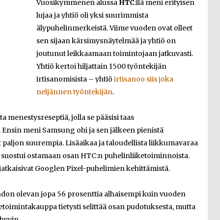
Vuosikymmenen alussa
HTC
:llä meni erityisen
lujaa ja yhtiö oli yksi suurimmista
älypuhelinmerkeistä. Viime vuoden ovat olleet
sen sijaan kärsimysnäytelmää ja yhtiö on
joutunut leikkaamaan toimintojaan jatkuvasti.
Yhtiö kertoi hiljattain 1500 työntekijän
irtisanomisista – yhtiö
irtisanoo siis joka
neljännen työntekijän
.
 menestysreseptiä, jolla se pääsisi taas
 Ensin meni Samsung ohi ja sen jälkeen pienistä
ut paljon suurempia. Lisäaikaa ja taloudellista liikkumavaraa
 suostui ostamaan osan HTC:n puhelinliiketoiminnoista.
 jatkaisivat Googlen Pixel-puhelimien kehittämistä.
hdon olevan jopa 56 prosenttia alhaisempi kuin vuoden
ketoimintakauppa tietysti selittää osan pudotuksesta, mutta
hyvin.