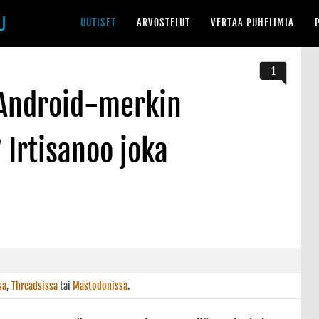
UUTISET
ARVOSTELUT
VERTAA PUHELIMIA
1
Android-merkin
 Irtisanoo joka
sa
,
Threadsissa
tai
Mastodonissa
.