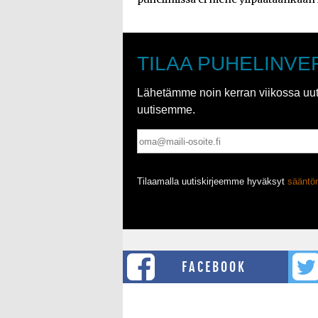
TILAA PUHELINVE
Lähetämme noin kerran viikossa uutis
uutisemme.
Tilaamalla uutiskirjeemme hyväksyt
säänt
FACEBOOK