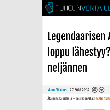
Legendaarisen 
loppu lähestyy?
neljännen
Manu Pitkänen
2.7.2018 20:32
Älä missaa uutisia – seuraa meitä:
Facebookis