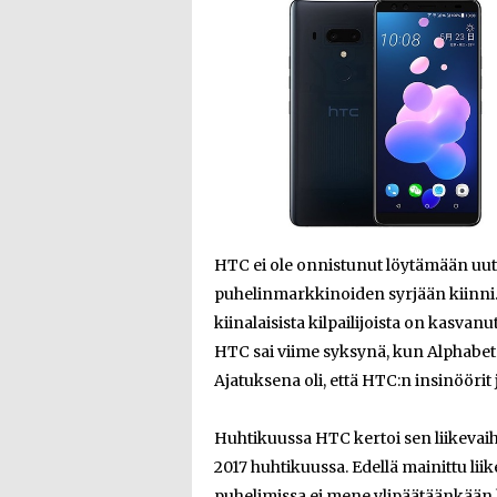
HTC ei ole onnistunut löytämään uutta
puhelinmarkkinoiden syrjään kiinni.
kiinalaisista kilpailijoista on kasvan
HTC sai viime syksynä, kun Alphabet
Ajatuksena oli, että HTC:n insinöörit
Huhtikuussa HTC kertoi sen liikevai
2017 huhtikuussa. Edellä mainittu lii
puhelimissa ei mene ylipäätäänkään 