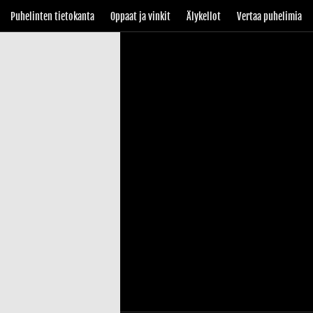
Puhelinten tietokanta
Oppaat ja vinkit
Älykellot
Vertaa puhelimia