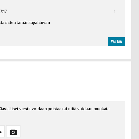
7:17
1
otta sitten tämän tapahtuvan
VASTAA
päasialliset viestit voidaan poistaa tai niitä voidaan muokata