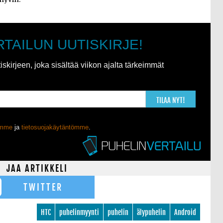
RTAILUN UUTISKIRJE!
kirjeen, joka sisältää viikon ajalta tärkeimmät
TILAA NYT!
ömme
ja
tietosuojakäytäntömme
.
JAA ARTIKKELI
TWITTER
HTC
puhelinmyynti
puhelin
älypuhelin
Android