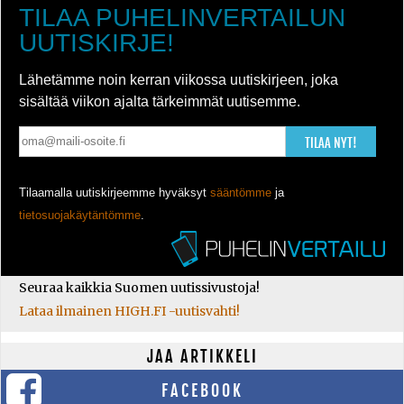
TILAA PUHELINVERTAILUN
UUTISKIRJE!
Lähetämme noin kerran viikossa uutiskirjeen, joka
sisältää viikon ajalta tärkeimmät uutisemme.
TILAA NYT!
Tilaamalla uutiskirjeemme hyväksyt
sääntömme
ja
tietosuojakäytäntömme
.
Seuraa kaikkia Suomen uutissivustoja!
Lataa ilmainen HIGH.FI -uutisvahti!
JAA ARTIKKELI
FACEBOOK