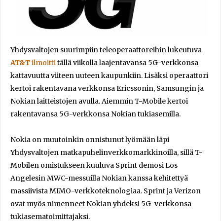
Yhdysvaltojen suurimpiin teleoperaattoreihin lukeutuva
AT&T
ilmoitti
tällä viikolla laajentavansa 5G-verkkonsa
kattavuutta viiteen uuteen kaupunkiin. Lisäksi operaattori
kertoi rakentavana verkkonsa Ericssonin, Samsungin ja
Nokian laitteistojen avulla. Aiemmin T-Mobile kertoi
rakentavansa 5G-verkkonsa Nokian tukiasemilla.
Nokia on muutoinkin onnistunut lyömään läpi
Yhdysvaltojen matkapuhelinverkkomarkkinoilla, sillä T-
Mobilen omistukseen kuuluva Sprint demosi Los
Angelesin MWC-messuilla Nokian kanssa kehitettyä
massiivista MIMO-verkkoteknologiaa. Sprint ja Verizon
ovat myös nimenneet Nokian yhdeksi 5G-verkkonsa
tukiasematoimittajaksi.