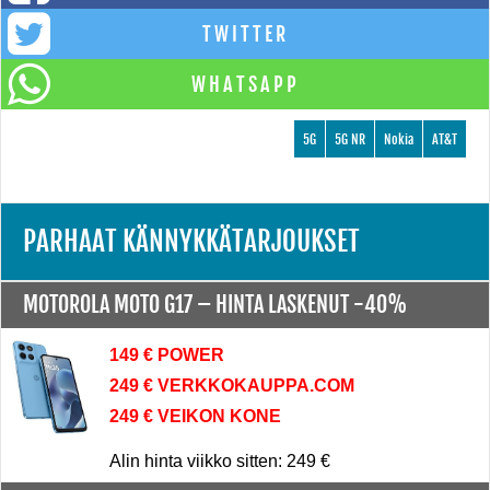
TWITTER
WHATSAPP
5G
5G NR
Nokia
AT&T
PARHAAT KÄNNYKKÄTARJOUKSET
MOTOROLA MOTO G17 –
HINTA LASKENUT -40%
149 € POWER
249 € VERKKOKAUPPA.COM
249 € VEIKON KONE
Alin hinta viikko sitten: 249 €