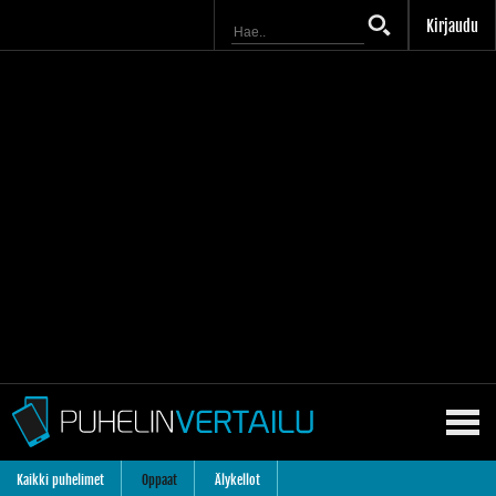
Kirjaudu
Kaikki puhelimet
Oppaat
Älykellot