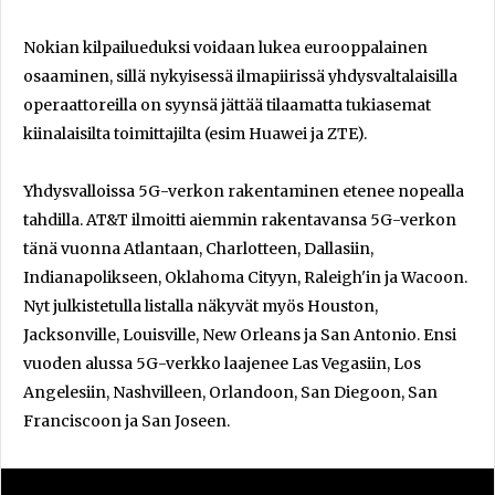
Nokian kilpailueduksi voidaan lukea eurooppalainen
osaaminen, sillä nykyisessä ilmapiirissä yhdysvaltalaisilla
operaattoreilla on syynsä jättää tilaamatta tukiasemat
kiinalaisilta toimittajilta (esim Huawei ja ZTE).
Yhdysvalloissa 5G-verkon rakentaminen etenee nopealla
tahdilla. AT&T ilmoitti aiemmin rakentavansa 5G-verkon
tänä vuonna Atlantaan, Charlotteen, Dallasiin,
Indianapolikseen, Oklahoma Cityyn, Raleigh'in ja Wacoon.
Nyt julkistetulla listalla näkyvät myös Houston,
Jacksonville, Louisville, New Orleans ja San Antonio. Ensi
vuoden alussa 5G-verkko laajenee Las Vegasiin, Los
Angelesiin, Nashvilleen, Orlandoon, San Diegoon, San
Franciscoon ja San Joseen.