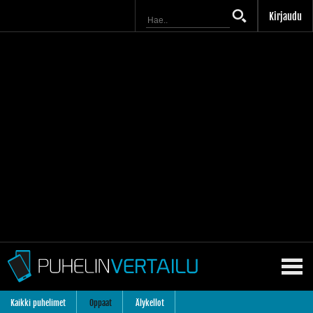
Kirjaudu
Kaikki puhelimet
Oppaat
Älykellot