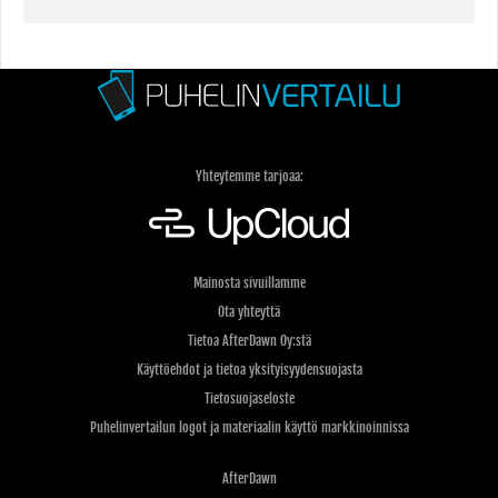
Yhteytemme tarjoaa:
Mainosta sivuillamme
Ota yhteyttä
Tietoa AfterDawn Oy:stä
Käyttöehdot ja tietoa yksityisyydensuojasta
Tietosuojaseloste
Puhelinvertailun logot ja materiaalin käyttö markkinoinnissa
AfterDawn