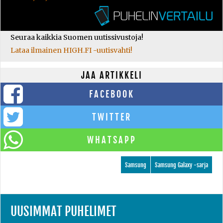
Seuraa kaikkia Suomen uutissivustoja!
Lataa ilmainen HIGH.FI -uutisvahti!
JAA ARTIKKELI
FACEBOOK
TWITTER
WHATSAPP
Samsung
Samsung Galaxy -sarja
UUSIMMAT PUHELIMET