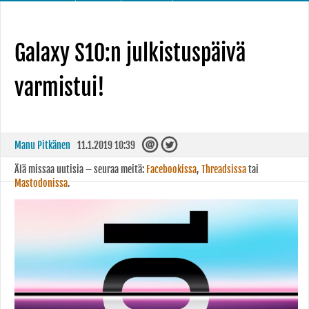
Galaxy S10:n julkistuspäivä
varmistui!
Manu Pitkänen
11.1.2019 10:39
Älä missaa uutisia – seuraa meitä:
Facebookissa
,
Threadsissa
tai
Mastodonissa
.