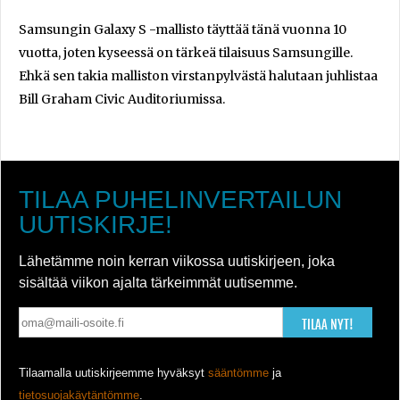
Samsungin Galaxy S -mallisto täyttää tänä vuonna 10
vuotta, joten kyseessä on tärkeä tilaisuus Samsungille.
Ehkä sen takia malliston virstanpylvästä halutaan juhlistaa
Bill Graham Civic Auditoriumissa.
TILAA PUHELINVERTAILUN
UUTISKIRJE!
Lähetämme noin kerran viikossa uutiskirjeen, joka
sisältää viikon ajalta tärkeimmät uutisemme.
TILAA NYT!
Tilaamalla uutiskirjeemme hyväksyt
sääntömme
ja
tietosuojakäytäntömme
.