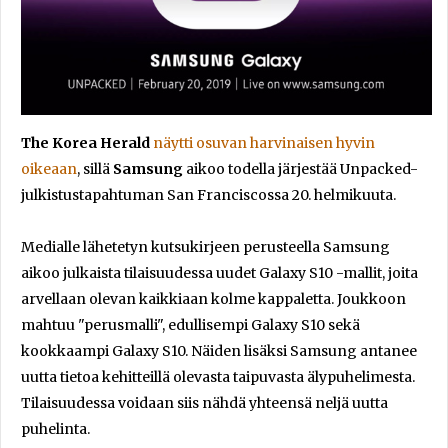
The Korea Herald
näytti osuvan harvinaisen hyvin
oikeaan
, sillä
Samsung
aikoo todella järjestää Unpacked-
julkistustapahtuman San Franciscossa 20. helmikuuta.
Medialle lähetetyn kutsukirjeen perusteella Samsung
aikoo julkaista tilaisuudessa uudet Galaxy S10 -mallit, joita
arvellaan olevan kaikkiaan kolme kappaletta. Joukkoon
mahtuu "perusmalli", edullisempi Galaxy S10 sekä
kookkaampi Galaxy S10. Näiden lisäksi Samsung antanee
uutta tietoa kehitteillä olevasta taipuvasta älypuhelimesta.
Tilaisuudessa voidaan siis nähdä yhteensä neljä uutta
puhelinta.