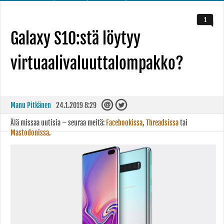
1
Galaxy S10:stä löytyy
virtuaalivaluuttalompakko?
Manu Pitkänen
24.1.2019 8:29
Älä missaa uutisia – seuraa meitä:
Facebookissa
,
Threadsissa
tai
Mastodonissa
.