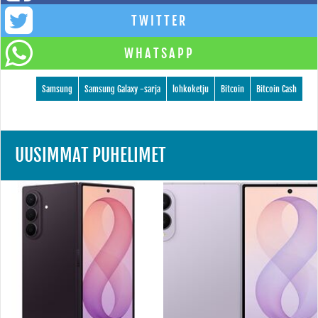
TWITTER
WHATSAPP
Samsung
Samsung Galaxy -sarja
lohkoketju
Bitcoin
Bitcoin Cash
UUSIMMAT PUHELIMET