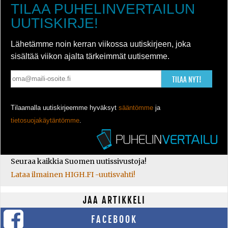
TILAA PUHELINVERTAILUN
UUTISKIRJE!
Lähetämme noin kerran viikossa uutiskirjeen, joka
sisältää viikon ajalta tärkeimmät uutisemme.
TILAA NYT!
Tilaamalla uutiskirjeemme hyväksyt
sääntömme
ja
tietosuojakäytäntömme
.
Seuraa kaikkia Suomen uutissivustoja!
Lataa ilmainen HIGH.FI -uutisvahti!
JAA ARTIKKELI
FACEBOOK