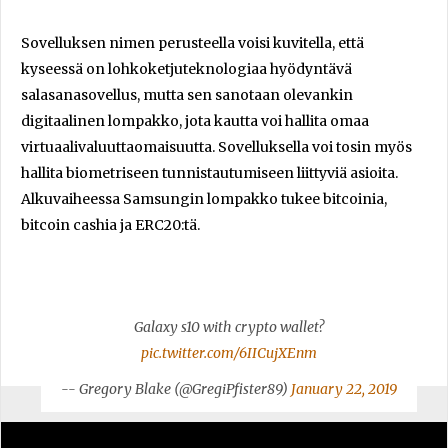
Sovelluksen nimen perusteella voisi kuvitella, että
kyseessä on lohkoketjuteknologiaa hyödyntävä
salasanasovellus, mutta sen sanotaan olevankin
digitaalinen lompakko, jota kautta voi hallita omaa
virtuaalivaluuttaomaisuutta. Sovelluksella voi tosin myös
hallita biometriseen tunnistautumiseen liittyviä asioita.
Alkuvaiheessa Samsungin lompakko tukee bitcoinia,
bitcoin cashia ja ERC20:tä.
Galaxy s10 with crypto wallet?
pic.twitter.com/6IICujXEnm
-- Gregory Blake (@GregiPfister89)
January 22, 2019