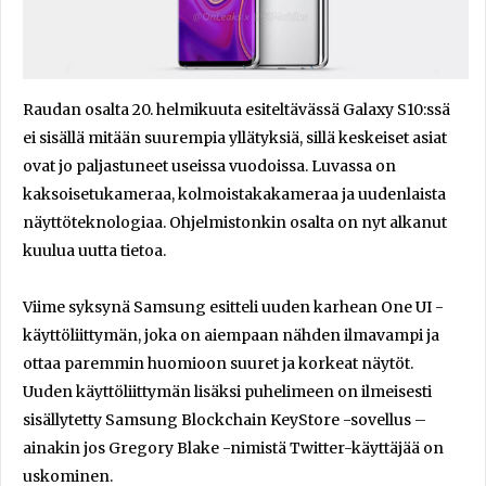
Raudan osalta 20. helmikuuta esiteltävässä Galaxy S10:ssä
ei sisällä mitään suurempia yllätyksiä, sillä keskeiset asiat
ovat jo paljastuneet useissa vuodoissa. Luvassa on
kaksoisetukameraa, kolmoistakakameraa ja uudenlaista
näyttöteknologiaa. Ohjelmistonkin osalta on nyt alkanut
kuulua uutta tietoa.
Viime syksynä Samsung esitteli uuden karhean One UI -
käyttöliittymän, joka on aiempaan nähden ilmavampi ja
ottaa paremmin huomioon suuret ja korkeat näytöt.
Uuden käyttöliittymän lisäksi puhelimeen on ilmeisesti
sisällytetty Samsung Blockchain KeyStore -sovellus –
ainakin jos Gregory Blake -nimistä Twitter-käyttäjää on
uskominen.