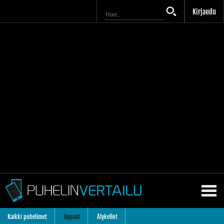
Kirjaudu
Kaikki puhelimet
Oppaat
Älykellot