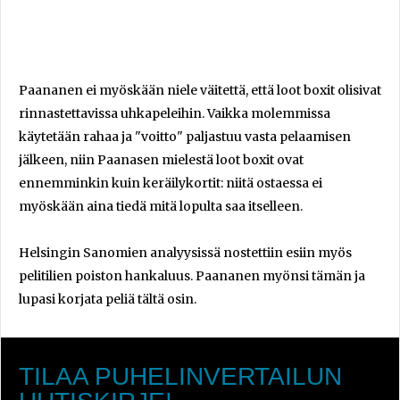
Paananen ei myöskään niele väitettä, että loot boxit olisivat
rinnastettavissa uhkapeleihin. Vaikka molemmissa
käytetään rahaa ja "voitto" paljastuu vasta pelaamisen
jälkeen, niin Paanasen mielestä loot boxit ovat
ennemminkin kuin keräilykortit: niitä ostaessa ei
myöskään aina tiedä mitä lopulta saa itselleen.
Helsingin Sanomien analyysissä nostettiin esiin myös
pelitilien poiston hankaluus. Paananen myönsi tämän ja
lupasi korjata peliä tältä osin.
TILAA PUHELINVERTAILUN