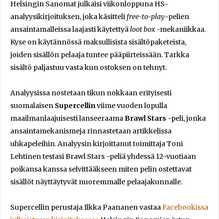
Helsingin Sanomat julkaisi viikonloppuna HS-
analyysikirjoituksen, joka käsitteli
free-to-play
-pelien
ansaintamalleissa laajasti käytettyä
loot box
-mekaniikkaa.
Kyse on käytännössä maksullisista sisältöpaketeista,
joiden sisällön pelaaja tuntee pääpiirteissään. Tarkka
sisältö paljastuu vasta kun ostoksen on tehnyt.
Analyysissa nostetaan tikun nokkaan erityisesti
suomalaisen
Supercellin
viime vuoden lopulla
maailmanlaajuisesti lanseeraama
Brawl Stars
-peli, jonka
ansaintamekanismeja rinnastetaan artikkelissa
uhkapeleihin. Analyysin kirjoittanut toimittaja Toni
Lehtinen testasi Brawl Stars -peliä yhdessä 12-vuotiaan
poikansa kanssa selvittääkseen miten pelin ostettavat
sisällöt näyttäytyvät nuoremmalle pelaajakunnalle.
Supercellin perustaja Ilkka Paananen vastaa
Facebookissa