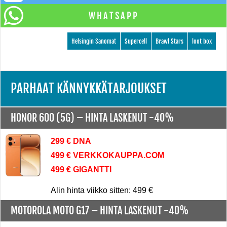
WHATSAPP
Helsingin Sanomat
Supercell
Brawl Stars
loot box
PARHAAT KÄNNYKKÄTARJOUKSET
HONOR 600 (5G) –
HINTA LASKENUT -40%
299 € DNA
499 € VERKKOKAUPPA.COM
499 € GIGANTTI
Alin hinta viikko sitten: 499 €
MOTOROLA MOTO G17 –
HINTA LASKENUT -40%