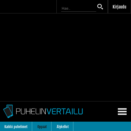
Kirjaudu
Kaikki puhelimet
Oppaat
Älykellot