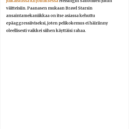
julkaistussa kirjoituksessa
Helsingin Sanomien jutun
väitteisiin. Paanasen mukaan Brawl Starsin
ansaintamekaniikkaa on itse asiassa kehuttu
epäaggressiiviseksi, joten pelikokemus ei häiriinny
oleellisesti vaikkei siihen käyttäisi rahaa.