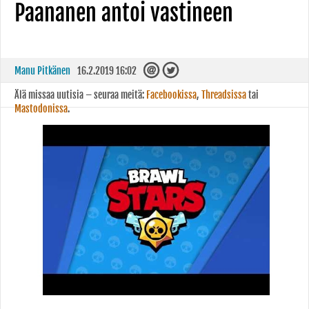
Paananen antoi vastineen
Manu Pitkänen
16.2.2019 16:02
Älä missaa uutisia – seuraa meitä:
Facebookissa
,
Threadsissa
tai
Mastodonissa
.