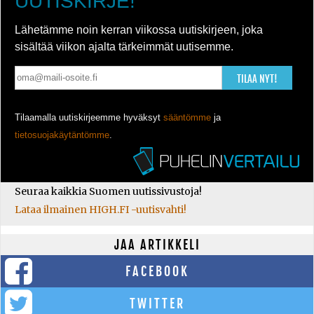
UUTISKIRJE!
Lähetämme noin kerran viikossa uutiskirjeen, joka
sisältää viikon ajalta tärkeimmät uutisemme.
TILAA NYT!
Tilaamalla uutiskirjeemme hyväksyt
sääntömme
ja
tietosuojakäytäntömme
.
Seuraa kaikkia Suomen uutissivustoja!
Lataa ilmainen HIGH.FI -uutisvahti!
JAA ARTIKKELI
FACEBOOK
TWITTER