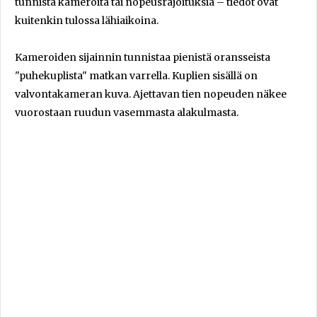
tunnista kameroita tai nopeusrajoituksia – tiedot ovat
kuitenkin tulossa lähiaikoina.
Kameroiden sijainnin tunnistaa pienistä oransseista
"puhekuplista" matkan varrella. Kuplien sisällä on
valvontakameran kuva. Ajettavan tien nopeuden näkee
vuorostaan ruudun vasemmasta alakulmasta.