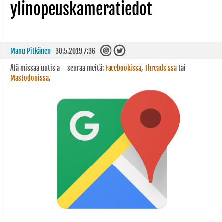
ylinopeuskameratiedot
Manu Pitkänen
30.5.2019 7:36
Älä missaa uutisia – seuraa meitä:
Facebookissa
,
Threadsissa
tai
Mastodonissa
.