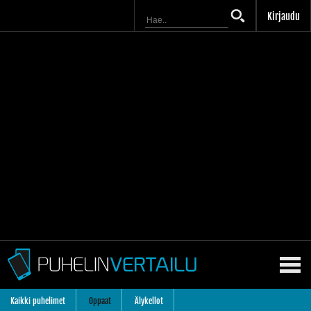
Kirjaudu
Kaikki puhelimet
Oppaat
Älykellot