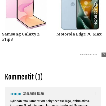
Samsung Galaxy Z
Motorola Edge 70 Max
Flip8
Puhelinvertailu
Kommentit (1)
mcmopo
30.5.2019 18:30
1
Kyllähän nuo kamerat on näkyneet itsellä jo jonkin aikaa.
Zoomamalla ei näy mutta kun nvigoinnin reitille osuvat