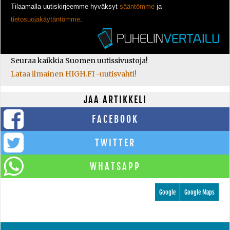
Tilaamalla uutiskirjeemme hyväksyt
sääntömme
ja
tietosuojakäytäntömme
.
Seuraa kaikkia Suomen uutissivustoja!
Lataa ilmainen HIGH.FI -uutisvahti!
JAA ARTIKKELI
FACEBOOK
TWITTER
WHATSAPP
Google
Google Maps