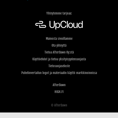
Yhteytemme tarjoaa:
Mainosta sivuillamme
Ota yhteyttä
Tietoa AfterDawn Oy:stä
Käyttöehdot ja tietoa yksityisyydensuojasta
Tietosuojaseloste
Puhelinvertailun logot ja materiaalin käyttö markkinoinnissa
AfterDawn
HIGH.FI
© AfterDawn