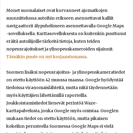
Monet suomalaiset ovat korvanneet ajomatkojen
suunnittelussa autoihin erikseen asennettavat kalliit
navigaattorit älypuhelimeen asennettavalla Google Maps
-sovelluksella. Karttasovelluksesta on kuitenkin puuttunut
eräitä autoilijoille tärkeitä tietoja, kuten teiden
nopeusrajoitukset ja ylinopeuskameroiden sijainnit.
Tämäkin puute on nyt korjaantumassa
.
Suomen lisäksi nopeusrajoitus- ja ylinopeuskameratiedot
on otettu käyttöön 42 muussa maassa. Google hyödyntää
tiedoissa viranomaislähteitä, mutta niitä täydennetään
myös käyttäjien lähettämillä raporteilla.
Joukkoistamistiedot lienevät perintöä Waze-
karttapalvelusta, jonka Google myös omistaa. Googlen
mukaan tiedot on otettu käyttöön, mutta pikaisen
kokeilun perusteella Suomessa Google Maps ei vielä