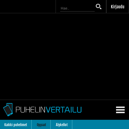
Kirjaudu
Kaikki puhelimet
Oppaat
Älykellot