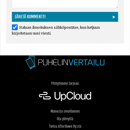
Haluan ilmoituksen sähköpostitse, kun ketjuun
kirjoitetaan uusi viesti.
Yhteytemme tarjoaa:
Mainosta sivuillamme
Ota yhteyttä
Tietoa AfterDawn Oy:stä