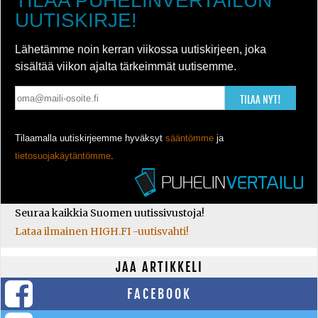
TILAA PUHELINVERTAILUN
UUTISKIRJE!
Lähetämme noin kerran viikossa uutiskirjeen, joka
sisältää viikon ajalta tärkeimmät uutisemme.
TILAA NYT!
Tilaamalla uutiskirjeemme hyväksyt
sääntömme
ja
tietosuojakäytäntömme
.
Seuraa kaikkia Suomen uutissivustoja!
Lataa ilmainen HIGH.FI -uutisvahti!
JAA ARTIKKELI
FACEBOOK