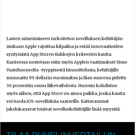
Lasten nimeämiseen tarkoitetun sovelluksen kehittäjän
mukaan Apple rajoittaa kilpailua ja estää innovaatioiden
syntymistä App Storen tiukkojen kriteerien kautta.
Kanteessa nostetaan esiin myös Applen vaatimukset Simo
Vaatehuoneelta -tyyppisestä hinnoittelusta, kehittäjille
suunnattu 99 dollarin vuosimaksu ja liian suurena pidetty
30 prosentin osuus liikevaihdosta. Huomio kohdistuu
myös siihen, että App Store on ainoa paikka, jonka kautta
voi tuoda iOS-sovelluksia saataville. Kattavammat
jakelukanavat toisivat sovelluskehittäjille lisää myyntiä.