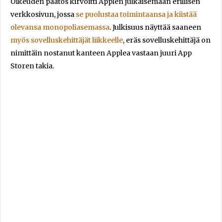
Oikeuden päätös kirvoitti Applen julkaisemaan erillisen
verkkosivun, jossa
se puolustaa toimintaansa ja kiistää
olevansa monopoliasemassa
. Julkisuus näyttää saaneen
myös sovelluskehittäjät liikkeelle
, eräs sovelluskehittäjä on
nimittäin nostanut kanteen Applea vastaan juuri App
Storen takia.