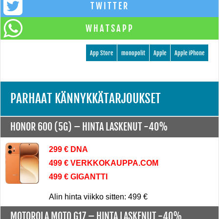
TWITTER
WHATSAPP
App Store
monopolit
Apple
Apple iPhone
PARHAAT KÄNNYKKÄTARJOUKSET
HONOR 600 (5G) –
HINTA LASKENUT -40%
299 € DNA
499 € VERKKOKAUPPA.COM
499 € GIGANTTI
Alin hinta viikko sitten: 499 €
MOTOROLA MOTO G17 –
HINTA LASKENUT -40%