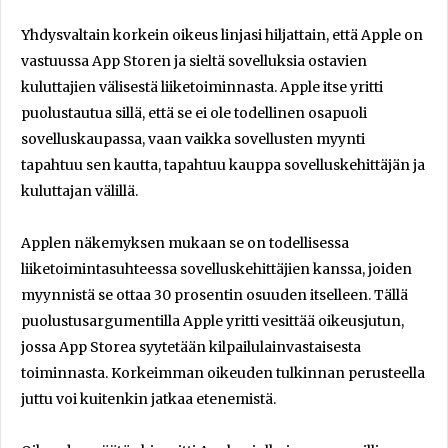
Yhdysvaltain korkein oikeus linjasi hiljattain, että Apple on
vastuussa App Storen ja sieltä sovelluksia ostavien
kuluttajien välisestä liiketoiminnasta. Apple itse yritti
puolustautua sillä, että se ei ole todellinen osapuoli
sovelluskaupassa, vaan vaikka sovellusten myynti
tapahtuu sen kautta, tapahtuu kauppa sovelluskehittäjän ja
kuluttajan välillä.
Applen näkemyksen mukaan se on todellisessa
liiketoimintasuhteessa sovelluskehittäjien kanssa, joiden
myynnistä se ottaa 30 prosentin osuuden itselleen. Tällä
puolustusargumentilla Apple yritti vesittää oikeusjutun,
jossa App Storea syytetään kilpailulainvastaisesta
toiminnasta. Korkeimman oikeuden tulkinnan perusteella
juttu voi kuitenkin jatkaa etenemistä.