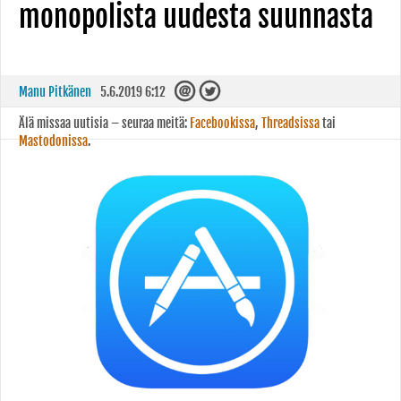
monopolista uudesta suunnasta
Manu Pitkänen
5.6.2019 6:12
Älä missaa uutisia – seuraa meitä:
Facebookissa
,
Threadsissa
tai
Mastodonissa
.