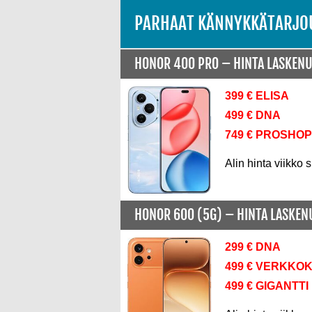
PARHAAT KÄNNYKKÄTARJO
HONOR 400 PRO –
HINTA LASKEN
399 € ELISA
499 € DNA
749 € PROSHOP
Alin hinta viikko s
HONOR 600 (5G) –
HINTA LASKE
299 € DNA
499 € VERKKO
499 € GIGANTTI