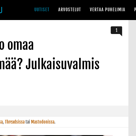
UUTISET
ARVOSTELUT
VERTAA PUHELIMIA
1
jo omaa
lmää? Julkaisuvalmis
sa
,
Threadsissa
tai
Mastodonissa
.