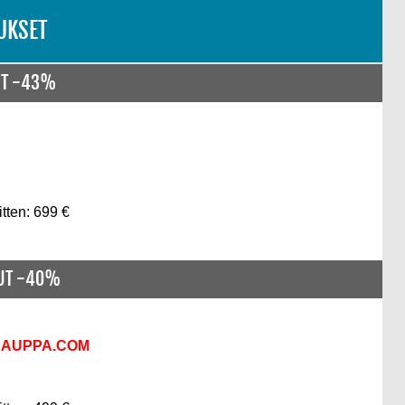
UKSET
UT -43%
itten: 699 €
NUT -40%
KAUPPA.COM