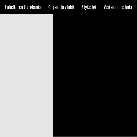
Puhelinten tietokanta
Oppaat ja vinkit
Älykellot
Vertaa puhelimia