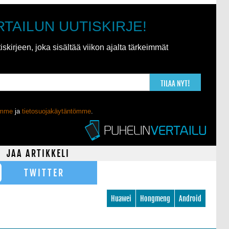
RTAILUN UUTISKIRJE!
kirjeen, joka sisältää viikon ajalta tärkeimmät
TILAA NYT!
ömme
ja
tietosuojakäytäntömme
.
JAA ARTIKKELI
TWITTER
Huawei
Hongmeng
Android