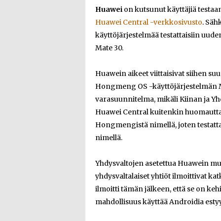
Huawei
on kutsunut käyttäjiä testaa
Huawei Central -verkkosivusto
. Säh
käyttöjärjestelmää testattaisiin uud
Mate 30.
Huawein aikeet viittaisivat siihen s
Hongmeng OS -käyttöjärjestelmän Ma
varasuunnitelma, mikäli Kiinan ja Y
Huawei Central kuitenkin huomauttaa
Hongmengistä nimellä, joten testattav
nimellä.
Yhdysvaltojen asetettua Huawein musta
yhdysvaltalaiset yhtiöt ilmoittivat
ilmoitti tämän jälkeen, että se on keh
mahdollisuus käyttää Androidia estyy 