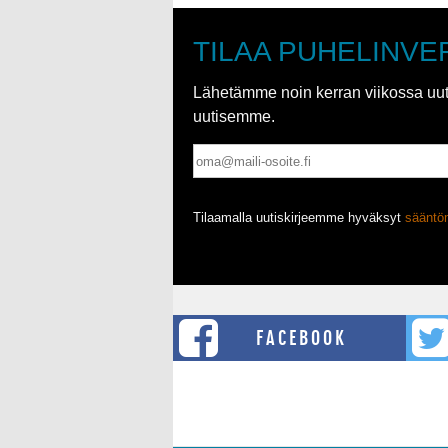
TILAA PUHELINVE
Lähetämme noin kerran viikossa uutis
uutisemme.
Tilaamalla uutiskirjeemme hyväksyt
säänt
FACEBOOK