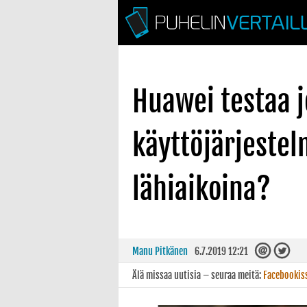
Huawei testaa 
käyttöjärjeste
lähiaikoina?
Manu Pitkänen
6.7.2019 12:21
Älä missaa uutisia – seuraa meitä:
Facebookis