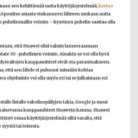
maan sen kehittämää uutta käyttöjärjestelmää,
kertoo
köpostitse asiasta vinkanneen lähteen mukaan uutta
en puhelinmallin voimin – kyseinen puhelin saattaa olla
uuntaan, että Huawei olisi valmis lanseeraamaan
te 30 -puhelimen voimin. Ainakin se voi olla hyvä
hdysvaltojen kauppasuhteet eivät ota parantuakseen.
, että sen lähde ei puhunut missään kohtaa
a ohjelmisto voi olla myös eri tai se julkaistaan eri
lle listalle vakoiluepäilyjen takia, Google ja muut
 katkaisevansa kauppasuhteet Huawein kanssa. Huawei
ittänyt omaa käyttöjärjestelmää siltä varalta, että
syystä tai toisesta.