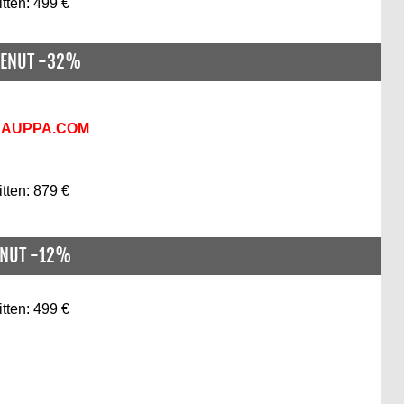
itten: 499 €
KENUT -32%
KAUPPA.COM
itten: 879 €
ENUT -12%
itten: 499 €