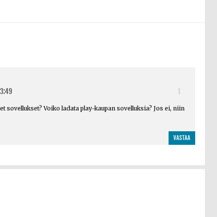
13:49
1
t sovellukset? Voiko ladata play-kaupan sovelluksia? Jos ei, niin
VASTAA