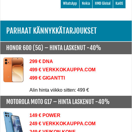
WhatsApp
Nokia
HMD Global
KaiOS
PARHAAT KÄNNYKKÄTARJOUKSET
HONOR 600 (5G) –
HINTA LASKENUT -40%
299 € DNA
499 € VERKKOKAUPPA.COM
499 € GIGANTTI
Alin hinta viikko sitten: 499 €
MOTOROLA MOTO G17 –
HINTA LASKENUT -40%
149 € POWER
249 € VERKKOKAUPPA.COM
249 € VEIKON KONE