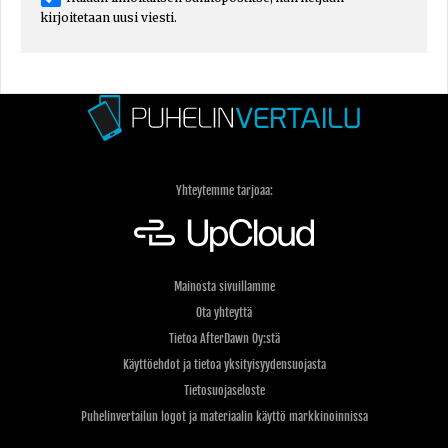
kirjoitetaan uusi viesti.
Yhteytemme tarjoaa:
Mainosta sivuillamme
Ota yhteyttä
Tietoa AfterDawn Oy:stä
Käyttöehdot ja tietoa yksityisyydensuojasta
Tietosuojaseloste
Puhelinvertailun logot ja materiaalin käyttö markkinoinnissa