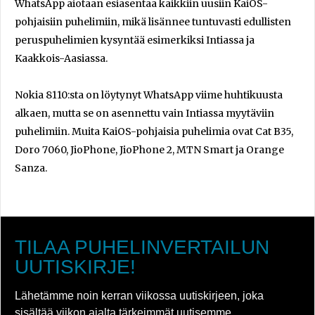
WhatsApp aiotaan esiasentaa kaikkiin uusiin KaiOS-
pohjaisiin puhelimiin, mikä lisännee tuntuvasti edullisten
peruspuhelimien kysyntää esimerkiksi Intiassa ja
Kaakkois-Aasiassa.
Nokia 8110:sta on löytynyt WhatsApp viime huhtikuusta
alkaen, mutta se on asennettu vain Intiassa myytäviin
puhelimiin. Muita KaiOS-pohjaisia puhelimia ovat Cat B35,
Doro 7060, JioPhone, JioPhone 2, MTN Smart ja Orange
Sanza.
TILAA PUHELINVERTAILUN
UUTISKIRJE!
Lähetämme noin kerran viikossa uutiskirjeen, joka
sisältää viikon ajalta tärkeimmät uutisemme.