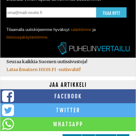
TILAA NYT!
Tilaamalla uutiskirjeemme hyväksyt
sääntömme
ja
tietosuojakäytäntömme
.
Seuraa kaikkia Suomen uutissivustoja!
Lataa ilmainen HIGH.FI -uutisvahti!
JAA ARTIKKELI
FACEBOOK
TWITTER
WHATSAPP