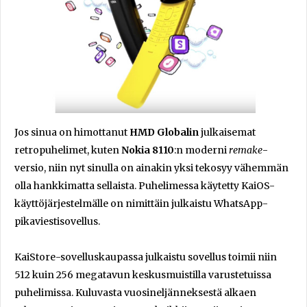
Jos sinua on himottanut
HMD Globalin
julkaisemat
retropuhelimet, kuten
Nokia 8110
:n moderni
remake
-
versio, niin nyt sinulla on ainakin yksi tekosyy vähemmän
olla hankkimatta sellaista. Puhelimessa käytetty KaiOS-
käyttöjärjestelmälle on nimittäin julkaistu WhatsApp-
pikaviestisovellus.
KaiStore-sovelluskaupassa julkaistu sovellus toimii niin
512 kuin 256 megatavun keskusmuistilla varustetuissa
puhelimissa. Kuluvasta vuosineljänneksestä alkaen