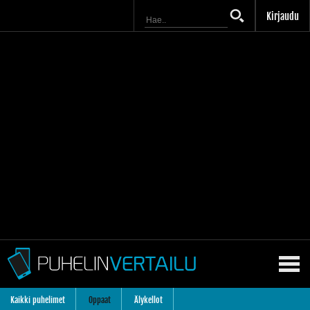
Kirjaudu
Kaikki puhelimet
Oppaat
Älykellot