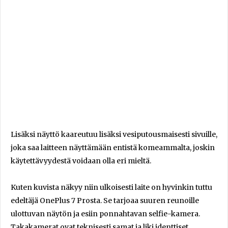
Lisäksi näyttö kaareutuu lisäksi vesiputousmaisesti sivuille,
joka saa laitteen näyttämään entistä komeammalta, joskin
käytettävyydestä voidaan olla eri mieltä.
Kuten kuvista näkyy niin ulkoisesti laite on hyvinkin tuttu
edeltäjä OnePlus 7 Prosta. Se tarjoaa suuren reunoille
ulottuvan näytön ja esiin ponnahtavan selfie-kamera.
Takakamerat ovat teknisesti samat ja liki identtiset