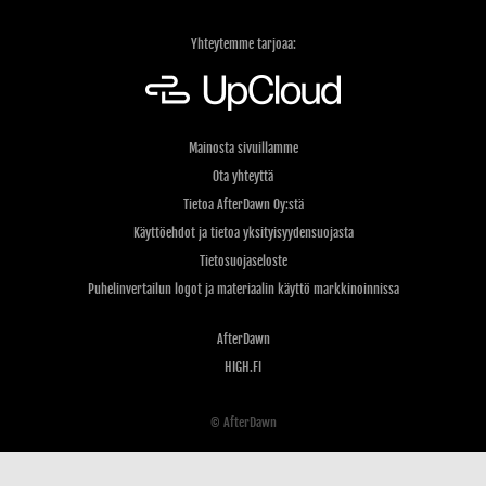
Yhteytemme tarjoaa:
Mainosta sivuillamme
Ota yhteyttä
Tietoa AfterDawn Oy:stä
Käyttöehdot ja tietoa yksityisyydensuojasta
Tietosuojaseloste
Puhelinvertailun logot ja materiaalin käyttö markkinoinnissa
AfterDawn
HIGH.FI
© AfterDawn