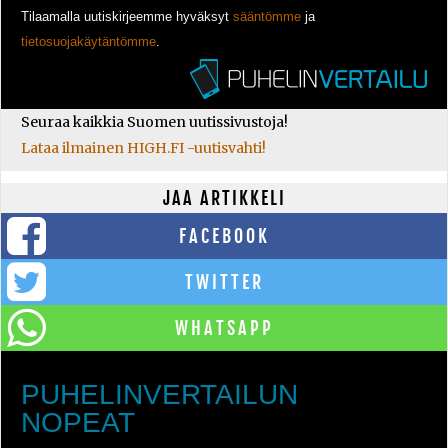
Tilaamalla uutiskirjeemme hyväksyt
sääntömme
ja
tietosuojakäytäntömme
.
Seuraa kaikkia Suomen uutissivustoja!
Lataa ilmainen HIGH.FI -uutisvahti!
JAA ARTIKKELI
FACEBOOK
TWITTER
WHATSAPP
PUHELINVERTAILUN
NOPEAT