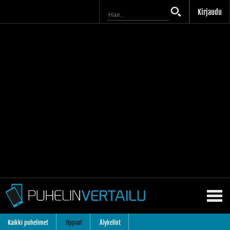
Kirjaudu
Kaikki puhelimet
Oppaat
Älykellot