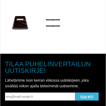
TILAA PUHELINVERTAILUN
UUTISKIRJE!
Lähetämme noin kerran viikossa uutiskirjeen, joka
sisältää viikon ajalta tärkeimmät uutisemme.
TILAA NYT!