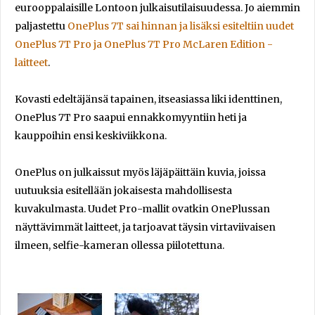
eurooppalaisille Lontoon julkaisutilaisuudessa. Jo aiemmin
paljastettu
OnePlus 7T sai hinnan ja lisäksi esiteltiin uudet
OnePlus 7T Pro ja OnePlus 7T Pro McLaren Edition -
laitteet
.
Kovasti edeltäjänsä tapainen, itseasiassa liki identtinen,
OnePlus 7T Pro saapui ennakkomyyntiin heti ja
kauppoihin ensi keskiviikkona.
OnePlus on julkaissut myös läjäpäittäin kuvia, joissa
uutuuksia esitellään jokaisesta mahdollisesta
kuvakulmasta. Uudet Pro-mallit ovatkin OnePlussan
näyttävimmät laitteet, ja tarjoavat täysin virtaviivaisen
ilmeen, selfie-kameran ollessa piilotettuna.