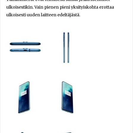
ulkoisestikin. Vain pienen pieni yksityiskohta erottaa
ulkoisesti uuden laitteen edeltäjästä.