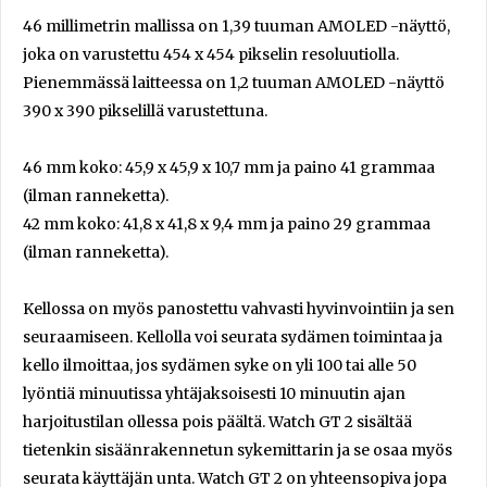
46 millimetrin mallissa on 1,39 tuuman AMOLED -näyttö,
joka on varustettu 454 x 454 pikselin resoluutiolla.
Pienemmässä laitteessa on 1,2 tuuman AMOLED -näyttö
390 x 390 pikselillä varustettuna.
46 mm koko: 45,9 x 45,9 x 10,7 mm ja paino 41 grammaa
(ilman ranneketta).
42 mm koko: 41,8 x 41,8 x 9,4 mm ja paino 29 grammaa
(ilman ranneketta).
Kellossa on myös panostettu vahvasti hyvinvointiin ja sen
seuraamiseen. Kellolla voi seurata sydämen toimintaa ja
kello ilmoittaa, jos sydämen syke on yli 100 tai alle 50
lyöntiä minuutissa yhtäjaksoisesti 10 minuutin ajan
harjoitustilan ollessa pois päältä. Watch GT 2 sisältää
tietenkin sisäänrakennetun sykemittarin ja se osaa myös
seurata käyttäjän unta. Watch GT 2 on yhteensopiva jopa