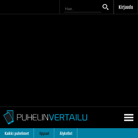
Kirjaudu
Kaikki puhelimet
Oppaat
Älykellot