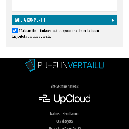
Haluan ilmoituksen sähköpostitse, kun ketjuun
kirjoitetaan uusi viesti.
Yhteytemme tarjoaa:
Mainosta sivuillamme
Ota yhteyttä
Tietoa AfterDawn Oy:stä