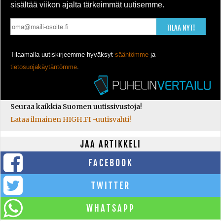
sisältää viikon ajalta tärkeimmät uutisemme.
TILAA NYT!
Tilaamalla uutiskirjeemme hyväksyt
sääntömme
ja
tietosuojakäytäntömme
.
Seuraa kaikkia Suomen uutissivustoja!
Lataa ilmainen HIGH.FI -uutisvahti!
JAA ARTIKKELI
FACEBOOK
TWITTER
WHATSAPP