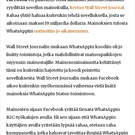
ryydittää sovellus mainoksilla,
kertoo Wall Street Journal
.
Rahaa yhtiö haluaa kuitenkin tehdä sovelluksella, josta se
aikoinaan maksoi 19 miljardia dollaria. Mainoksien tulosta
WhatsAppiin
uutisoitiin jo aikaisemmin
.
Wall Street Journalin mukaan WhatsAppin koodiin oli jo
lisätty toimintoja, jotka mahdollistivat mainospaikkojen
myynnin mainostajille. Mainosominaisuutta kehittänyt
tiimi on kuitenkin hajotettu ja koodi poistettu
sovelluksesta. Wall Street Journalin mukaan Facebook
aikoo kuitenkin myöhemmässä vaiheessa vielä lisätä
mainoksia WhatsAppin Status-toimintoon.
Mainosten sijaan Facebook yrittää tienata WhatsAppin
B2C-työkalujen avulla. Eli sen sijaan että WhatsAppin
käyttäjien avulla yritetään lypsää rahaa, otetaan raha
kumppaneilta, jotka haluavat tavoittaa ihmisiä WhatsAppin