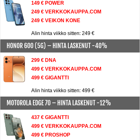
149 € POWER
249 € VERKKOKAUPPA.COM
249 € VEIKON KONE
Alin hinta viikko sitten: 249 €
HONOR 600 (5G) –
HINTA LASKENUT -40%
299 € DNA
499 € VERKKOKAUPPA.COM
499 € GIGANTTI
Alin hinta viikko sitten: 499 €
MOTOROLA EDGE 70 –
HINTA LASKENUT -12%
437 € GIGANTTI
499 € VERKKOKAUPPA.COM
499 € PROSHOP