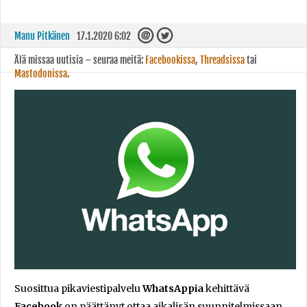
Manu Pitkänen
17.1.2020 6:02
Älä missaa uutisia – seuraa meitä:
Facebookissa
,
Threadsissa
tai
Mastodonissa
.
Suosittua pikaviestipalvelu
WhatsAppia
kehittävä
Facebook
on päättänyt ottaa aikalisän suunnitelmissaan