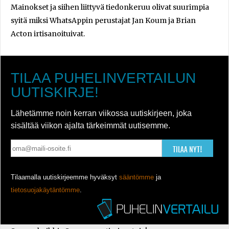
Mainokset ja siihen liittyvä tiedonkeruu olivat suurimpia
syitä miksi WhatsAppin perustajat Jan Koum ja Brian
Acton irtisanoituivat.
TILAA PUHELINVERTAILUN
UUTISKIRJE!
Lähetämme noin kerran viikossa uutiskirjeen, joka
sisältää viikon ajalta tärkeimmät uutisemme.
TILAA NYT!
Tilaamalla uutiskirjeemme hyväksyt
sääntömme
ja
tietosuojakäytäntömme
.