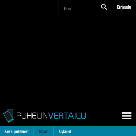
Kirjaudu
Kaikki puhelimet
Oppaat
Älykellot