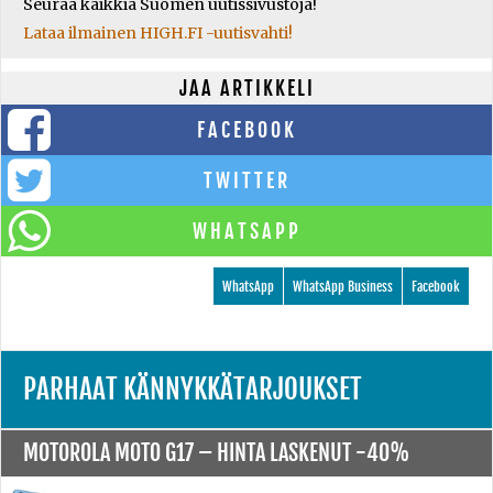
Seuraa kaikkia Suomen uutissivustoja!
Lataa ilmainen HIGH.FI -uutisvahti!
JAA ARTIKKELI
FACEBOOK
TWITTER
WHATSAPP
WhatsApp
WhatsApp Business
Facebook
PARHAAT KÄNNYKKÄTARJOUKSET
MOTOROLA MOTO G17 –
HINTA LASKENUT -40%