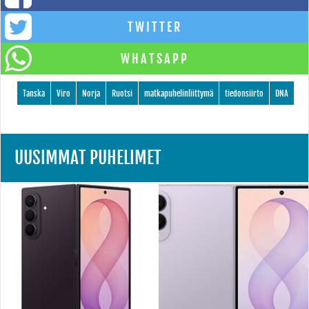
TWITTER
WHATSAPP
Tanska
Viro
Norja
Ruotsi
matkapuhelinliittymä
tiedonsiirto
DNA
UUSIMMAT PUHELIMET