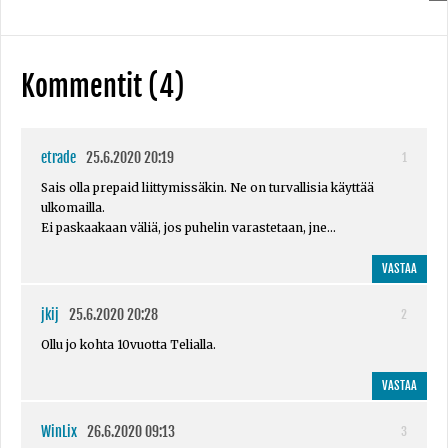
Kommentit (4)
etrade
25.6.2020 20:19
1
Sais olla prepaid liittymissäkin. Ne on turvallisia käyttää
ulkomailla.
Ei paskaakaan väliä, jos puhelin varastetaan, jne...
VASTAA
jkij
25.6.2020 20:28
2
Ollu jo kohta 10vuotta Telialla.
VASTAA
WinLix
26.6.2020 09:13
3