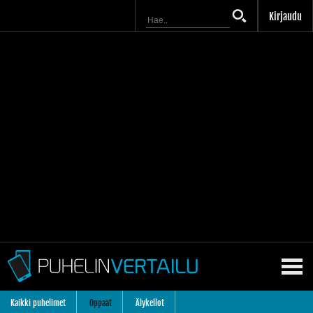
Kirjaudu
Kaikki puhelimet
Oppaat
Älykellot