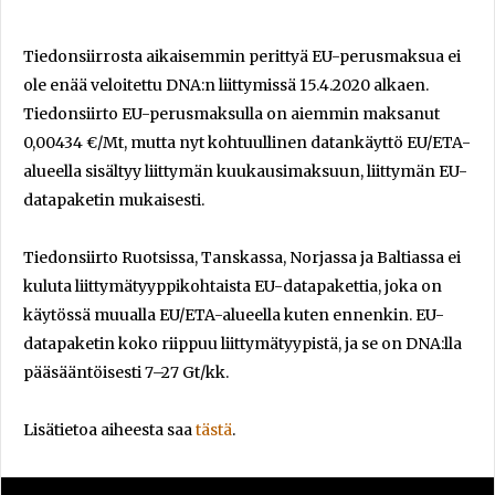
Tiedonsiirrosta aikaisemmin perittyä EU-perusmaksua ei
ole enää veloitettu DNA:n liittymissä 15.4.2020 alkaen.
Tiedonsiirto EU-perusmaksulla on aiemmin maksanut
0,00434 €/Mt, mutta nyt kohtuullinen datankäyttö EU/ETA-
alueella sisältyy liittymän kuukausimaksuun, liittymän EU-
datapaketin mukaisesti.
Tiedonsiirto Ruotsissa, Tanskassa, Norjassa ja Baltiassa ei
kuluta liittymätyyppikohtaista EU-datapakettia, joka on
käytössä muualla EU/ETA-alueella kuten ennenkin. EU-
datapaketin koko riippuu liittymätyypistä, ja se on DNA:lla
pääsääntöisesti 7–27 Gt/kk.
Lisätietoa aiheesta saa
tästä
.