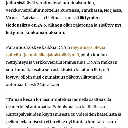
jotka sisältävät verkkovierailuominaisuuden,
verkkovierailuhinnoittelua Ruotsissa, Tanskassa, Norjassa,
Virossa, Latviassa ja Liettuassa, missä
liittymien
tiedonsiirto on 24.6. alkaen ollut rajatonta ja sisältyy nyt
liittymän kuukausimaksuun
.
Parannus koskee kaikkia DNA:n
myynnissä olevia
puhelin- ja mobiililaajakaistaliittymiä
, joihin kuuluu
nettiyhteys ja verkkovierailuominaisuus. DNA:n mukaan
suurimmalta osalta sen asiakkaista tällainen liittymä
löytyy, jolloin uusi ominaisuus päivittyi liittymälle
automaattisesti 24.6. alkaen.
"Tämän kesän lomasuunnitelma monella saattaa olla
esimerkiksi automatka Pohjoismaissa tai Baltiassa.
Karttapalveluiden käyttämisestä tai videoiden katselusta ja
pelien pelaamisesta ei tarvitse nyt kantaa huolta reissun