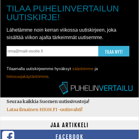
TILAA PUHELINVERTAILUN
UUTISKIRJE!
Lähetämme noin kerran viikossa uutiskirjeen, joka
sisältää viikon ajalta tärkeimmät uutisemme.
TILAA NYT!
Tilaamalla uutiskirjeemme hyväksyt
sääntömme
ja
tietosuojakäytäntömme
.
Seuraa kaikkia Suomen uutissivustoja!
Lataa ilmainen HIGH.FI -uutisvahti!
JAA ARTIKKELI
FACEBOOK