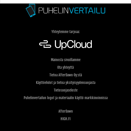
Yhteytemme tarjoaa:
Mainosta sivuillamme
Ota yhteyttä
Tietoa AfterDawn Oy:stä
Käyttöehdot ja tietoa yksityisyydensuojasta
Tietosuojaseloste
Puhelinvertailun logot ja materiaalin käyttö markkinoinnissa
AfterDawn
HIGH.FI