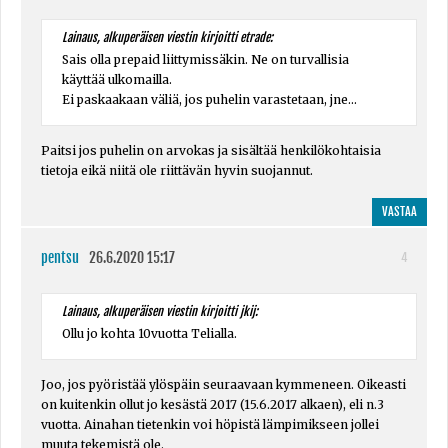
Lainaus, alkuperäisen viestin kirjoitti etrade:
Sais olla prepaid liittymissäkin. Ne on turvallisia
käyttää ulkomailla.
Ei paskaakaan väliä, jos puhelin varastetaan, jne...
Paitsi jos puhelin on arvokas ja sisältää henkilökohtaisia
tietoja eikä niitä ole riittävän hyvin suojannut.
VASTAA
pentsu
26.6.2020 15:17
4
Lainaus, alkuperäisen viestin kirjoitti jkij:
Ollu jo kohta 10vuotta Telialla.
Joo, jos pyöristää ylöspäin seuraavaan kymmeneen. Oikeasti
on kuitenkin ollut jo kesästä 2017 (15.6.2017 alkaen), eli n.3
vuotta. Ainahan tietenkin voi höpistä lämpimikseen jollei
muuta tekemistä ole.