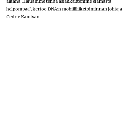
aikana. Haluamme tehdä asiakkaittemme elämästä
helpompaa", kertoo DNA:n mobiililiiketoiminnan johtaja
Cedric Kamtsan.