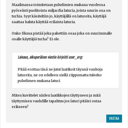
Maailmassa toimitetaan puhelimien mukana vuodessa
pyöreästi puolitoista miljardia laturia, joista suurin osa on
turhia. Syyt käsiteltiin jo, käyttäjällä on latureita, käyttäjä
saattaa haluta käyttää erilaista laturia.
Onko fiksua pistää joka pakettiin osaa joka on suurimmalle
osalle käyttäjiä turha? Ei ole.
Lainaus, alkuperäisen viestin kirjoitti user_org:
Pitää erottaa täsä ne jutut laatikoit täynnä vanhoja
latureita, ne on edelleen siellä riippumatta tuleeko
puhelimen mukana laturi.
Miten kuvittelet niiden laatikkojen täyttyneen ja mitä
täyttymisen vauhdille tapahtuu jos laturi pitäisi ostaa
erikseen?
VASTAA