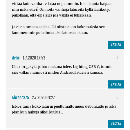
virtaa kuin vanha -> lataa nopeammin. Jos ei tuota kaipaa
niin mikä ettei? On noita vanhoja latureita kyllä laatikot jo
pullollaan, että eipä sillä jos välillä ei tulisikaan.
Ja ei en omista applea. Eli niistä ei oo kokemuksia sen
kummemmin puhelimista ku latureistakaan.
VASTAA
delic
1.7.2020 17:53
4
User_org, kyllä johto mukana tulee. Lighting USB C, toimii
siis vallan mainiosti niiden Android laturien kanssa.
VASTAA
Abcabc375
2.7.2020 01:27
5
Eikös tämä koko laturin puuttumattomuus debunkattu jo aika
pian kun huhuja alkoi kuulua...
VASTAA