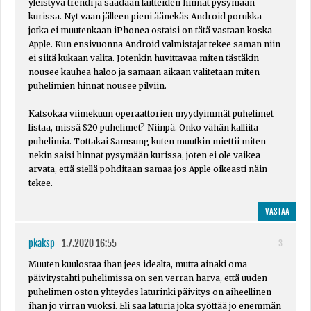
yleistyvä trendi ja saadaan laitteiden hinnat pysymään
kurissa. Nyt vaan jälleen pieni äänekäs Android porukka
jotka ei muutenkaan iPhonea ostaisi on tätä vastaan koska
Apple. Kun ensivuonna Android valmistajat tekee saman niin
ei siitä kukaan valita. Jotenkin huvittavaa miten tästäkin
nousee kauhea haloo ja samaan aikaan valitetaan miten
puhelimien hinnat nousee pilviin.
Katsokaa viimekuun operaattorien myydyimmät puhelimet
listaa, missä S20 puhelimet? Niinpä. Onko vähän kalliita
puhelimia. Tottakai Samsung kuten muutkin miettii miten
nekin saisi hinnat pysymään kurissa, joten ei ole vaikea
arvata, että siellä pohditaan samaa jos Apple oikeasti näin
tekee.
VASTAA
pkaksp
1.7.2020 16:55
3
Muuten kuulostaa ihan jees idealta, mutta ainaki oma
päivitystahti puhelimissa on sen verran harva, että uuden
puhelimen oston yhteydes laturinki päivitys on aiheellinen
ihan jo virran vuoksi. Eli saa laturia joka syöttää jo enemmän