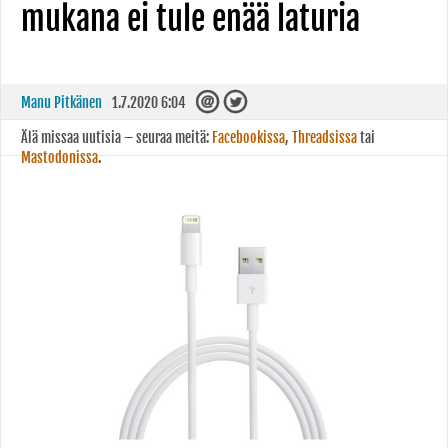
mukana ei tule enää laturia
Manu Pitkänen
1.7.2020 6:04
Älä missaa uutisia – seuraa meitä:
Facebookissa
,
Threadsissa
tai
Mastodonissa
.