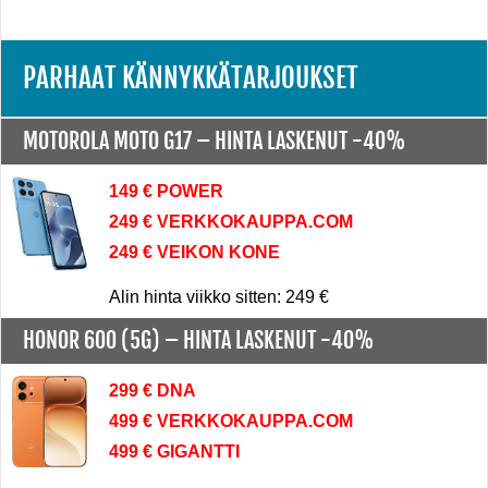
PARHAAT KÄNNYKKÄTARJOUKSET
MOTOROLA MOTO G17 –
HINTA LASKENUT -40%
149 € POWER
249 € VERKKOKAUPPA.COM
249 € VEIKON KONE
Alin hinta viikko sitten: 249 €
HONOR 600 (5G) –
HINTA LASKENUT -40%
299 € DNA
499 € VERKKOKAUPPA.COM
499 € GIGANTTI