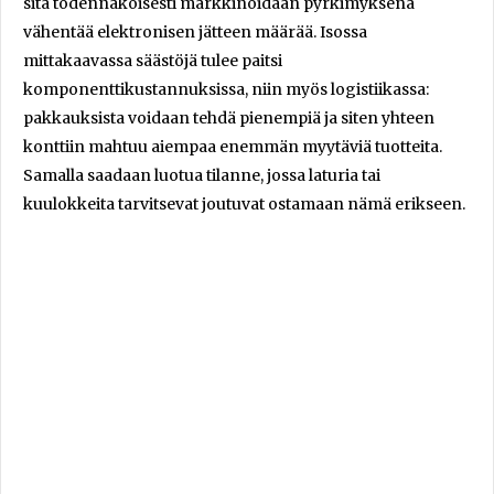
sitä todennäköisesti markkinoidaan pyrkimyksenä
vähentää elektronisen jätteen määrää. Isossa
mittakaavassa säästöjä tulee paitsi
komponenttikustannuksissa, niin myös logistiikassa:
pakkauksista voidaan tehdä pienempiä ja siten yhteen
konttiin mahtuu aiempaa enemmän myytäviä tuotteita.
Samalla saadaan luotua tilanne, jossa laturia tai
kuulokkeita tarvitsevat joutuvat ostamaan nämä erikseen.