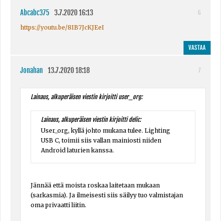
Abcabc375
3.7.2020 16:13
6
https://youtu.be/8IB7JcKJEeI
VASTAA
Jonahan
13.7.2020 18:18
7
Lainaus, alkuperäisen viestin kirjoitti user_org:
Lainaus, alkuperäisen viestin kirjoitti delic:
User_org, kyllä johto mukana tulee. Lighting
USB C, toimii siis vallan mainiosti niiden
Android laturien kanssa.
Jännää että moista roskaa laitetaan mukaan
(sarkasmia). Ja ilmeisesti siis säilyy tuo valmistajan
oma privaatti liitin.