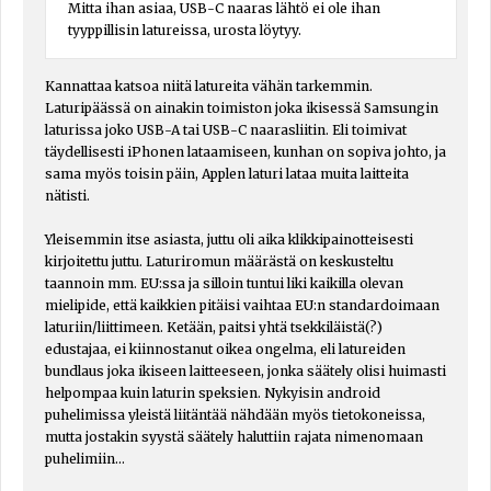
Mitta ihan asiaa, USB-C naaras lähtö ei ole ihan
tyyppillisin latureissa, urosta löytyy.
Kannattaa katsoa niitä latureita vähän tarkemmin.
Laturipäässä on ainakin toimiston joka ikisessä Samsungin
laturissa joko USB-A tai USB-C naarasliitin. Eli toimivat
täydellisesti iPhonen lataamiseen, kunhan on sopiva johto, ja
sama myös toisin päin, Applen laturi lataa muita laitteita
nätisti.
Yleisemmin itse asiasta, juttu oli aika klikkipainotteisesti
kirjoitettu juttu. Laturiromun määrästä on keskusteltu
taannoin mm. EU:ssa ja silloin tuntui liki kaikilla olevan
mielipide, että kaikkien pitäisi vaihtaa EU:n standardoimaan
laturiin/liittimeen. Ketään, paitsi yhtä tsekkiläistä(?)
edustajaa, ei kiinnostanut oikea ongelma, eli latureiden
bundlaus joka ikiseen laitteeseen, jonka säätely olisi huimasti
helpompaa kuin laturin speksien. Nykyisin android
puhelimissa yleistä liitäntää nähdään myös tietokoneissa,
mutta jostakin syystä säätely haluttiin rajata nimenomaan
puhelimiin…