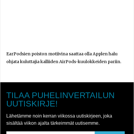
EarPodsien poiston motiivina saattaa olla Applen halu
ohjata kuluttajia kalliiden AirPods-kuulokkeiden pariin.
TILAA PUHELINVERTAILUN
UUTISKIRJE!
Lähetämme noin kerran viikossa uutiskirjeen, joka
sisältää viikon ajalta tärkeimmät uutisemme.