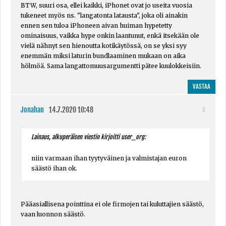
BTW, suuri osa, ellei kaikki, iPhonet ovat jo useita vuosia
tukeneet myös ns. "langatonta latausta", joka oli ainakin
ennen sen tuloa iPhoneen aivan huiman hypetetty
ominaisuus, vaikka hype onkin laantunut, enkä itsekään ole
vielä nähnyt sen hienoutta kotikäytössä, on se yksi syy
enemmän miksi laturin bundlaaminen mukaan on aika
hölmöä. Sama langattomuusargumentti pätee kuulokkeisiin.
VASTAA
Jonahan
14.7.2020 10:48
8
Lainaus, alkuperäisen viestin kirjoitti user_org:
niin varmaan ihan tyytyväinen ja valmistajan euron
säästö ihan ok.
Pääasiallisena pointtina ei ole firmojen tai kuluttajien säästö,
vaan luonnon säästö.