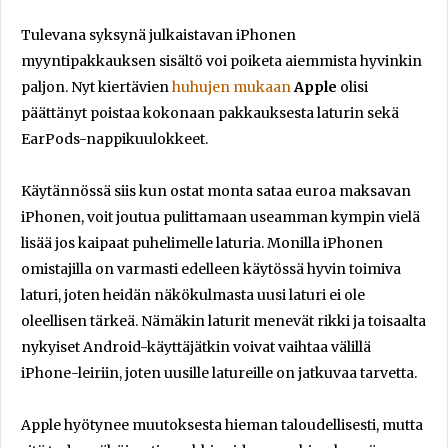
Tulevana syksynä julkaistavan iPhonen
myyntipakkauksen sisältö voi poiketa aiemmista hyvinkin
paljon. Nyt kiertävien
huhujen mukaan
Apple
olisi
päättänyt poistaa kokonaan pakkauksesta laturin sekä
EarPods-nappikuulokkeet.
Käytännössä siis kun ostat monta sataa euroa maksavan
iPhonen, voit joutua pulittamaan useamman kympin vielä
lisää jos kaipaat puhelimelle laturia. Monilla iPhonen
omistajilla on varmasti edelleen käytössä hyvin toimiva
laturi, joten heidän näkökulmasta uusi laturi ei ole
oleellisen tärkeä. Nämäkin laturit menevät rikki ja toisaalta
nykyiset Android-käyttäjätkin voivat vaihtaa välillä
iPhone-leiriin, joten uusille latureille on jatkuvaa tarvetta.
Apple hyötynee muutoksesta hieman taloudellisesti, mutta