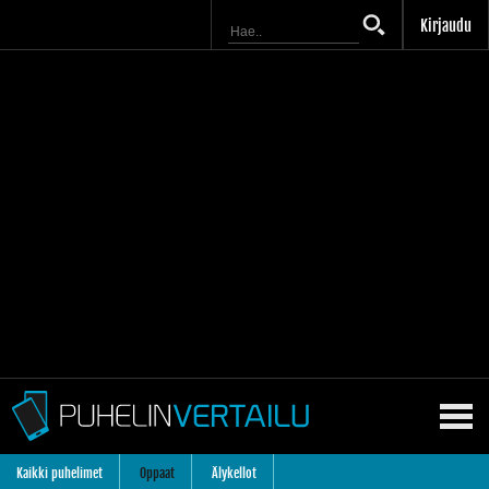
Kirjaudu
Kaikki puhelimet
Oppaat
Älykellot