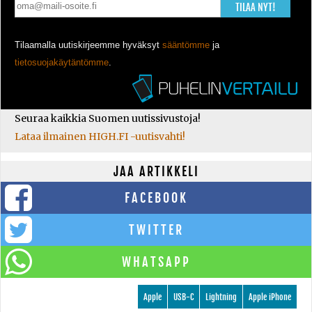
TILAA NYT!
Tilaamalla uutiskirjeemme hyväksyt
sääntömme
ja
tietosuojakäytäntömme
.
Seuraa kaikkia Suomen uutissivustoja!
Lataa ilmainen HIGH.FI -uutisvahti!
JAA ARTIKKELI
FACEBOOK
TWITTER
WHATSAPP
Apple
USB-C
Lightning
Apple iPhone