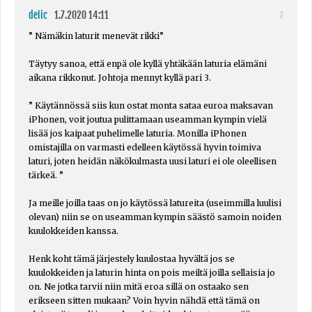
delic
1.7.2020 14:11
2
” Nämäkin laturit menevät rikki”
Täytyy sanoa, että enpä ole kyllä yhtäkään laturia elämäni
aikana rikkonut. Johtoja mennyt kyllä pari 3.
” Käytännössä siis kun ostat monta sataa euroa maksavan
iPhonen, voit joutua pulittamaan useamman kympin vielä
lisää jos kaipaat puhelimelle laturia. Monilla iPhonen
omistajilla on varmasti edelleen käytössä hyvin toimiva
laturi, joten heidän näkökulmasta uusi laturi ei ole oleellisen
tärkeä. ”
Ja meille joilla taas on jo käytössä latureita (useimmilla luulisi
olevan) niin se on useamman kympin säästö samoin noiden
kuulokkeiden kanssa.
Henk koht tämä järjestely kuulostaa hyvältä jos se
kuulokkeiden ja laturin hinta on pois meiltä joilla sellaisia jo
on. Ne jotka tarvii niin mitä eroa sillä on ostaako sen
erikseen sitten mukaan? Voin hyvin nähdä että tämä on