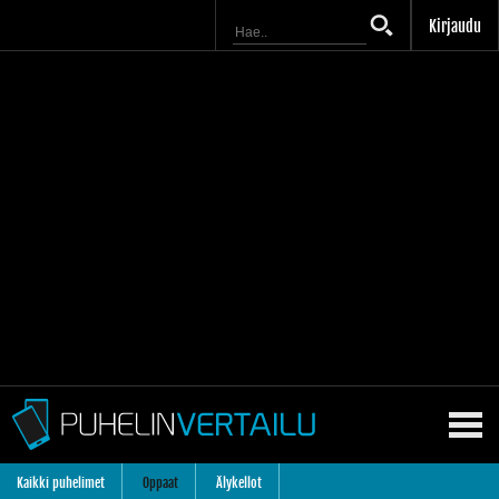
Kirjaudu
Kaikki puhelimet
Oppaat
Älykellot