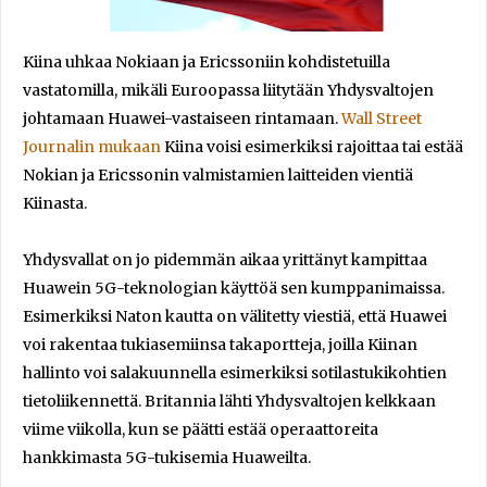
Kiina uhkaa Nokiaan ja Ericssoniin kohdistetuilla
vastatomilla, mikäli Euroopassa liitytään Yhdysvaltojen
johtamaan Huawei-vastaiseen rintamaan.
Wall Street
Journalin mukaan
Kiina voisi esimerkiksi rajoittaa tai estää
Nokian ja Ericssonin valmistamien laitteiden vientiä
Kiinasta.
Yhdysvallat on jo pidemmän aikaa yrittänyt kampittaa
Huawein 5G-teknologian käyttöä sen kumppanimaissa.
Esimerkiksi Naton kautta on välitetty viestiä, että Huawei
voi rakentaa tukiasemiinsa takaportteja, joilla Kiinan
hallinto voi salakuunnella esimerkiksi sotilastukikohtien
tietoliikennettä. Britannia lähti Yhdysvaltojen kelkkaan
viime viikolla, kun se päätti estää operaattoreita
hankkimasta 5G-tukisemia Huaweilta.