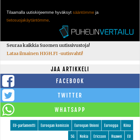
Tilaamalla uutiskirjeemme hyväksyt
sääntömme
ja
tietosuojakäytäntömme
.
Seuraa kaikkia Suomen uutissivustoja!
Lataa ilmainen HIGH.FI -uutisvahti!
JAA ARTIKKELI
FACEBOOK
TWITTER
WHATSAPP
EU-parlamentti
Euroopan komissio
Euroopan Unioni
Eurooppa
Kiina
5G
Nokia
Ericsson
Huawei
EU