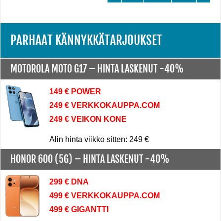
PARHAAT KÄNNYKKÄTARJOUKSET
MOTOROLA MOTO G17 –
HINTA LASKENUT -40%
149 € POWER
249 € VERKKOKAUPPA.COM
249 € VEIKON KONE
Alin hinta viikko sitten: 249 €
HONOR 600 (5G) –
HINTA LASKENUT -40%
299 € DNA
499 € VERKKOKAUPPA.COM
499 € GIGANTTI