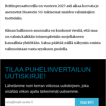
Brittioperaattoreilla on vuoteen 2027 asti aikaa korvata jo
asennetut Huawein 5G-tukisemat muiden valmistajien
tuotteisiin.
Kiinan hallinnon suunnalta on kuulunut viestiä, että maa
on valmis kaikkiin toimenpiteisiin suojellakseen
kansallisia yhtiöitään. Saksa päättää näillä näkymin omista
valinnoistaan vasta syyskuun puolella.
TILAA PUHELINVERTAILUN
UUTISKIRJE!
Lähetämme noin kerran viikossa uutiskirjeen, joka
sisältää viikon ajalta tärkeimmät uutisemme.
TILAA NYT!