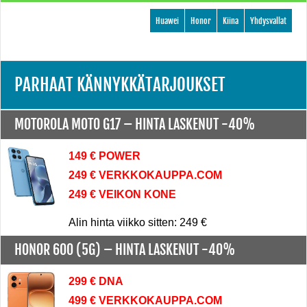
Huawei
Honor
Kiina
Yhdysvallat
PARHAAT KÄNNYKKÄTARJOUKSET
MOTOROLA MOTO G17 –
HINTA LASKENUT -40%
149 € POWER
249 € VERKKOKAUPPA.COM
249 € VEIKON KONE
Alin hinta viikko sitten: 249 €
HONOR 600 (5G) –
HINTA LASKENUT -40%
299 € DNA
499 € VERKKOKAUPPA.COM