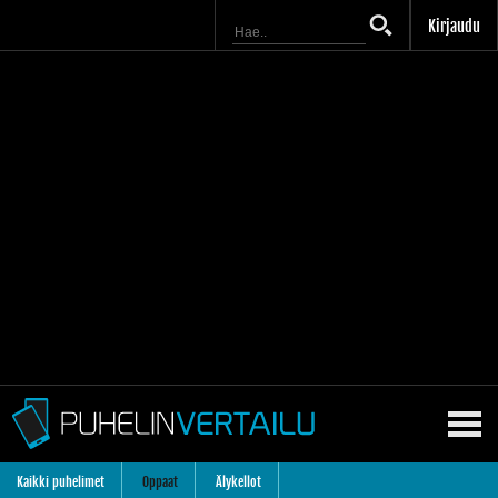
Kirjaudu
Kaikki puhelimet
Oppaat
Älykellot