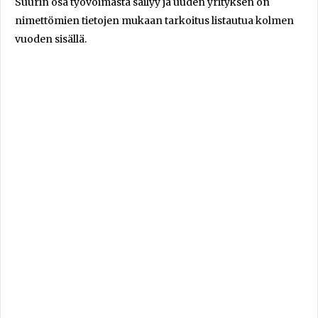
Suurin osa työvoimasta säilyy ja uuden yrityksen on
nimettömien tietojen mukaan tarkoitus listautua kolmen
vuoden sisällä.