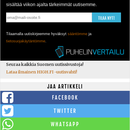
sisältää viikon ajalta tärkeimmät uutisemme.
TILAA NYT!
Tilaamalla uutiskirjeemme hyväksyt
sääntömme
ja
tietosuojakäytäntömme
.
Seuraa kaikkia Suomen uutissivustoja!
Lataa ilmainen HIGH.FI -uutisvahti!
JAA ARTIKKELI
FACEBOOK
TWITTER
WHATSAPP