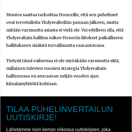
Muutos saattaa tarkoittaa Honorille, että sen puhelimet
ovat tervetulleita Yhdysvaltoihin pannan jälkeen, mutta
mitään varmuutta asiasta ei vielä ole. Voi edelleen olla, että
Yhdysvaltain hallitus näkee Honorin liitokset paikalliseen
hallitukseen sisäistä turvallisuutta vaarantavana.
Tietysti tässä vaiheessa ei ole myöskään varmuutta siitä,
millainen tulevien vuosien strategia Yhdysvaltain
hallinnossa on seuraavan neljän vuoden ajan
kiinalaisyhtiöitä kohtaan.
TILAA PUHELINVERTAILUN
UUTISKIRJE!
Lähetämme noin kerran viikossa uutiskirjeen, joka