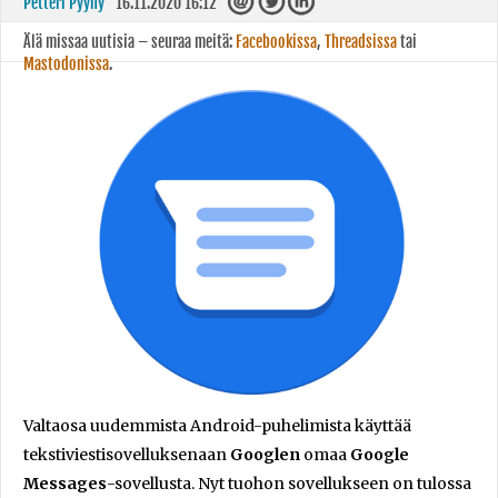
Petteri Pyyny
16.11.2020 16:12
Älä missaa uutisia – seuraa meitä:
Facebookissa
,
Threadsissa
tai
Mastodonissa
.
Valtaosa uudemmista Android-puhelimista käyttää
tekstiviestisovelluksenaan
Googlen
omaa
Google
Messages
-sovellusta. Nyt tuohon sovellukseen on tulossa