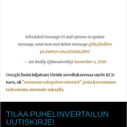
Scheduled message UI and options to update
message, send now and delete message
@SkylledDev
pic.twitter.com/zDoS6L1PbC
-- Sai Reddy (@besaireddy)
November 4, 2020
Google lisäsi hiljattain Viestit-sovellukseensa myös RCS-
tuen, eli
"seuraavan sukupolven tekstarit"
, josta kerroimme
tarkemmin aiemmin syksyllä
.
TILAA PUHELINVERTAILUN
UUTISKIRJE!