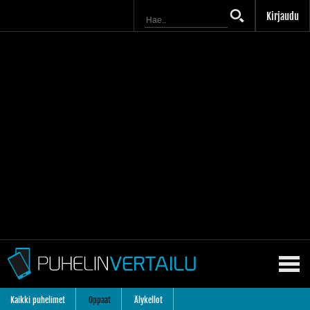
Kirjaudu
Kaikki puhelimet
Oppaat
Älykellot