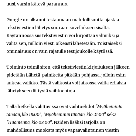
uusi, varsin kätevä parannus.
Google on alkanut testaamaan mahdollisuutta ajastaa
tekstiviestien lähetys suoraan sovelluksen sisältä.
Käytännössä siis tekstiviestin voi kirjoittaa valmiiksi ja
valita sen, milloin viesti oikeasti lähetetään. Toistaiseksi
ominaisuus on vain rajatulle testijoukolle käytössä.
Toiminto toimii siten, että tekstiviestin kirjoituksen jälkeen
pidetään Lähetä-painiketta pitkään pohjassa, jolloin esiin
aukeaa valikko. Tästä valikosta voi jatkossa valita erilaisia
lähetykseen liittyviä vaihtoehtoja.
Tällä hetkellä valittavissa ovat vaihtoehdot
"Myöhemmin
tänään, klo 18:00"
,
"Myöhemmin tänään, klo 21:00"
sekä
"Huomenna, klo 08:00"
. Näiden lisäksi tarjolla on
mahdollisuus muokata myös vapaavalintainen viestin