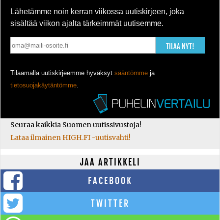
Lähetämme noin kerran viikossa uutiskirjeen, joka
sisältää viikon ajalta tärkeimmät uutisemme.
TILAA NYT!
Tilaamalla uutiskirjeemme hyväksyt
sääntömme
ja
tietosuojakäytäntömme
.
Seuraa kaikkia Suomen uutissivustoja!
Lataa ilmainen HIGH.FI -uutisvahti!
JAA ARTIKKELI
FACEBOOK
TWITTER