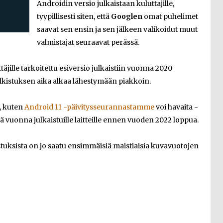
Androidin versio julkaistaan kuluttajille,
tyypillisesti siten, että
Googlen
omat puhelimet
saavat sen ensin ja sen jälkeen valikoidut muut
valmistajat seuraavat perässä.
jille tarkoitettu esiversio julkaistiin vuonna 2020
lkistuksen aika alkaa lähestymään piakkoin.
, kuten
Android 11 -päivitysseurannastamme
voi havaita -
ä vuonna julkaistuille laitteille ennen vuoden 2022 loppua.
tuksista on jo saatu ensimmäisiä maistiaisia kuvavuotojen