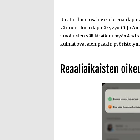
Uusittu ilmoitusalue ei ole enää läp
värinen, ilman läpinäkyvyyttä. Jo And
ilmoitusten välillä jatkuu myös Androi
kulmat ovat aiempaakin pyöristetym
Reaaliaikaisten oike