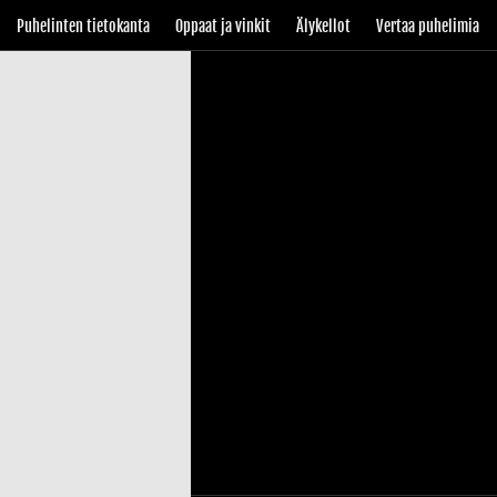
Puhelinten tietokanta
Oppaat ja vinkit
Älykellot
Vertaa puhelimia