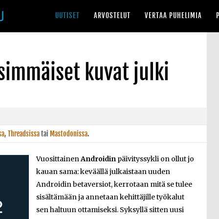
UUTISET
ARVOSTELUT
VERTAA PUHELIMIA
simmäiset kuvat julki
sa
,
Threadsissa
tai
Mastodonissa
.
Vuosittainen
Androidin
päivityssykli on ollut jo
kauan sama: keväällä julkaistaan uuden
Androidin betaversiot, kerrotaan mitä se tulee
sisältämään ja annetaan kehittäjille työkalut
sen haltuun ottamiseksi. Syksyllä sitten uusi