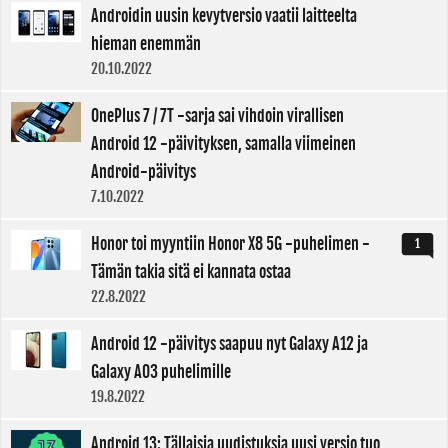
Androidin uusin kevytversio vaatii laitteelta
hieman enemmän
20.10.2022
OnePlus 7 / 7T -sarja sai vihdoin virallisen
Android 12 -päivityksen, samalla viimeinen
Android-päivitys
7.10.2022
Honor toi myyntiin Honor X8 5G -puhelimen -
1
Tämän takia sitä ei kannata ostaa
22.8.2022
Android 12 -päivitys saapuu nyt Galaxy A12 ja
Galaxy A03 puhelimille
19.8.2022
Android 13: Tällaisia uudistuksia uusi versio tuo