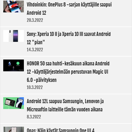
Vihdoinkin: OnePlus 8 -sarjan käyttäjille saapui
Android 12
20.3.2022
Sony: Xperia 10 II ja Xperia 10 III saavat Android
12 "pian"
14.3.2022
HONOR 50 saa huhti-kesäkuun aikana Android
12 -käyttöjärjestelmään perustuvan Magic UI
6.0 -päivityksen
10.3.2022
Android 12L saapuu Samsungin, Lenovon ja
Microsoftin laitteille tämän vuoden aikana
8.3.2022
Opas: Näin käytät Samsungin One UI 4