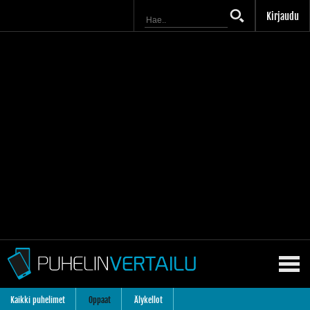
Kirjaudu
Kaikki puhelimet
Oppaat
Älykellot