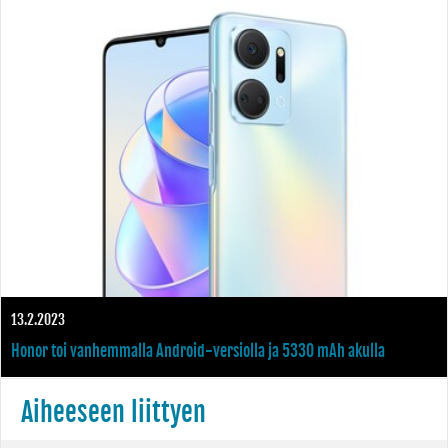
laitteista käyttää Android 13 -versiota
13.2.2023
Honor toi vanhemmalla Android-versiolla ja 5330 mAh akulla
varustetun Honor X7a:n myyntiin Suomessa
Aiheeseen liittyen