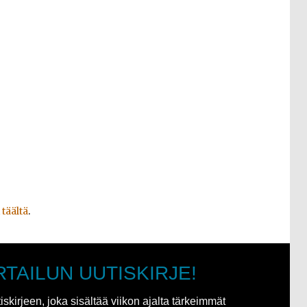
t
täältä
.
RTAILUN UUTISKIRJE!
kirjeen, joka sisältää viikon ajalta tärkeimmät