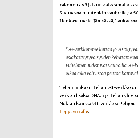
rakennustyö jatkuu katkeamatta kesä
Suomessa muutenkin vauhdilla, ja 5G
Hankasalmella, Jämsässä, Laukaassa 
"5G-verkkomme kattaa jo 70 % Jyvä
asiakastyytyväisyyden kehittämiseen
Puhelimet uudistuvat vauhdilla 5G-kan
oikea aika vahvistaa peittoa kattavak
Telian mukaan Telian 5G-verkko on 
verkon lisäksi DNA:n ja Telian yhte
Nokian kanssa 5G-verkkoa Pohjois-
Leppävirralle
.