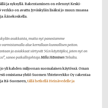
llä ja syksyllä. Rakentaminen on edennyt Keski-
 verkko on avattu Jyväskylän lisäksi jo muun muassa
ja Äänekoskella.
skylän asukkaista, mutta nyt panostamme
 varmistamalla alue kerrallaan kunnollisen peiton.
taan ja asiakkaat siirtyvät 5G:n käyttäjiksi, joten nyt on
si", sanoo paikallisjohtaja
Milla Hänninen
Telialta.
jo yli kahden miljoonan suomalaisen käytössä. Oman
isesti omistama yhtiö Suomen Yhteisverkko Oy rakentaa
 ja Itä-Suomeen,
tällä hetkellä Heinävedelle ja