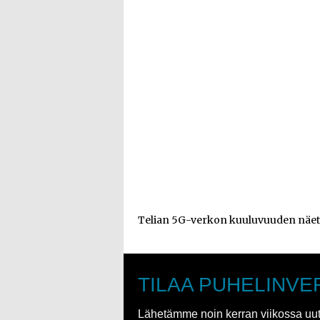
Telian 5G-verkon kuuluvuuden näe
TILAA PUHELINVE
Lähetämme noin kerran viikossa uutis