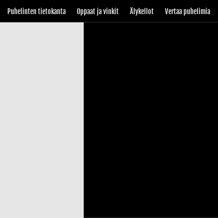
Puhelinten tietokanta
Oppaat ja vinkit
Älykellot
Vertaa puhelimia