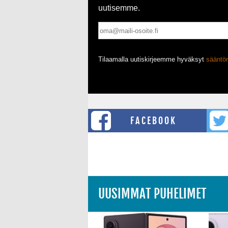
uutisemme.
Tilaamalla uutiskirjeemme hyväksyt
säänt
FACEBOOK
UUSIMMAT PUHELIMET