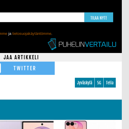
TILAA NYT!
ömme
ja
tietosuojakäytäntömme
.
JAA ARTIKKELI
TWITTER
Jyväskylä
5G
Telia