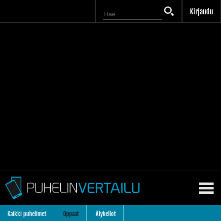
Kirjaudu
Kaikki puhelimet
Oppaat
Älykellot