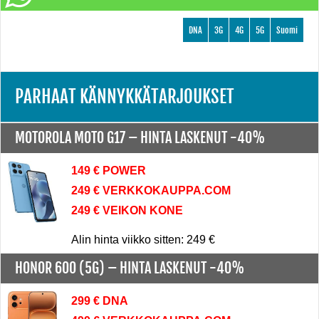
DNA
3G
4G
5G
Suomi
PARHAAT KÄNNYKKÄTARJOUKSET
MOTOROLA MOTO G17 –
HINTA LASKENUT -40%
149 € POWER
249 € VERKKOKAUPPA.COM
249 € VEIKON KONE
Alin hinta viikko sitten: 249 €
HONOR 600 (5G) –
HINTA LASKENUT -40%
299 € DNA