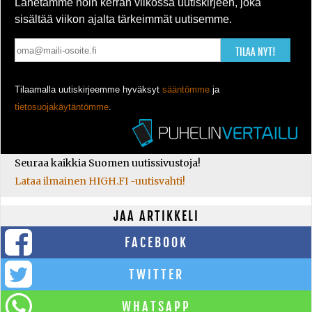
Lähetämme noin kerran viikossa uutiskirjeen, joka
sisältää viikon ajalta tärkeimmät uutisemme.
TILAA NYT!
Tilaamalla uutiskirjeemme hyväksyt
sääntömme
ja
tietosuojakäytäntömme
.
Seuraa kaikkia Suomen uutissivustoja!
Lataa ilmainen HIGH.FI -uutisvahti!
JAA ARTIKKELI
FACEBOOK
TWITTER
WHATSAPP