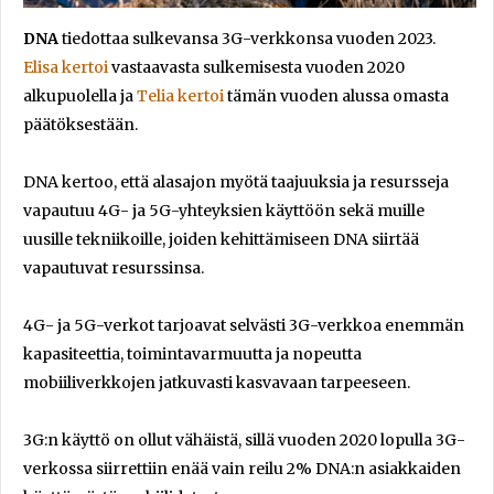
DNA
tiedottaa sulkevansa 3G-verkkonsa vuoden 2023.
Elisa kertoi
vastaavasta sulkemisesta vuoden 2020
alkupuolella ja
Telia kertoi
tämän vuoden alussa omasta
päätöksestään.
DNA kertoo, että alasajon myötä taajuuksia ja resursseja
vapautuu 4G- ja 5G-yhteyksien käyttöön sekä muille
uusille tekniikoille, joiden kehittämiseen DNA siirtää
vapautuvat resurssinsa.
4G- ja 5G-verkot tarjoavat selvästi 3G-verkkoa enemmän
kapasiteettia, toimintavarmuutta ja nopeutta
mobiiliverkkojen jatkuvasti kasvavaan tarpeeseen.
3G:n käyttö on ollut vähäistä, sillä vuoden 2020 lopulla 3G-
verkossa siirrettiin enää vain reilu 2% DNA:n asiakkaiden