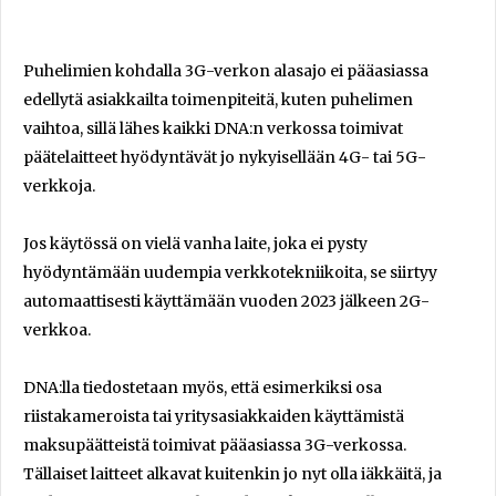
Puhelimien kohdalla 3G-verkon alasajo ei pääasiassa
edellytä asiakkailta toimenpiteitä, kuten puhelimen
vaihtoa, sillä lähes kaikki DNA:n verkossa toimivat
päätelaitteet hyödyntävät jo nykyisellään 4G- tai 5G-
verkkoja.
Jos käytössä on vielä vanha laite, joka ei pysty
hyödyntämään uudempia verkkotekniikoita, se siirtyy
automaattisesti käyttämään vuoden 2023 jälkeen 2G-
verkkoa.
DNA:lla tiedostetaan myös, että esimerkiksi osa
riistakameroista tai yritysasiakkaiden käyttämistä
maksupäätteistä toimivat pääasiassa 3G-verkossa.
Tällaiset laitteet alkavat kuitenkin jo nyt olla iäkkäitä, ja