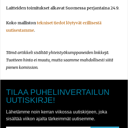
Laitteiden toimitukset alkavat Suomessa perjantaina 24.9.
Koko malliston
tekniset tiedot löytyvät erillisestä
uutisestamme
.
Tämä artikkeli sisältää yhteistyökumppaneiden linkkejä.
Tuotteen hinta ei muutu, mutta saamme mahdollisesti siitä
pienen komission.
TILAA PUHELINVERTAILUN
UUTISKIRJE!
Lähetämme noin kerran viikossa uutiskirjeen, joka
sisältää viikon ajalta tärkeimmät uutisemme.