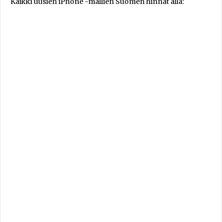
Kaikki uusien iPhone -mallien Suomen hinnat alla: