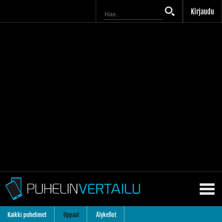
Kirjaudu
Kaikki puhelimet
Oppaat
Älykellot