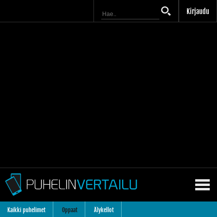
Kirjaudu
Kaikki puhelimet
Oppaat
Älykellot