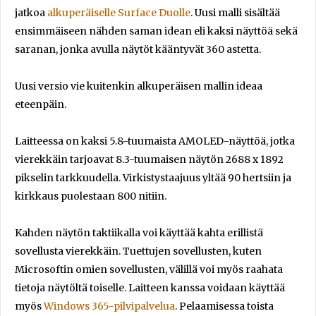
jatkoa
alkuperäiselle Surface Duolle
. Uusi malli sisältää
ensimmäiseen nähden saman idean eli kaksi näyttöä sekä
saranan, jonka avulla näytöt kääntyvät 360 astetta.
Uusi versio vie kuitenkin alkuperäisen mallin ideaa
eteenpäin.
Laitteessa on kaksi 5.8-tuumaista AMOLED-näyttöä, jotka
vierekkäin tarjoavat 8.3-tuumaisen näytön 2688 x 1892
pikselin tarkkuudella. Virkistystaajuus yltää 90 hertsiin ja
kirkkaus puolestaan 800 nitiin.
Kahden näytön taktiikalla voi käyttää kahta erillistä
sovellusta vierekkäin. Tuettujen sovellusten, kuten
Microsoftin omien sovellusten, välillä voi myös raahata
tietoja näytöltä toiselle. Laitteen kanssa voidaan käyttää
myös
Windows 365-pilvipalvelua
. Pelaamisessa toista