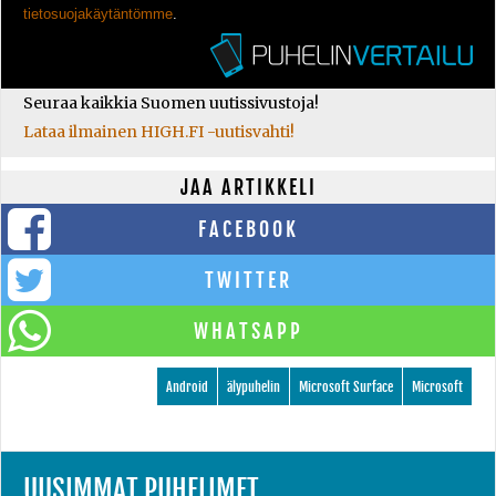
tietosuojakäytäntömme
.
Seuraa kaikkia Suomen uutissivustoja!
Lataa ilmainen HIGH.FI -uutisvahti!
JAA ARTIKKELI
FACEBOOK
TWITTER
WHATSAPP
Android
älypuhelin
Microsoft Surface
Microsoft
UUSIMMAT PUHELIMET