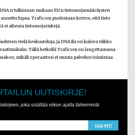
 DNA:n tulkinnan mukaan EU:n tietosuojamääräysten
e annettu lupaa. Traficom puolestaan kertoo, että tieto
 ei aiheuta tietosuojariskejä.
uhteen vielä keskusteluja, ja DNA:lla on kuluva viikko
vaatimuksiin. Tällä hetkellä Traficom on langettamassa
sakon, mikäli operaattori ei muuta palvelun toimintaa
RTAILUN UUTISKIRJE!
kirjeen, joka sisältää viikon ajalta tärkeimmät
TILAA NYT!