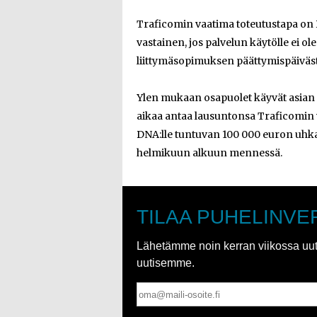
Traficomin vaatima toteutustapa on
vastainen, jos palvelun käytölle ei ol
liittymäsopimuksen päättymispäivästä
Ylen mukaan osapuolet käyvät asian s
aikaa antaa lausuntonsa Traficomin 
DNA:lle tuntuvan 100 000 euron uhka
helmikuun alkuun mennessä.
TILAA PUHELINVE
Lähetämme noin kerran viikossa uutis
uutisemme.