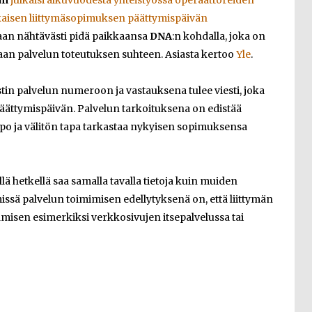
om
julkaisi alkuvuodesta yhteistyössä operaattoreiden
kaisen liittymäsopimuksen päättymispäivän
kaan nähtävästi pidä paikkaansa
DNA
:n kohdalla, joka on
aan palvelun toteutuksen suhteen. Asiasta kertoo
Yle
.
estin palvelun numeroon ja vastauksena tulee viesti, joka
ättymispäivän. Palvelun tarkoituksena on edistää
lppo ja välitön tapa tarkastaa nykyisen sopimuksensa
ällä hetkellä saa samalla tavalla tietoja kuin muiden
issä palvelun toimimisen edellytyksenä on, että liittymän
amisen esimerkiksi verkkosivujen itsepalvelussa tai