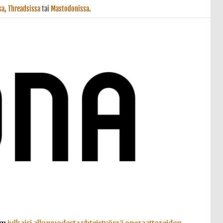
sa
,
Threadsissa
tai
Mastodonissa
.