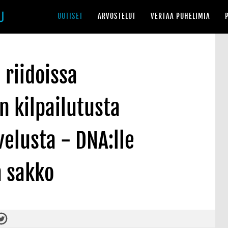
UUTISET
ARVOSTELUT
VERTAA PUHELIMIA
 riidoissa
n kilpailutusta
velusta - DNA:lle
a sakko