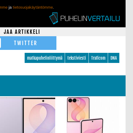
ömme
ja
tietosuojakäytäntömme
.
JAA ARTIKKELI
TWITTER
matkapuhelinliittymä
tekstiviesti
Traficom
DNA