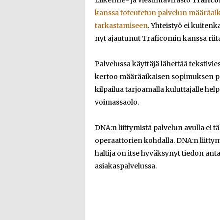
Liikenne- ja viestintävirasto
Trafic
kanssa toteutetun palvelun määräai
tarkastamiseen
. Yhteistyö ei kuiten
nyt ajautunut Traficomin kanssa riit
Palvelussa käyttäjä lähettää tekstivi
kertoo määräaikaisen sopimuksen pä
kilpailua tarjoamalla kuluttajalle he
voimassaolo.
DNA:n liittymistä palvelun avulla ei t
operaattorien kohdalla. DNA:n liittym
haltija on itse hyväksynyt tiedon ant
asiakaspalvelussa.