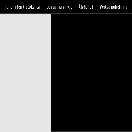
Puhelinten tietokanta
Oppaat ja vinkit
Älykellot
Vertaa puhelimia