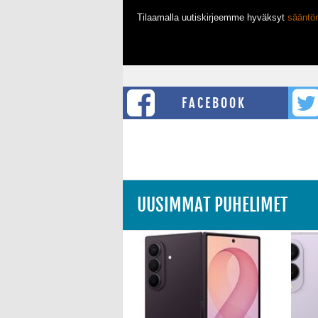
Tilaamalla uutiskirjeemme hyväksyt
säänt
FACEBOOK
UUSIMMAT PUHELIMET