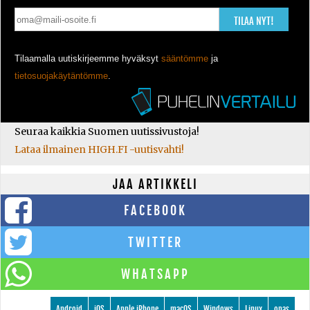
TILAA NYT!
Tilaamalla uutiskirjeemme hyväksyt
sääntömme
ja
tietosuojakäytäntömme
.
Seuraa kaikkia Suomen uutissivustoja!
Lataa ilmainen HIGH.FI -uutisvahti!
JAA ARTIKKELI
FACEBOOK
TWITTER
WHATSAPP
Android
iOS
Apple iPhone
macOS
Windows
Linux
opas