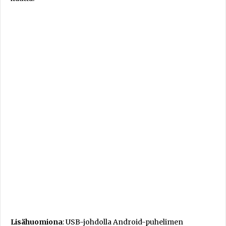
Lisähuomiona
: USB-johdolla Android-puhelimen