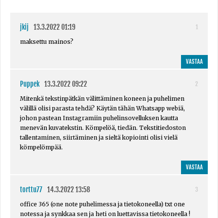
jkij
13.3.2022 01:19
1
maksettu mainos?
VASTAA
Puppek
13.3.2022 09:22
2
Mitenkä tekstinpätkän välittäminen koneen ja puhelimen
välillä olisi parasta tehdä? Käytän tähän Whatsapp webiä,
johon pastean Instagramiin puhelinsovelluksen kautta
menevän kuvatekstin. Kömpelöä, tiedän. Tekstitiedoston
tallentaminen, siirtäminen ja sieltä kopiointi olisi vielä
kömpelömpää.
VASTAA
torttu77
14.3.2022 13:58
3
office 365 (one note puhelimessa ja tietokoneella) txt one
notessa ja synkkaa sen ja heti on luettavissa tietokoneella !