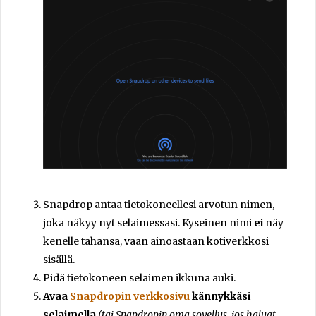
Snapdrop antaa tietokoneellesi arvotun nimen,
joka näkyy nyt selaimessasi. Kyseinen nimi
ei
näy
kenelle tahansa, vaan ainoastaan kotiverkkosi
sisällä.
Pidä tietokoneen selaimen ikkuna auki.
Avaa
Snapdropin verkkosivu
kännykkäsi
selaimella
(tai Snapdropin oma sovellus, jos haluat