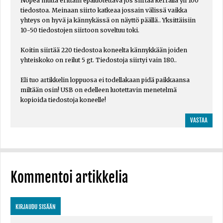
Nopea mutta erittäin epäluotettava jos siirtää kerralla yli 100
tiedostoa. Meinaan siirto katkeaa jossain välissä vaikka
yhteys on hyvä ja kännykässä on näyttö päällä.. Yksittäisiin
10-50 tiedostojen siirtoon soveltuu toki.
Koitin siirtää 220 tiedostoa koneelta kännykkään joiden
yhteiskoko on reilut 5 gt. Tiedostoja siirtyi vain 180..
Eli tuo artikkelin loppuosa ei todellakaan pidä paikkaansa
miltään osin! USB on edelleen luotettavin menetelmä
kopioida tiedostoja koneelle!
VASTAA
Kommentoi artikkelia
KIRJAUDU SISÄÄN