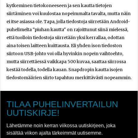
kytkeminen tietokoneeseen ja sen kautta tietojen
siirtäminen voi kuulostaa nopeimmalta tavalta, mutta näin
ei itse asiassa ole. Tapa, jolla tiedostoja siirretään Android-
puhelimelta "piuhan kautta" on rajoittunut siinä mielessä,
että tuolloin tiedostoja siirretään yksi kerrallaa, odottan
aina toisen laitteen kuittausta. Eli yhden ison tiedoston
siirtoon USB-johto voi olla hyvinkin nopein vaihtoehto,
mutta siirrettäessä vaikkapa 500 kuvaa, saattaa siirrossa
kestää todella, todella kauan. Snapdropin kautta isojen
tiedostomäärien siirto tapahtuu merkittävästi nopeammin.
TILAA PUHELINVERTAILUN
UUTISKIRJE!
Lähetämme noin kerran viikossa uutiskirjeen, joka
sisältää viikon ajalta tärkeimmät uutisemme.