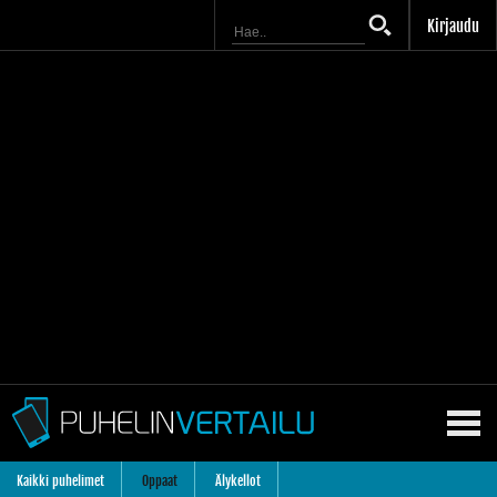
Kirjaudu
Kaikki puhelimet
Oppaat
Älykellot