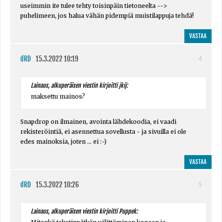
useimmin ite tulee tehty toisinpäin tietoneelta -->
puhelimeen, jos halua vähän pidempiä muistilappuja tehdä!
VASTAA
dRD
15.3.2022 10:19
4
Lainaus, alkuperäisen viestin kirjoitti jkij:
maksettu mainos?
Snapdrop on ilmainen, avointa lähdekoodia, ei vaadi
rekisteröintiä, ei asennettua sovellusta - ja sivuilla ei ole
edes mainoksia, joten ... ei :-)
VASTAA
dRD
15.3.2022 10:26
5
Lainaus, alkuperäisen viestin kirjoitti Puppek: