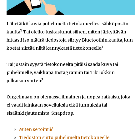
Lähetätkö kuvia puhelimelta tietokoneellesi sähköpostin
kautta? Tai oletko tuskastunut siihen, miten järkyttävän
hitaasti iso määrä tiedostoja siirtyy Bluetoothin kautta, kun
koetat siirtää niitä kännykästä tietokoneelle?
Tai jostain syystä tietokoneelta pitäisi saada kuva tai
puhelimelle, vaikkapa Instagramiin tai TikTokkiin
julkaisua varten?
Ongelmaan on olemassa ilmainen ja nopea ratkaisu, joka
ei vaadi lainkaan sovelluksia eikä tunnuksia tai
sisäänkirjautumista. Snapdrop.
Miten se toimii?
Tiedoston siirto puhelimelta tietokoneelle