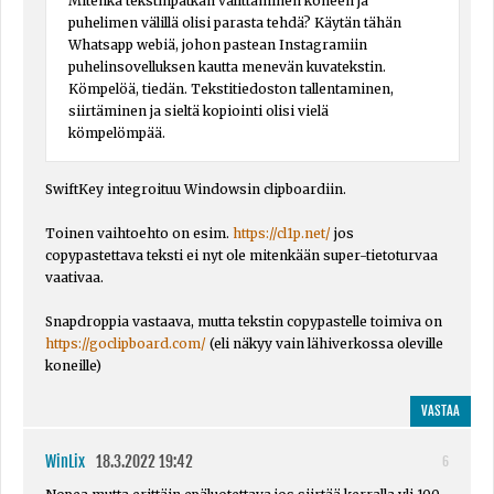
Mitenkä tekstinpätkän välittäminen koneen ja
puhelimen välillä olisi parasta tehdä? Käytän tähän
Whatsapp webiä, johon pastean Instagramiin
puhelinsovelluksen kautta menevän kuvatekstin.
Kömpelöä, tiedän. Tekstitiedoston tallentaminen,
siirtäminen ja sieltä kopiointi olisi vielä
kömpelömpää.
SwiftKey integroituu Windowsin clipboardiin.
Toinen vaihtoehto on esim.
https://cl1p.net/
jos
copypastettava teksti ei nyt ole mitenkään super-tietoturvaa
vaativaa.
Snapdroppia vastaava, mutta tekstin copypastelle toimiva on
https://goclipboard.com/
(eli näkyy vain lähiverkossa oleville
koneille)
VASTAA
WinLix
18.3.2022 19:42
6