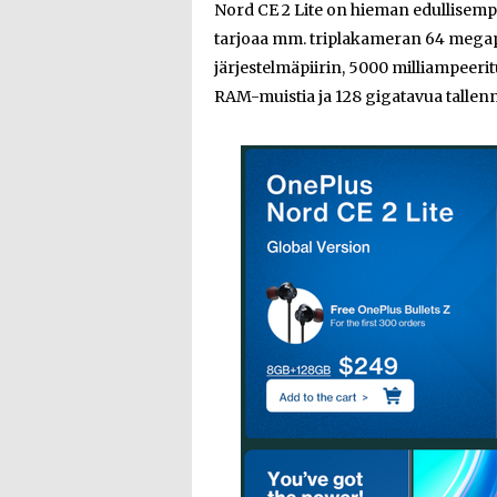
Nord CE 2 Lite on hieman edullisempi
tarjoaa mm. triplakameran 64 megap
järjestelmäpiirin, 5000 milliampeeri
RAM-muistia ja 128 gigatavua tallenn