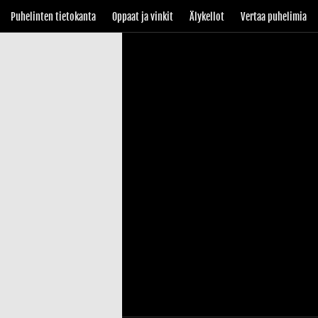
Puhelinten tietokanta
Oppaat ja vinkit
Älykellot
Vertaa puhelimia