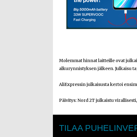
Molemmat hinnat laitteille ovat julk
alkurynnistyksen jälkeen. Julkaisu ta
AliExpressin julkaisusta kertoi ens
Päivitys: Nord 2T julkaistu virallisesti
TILAA PUHELINVE